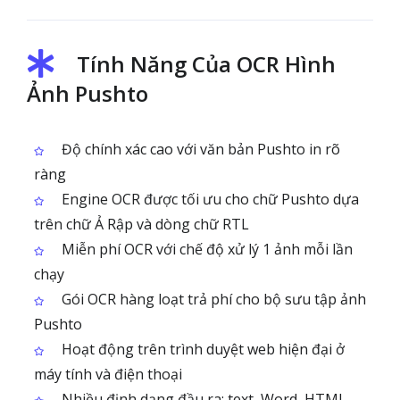
Tính Năng Của OCR Hình
Ảnh Pushto
Độ chính xác cao với văn bản Pushto in rõ
ràng
Engine OCR được tối ưu cho chữ Pushto dựa
trên chữ Ả Rập và dòng chữ RTL
Miễn phí OCR với chế độ xử lý 1 ảnh mỗi lần
chạy
Gói OCR hàng loạt trả phí cho bộ sưu tập ảnh
Pushto
Hoạt động trên trình duyệt web hiện đại ở
máy tính và điện thoại
Nhiều định dạng đầu ra: text, Word, HTML,