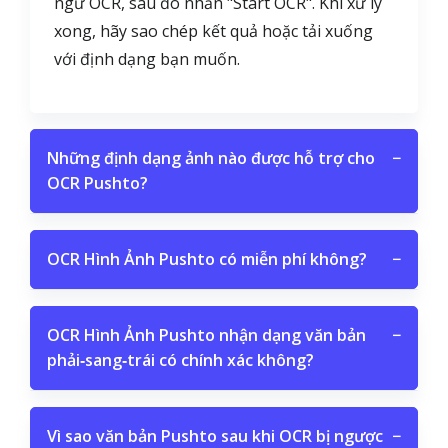
ngữ OCR, sau đó nhấn "Start OCR". Khi xử lý
xong, hãy sao chép kết quả hoặc tải xuống
với định dạng bạn muốn.
Những định dạng ảnh nào được hỗ trợ cho
−
OCR Pushto?
OCR Hình Ảnh Pushto có miễn phí không?
−
OCR Hình Ảnh Pushto nhận dạng văn bản
−
phải‑sang‑trái có chính xác không?
Vì sao văn bản Pushto sau khi OCR bị ngược
−