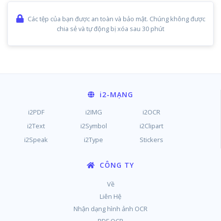
Các tệp của bạn được an toàn và bảo mật. Chúng không được
chia sẻ và tự động bị xóa sau 30 phút
i2
-MẠNG
i2PDF
i2IMG
i2OCR
i2Text
i2Symbol
i2Clipart
i2Speak
i2Type
Stickers
CÔNG TY
Về
Liên Hệ
Nhận dạng hình ảnh OCR