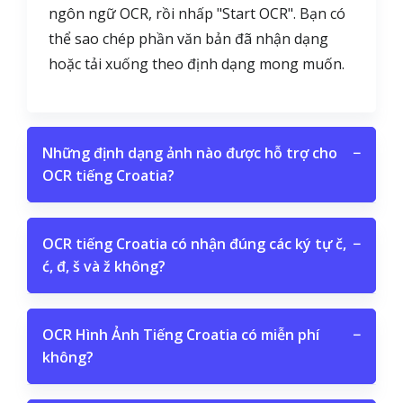
ngôn ngữ OCR, rồi nhấp "Start OCR". Bạn có
thể sao chép phần văn bản đã nhận dạng
hoặc tải xuống theo định dạng mong muốn.
Những định dạng ảnh nào được hỗ trợ cho
−
OCR tiếng Croatia?
OCR tiếng Croatia có nhận đúng các ký tự č,
−
ć, đ, š và ž không?
OCR Hình Ảnh Tiếng Croatia có miễn phí
−
không?