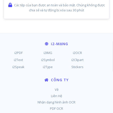
Các tệp của bạn được an toàn và bảo mật. Chúng không được
chia sẻ và tự động bị xóa sau 30 phút
i2
-MẠNG
i2PDF
i2IMG
i2OCR
i2Text
i2Symbol
i2Clipart
i2Speak
i2Type
Stickers
CÔNG TY
Về
Liên Hệ
Nhận dạng hình ảnh OCR
PDF OCR