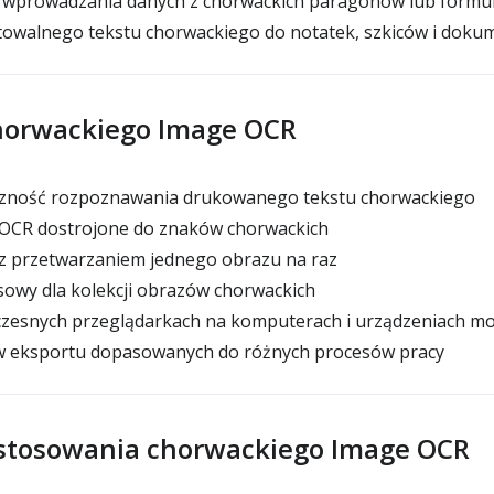
 wprowadzania danych z chorwackich paragonów lub formu
owalnego tekstu chorwackiego do notatek, szkiców i dokum
horwackiego Image OCR
zność rozpoznawania drukowanego tekstu chorwackiego
OCR dostrojone do znaków chorwackich
 przetwarzaniem jednego obrazu na raz
owy dla kolekcji obrazów chorwackich
zesnych przeglądarkach na komputerach i urządzeniach mo
 eksportu dopasowanych do różnych procesów pracy
stosowania chorwackiego Image OCR