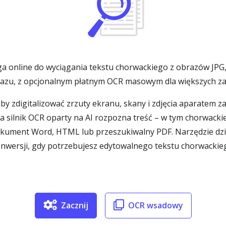
 online do wyciągania tekstu chorwackiego z obrazów JPG,
razu, z opcjonalnym płatnym OCR masowym dla większych za
y zdigitalizować zrzuty ekranu, skany i zdjęcia aparatem za
 silnik OCR oparty na AI rozpozna treść – w tym chorwackie zna
okument Word, HTML lub przeszukiwalny PDF. Narzędzie dzia
j konwersji, gdy potrzebujesz edytowalnego tekstu chorwackie
Zacznij
OCR wsadowy