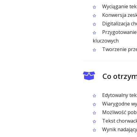
Wyciąganie tek
Konwersja zes
Digitalizacja c
Przygotowanie 
kluczowych
Tworzenie prze
Co otrzy
Edytowalny tek
Wiarygodne wyn
Możliwość pobr
Tekst chorwacki
Wynik nadający