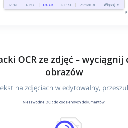
Więcej »
i2PDF
i2IMG
i2OCR
i2TEXT
i2SYMBOL
P
i OCR ze zdjęć – wyciągnij 
obrazów
ekst na zdjęciach w edytowalny, przeszuk
Niezawodne OCR do codziennych dokumentów.