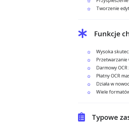
Przyspieszenie
Tworzenie edyt
Funkcje c
Wysoka skutec
Przetwarzanie 
Darmowy OCR z
Płatny OCR mas
Działa w nowoc
Wiele formatów
Typowe za