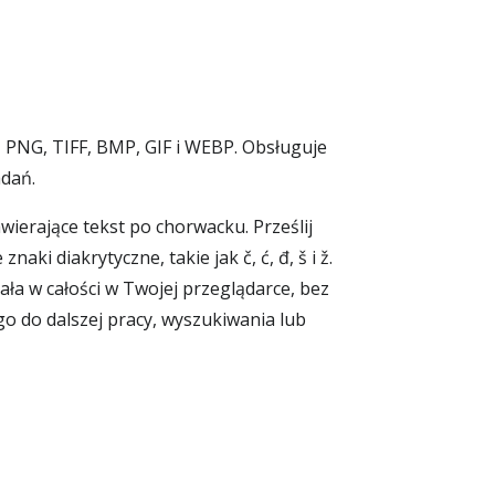
 PNG, TIFF, BMP, GIF i WEBP. Obsługuje
dań.
wierające tekst po chorwacku. Prześlij
ki diakrytyczne, takie jak č, ć, đ, š i ž.
ła w całości w Twojej przeglądarce, bez
go do dalszej pracy, wyszukiwania lub