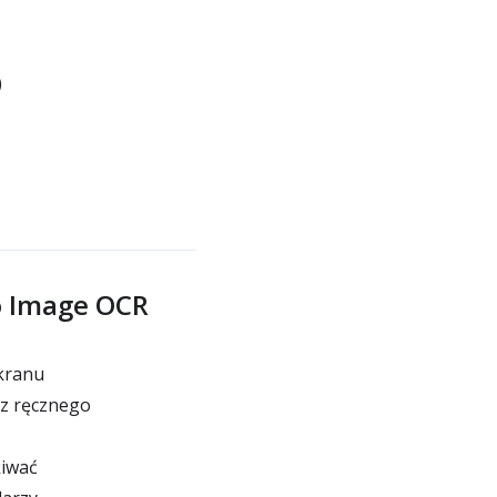
)
o Image OCR
ekranu
ez ręcznego
kiwać