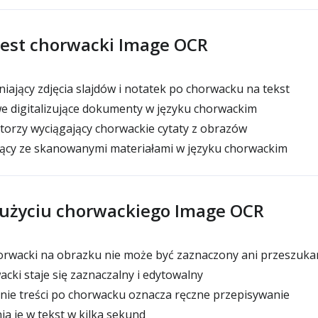
jest chorwacki Image OCR
iający zdjęcia slajdów i notatek po chorwacku na tekst
e digitalizujące dokumenty w języku chorwackim
torzy wyciągający chorwackie cytaty z obrazów
ący ze skanowanymi materiałami w języku chorwackim
o użyciu chorwackiego Image OCR
horwacki na obrazku nie może być zaznaczony ani przeszuka
acki staje się zaznaczalny i edytowalny
nie treści po chorwacku oznacza ręczne przepisywanie
a je w tekst w kilka sekund