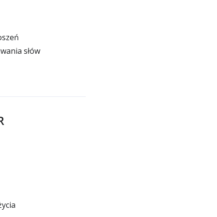
oszeń
iwania słów
R
ycia