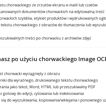
stu chorwackiego ze zrzutów ekranu e‑maili lub czatów
kanowanych dokumentów chorwackich na edytowalną treść
horwackich szyldów, etykiet produktów i wydrukowanych ogł
tekstu chorwackiego z obrazów do tłumaczenia lub wyszuk
szukiwalnych treści po chorwacku z archiwów zdjęć
masz po użyciu chorwackiego Image OC
st chorwacki wyciągnięty z obrazu
iki dla wyraźnego, drukowanego tekstu chorwackiego
ania jako tekst, Word, HTML lub przeszukiwalny PDF
 gotowy do edycji, cytowania lub indeksowania
 się do wyszukiwania, kopiowania/wklejania i ponownego uż