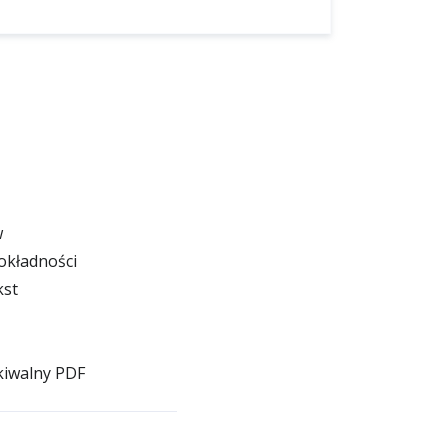
w
dokładności
kst
kiwalny PDF