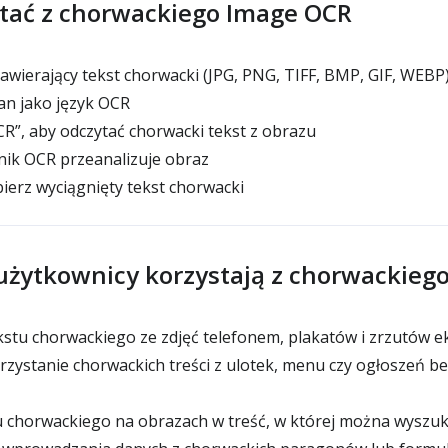
stać z chorwackiego Image OCR
zawierający tekst chorwacki (JPG, PNG, TIFF, BMP, GIF, WEBP
an jako język OCR
OCR”, aby odczytać chorwacki tekst z obrazu
lnik OCR przeanalizuje obraz
ierz wyciągnięty tekst chorwacki
użytkownicy korzystają z chorwackieg
ekstu chorwackiego ze zdjęć telefonem, plakatów i zrzutów 
ystanie chorwackich treści z ulotek, menu czy ogłoszeń b
 chorwackiego na obrazach w treść, w której można wyszu