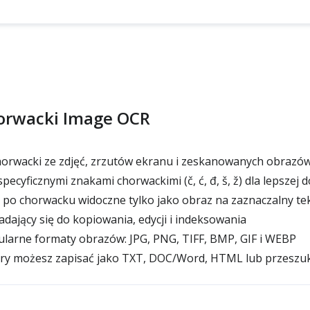
horwacki Image OCR
horwacki ze zdjęć, zrzutów ekranu i zeskanowanych obrazó
pecyficznymi znakami chorwackimi (č, ć, đ, š, ž) dla lepszej 
 po chorwacku widoczne tylko jako obraz na zaznaczalny te
dający się do kopiowania, edycji i indeksowania
larne formaty obrazów: JPG, PNG, TIFF, BMP, GIF i WEBP
óry możesz zapisać jako TXT, DOC/Word, HTML lub przeszu