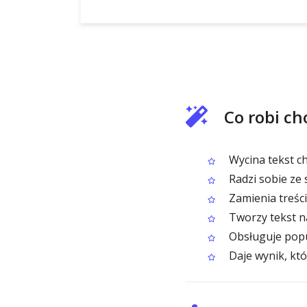
Co robi c
Wycina tekst c
Radzi sobie ze s
Zamienia treści
Tworzy tekst na
Obsługuje popu
Daje wynik, kt