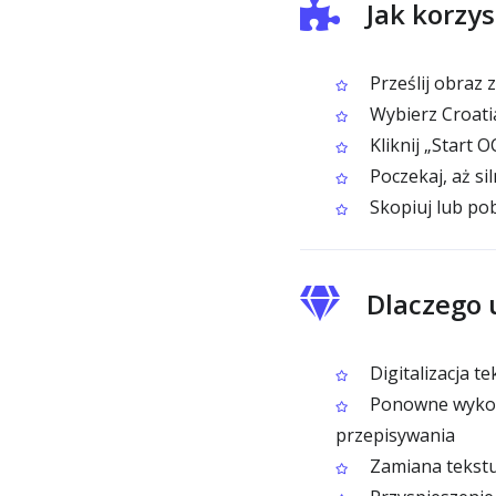
Jak korzy
Prześlij obraz 
Wybierz Croati
Kliknij „Start 
Poczekaj, aż si
Skopiuj lub pob
Dlaczego 
Digitalizacja t
Ponowne wykorz
przepisywania
Zamiana tekstu