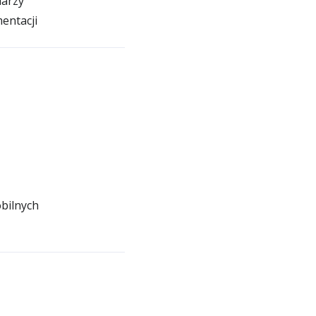
larzy
entacji
bilnych