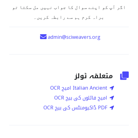
اگر آپ کو اپنے سوال کا جواب نہیں مل سکتا تو
براہ کرم ہم سے رابطہ کریں۔
admin@sciweavers.org
متعلقہ ٹولز
Italian Ancient امیج OCR
امیج فائلوں کی بیچ OCR
PDF ڈاکیومنٹس کی بیچ OCR