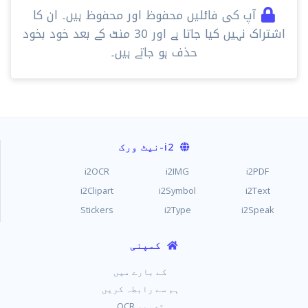
آپ کی فائلیں محفوظ اور محفوظ ہیں۔ ان کا
اشتراک نہیں کیا جاتا ہے اور 30 ​​منٹ کے بعد خود بخود
حذف ہو جاتے ہیں۔
i2
-نیٹ ورک
i2OCR
i2IMG
i2PDF
i2Clipart
i2Symbol
i2Text
Stickers
i2Type
i2Speak
کمپنی
کے بارے میں
ہم سے رابطہ کریں
تصویر OCR