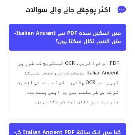
اکثر پوچھے جانے والے سوالات
میں اسکین شدہ PDF سے Italian Ancient
−
متن کیسے نکال سکتا ہوں؟
PDF اپ لوڈ کریں، OCR لینگویج کے طور پر
Italian Ancient منتخب کریں، صفحہ سلیکٹ
کریں اور OCR چلائیں۔ اس کے بعد آپ آؤٹ پٹ
کو کاپی کر سکتے ہیں یا اپنی پسندیدہ
فارمیٹ میں ڈاؤن لوڈ کر سکتے ہیں۔
کیا میں ایک ساتھ Italian Ancient PDF کے
−