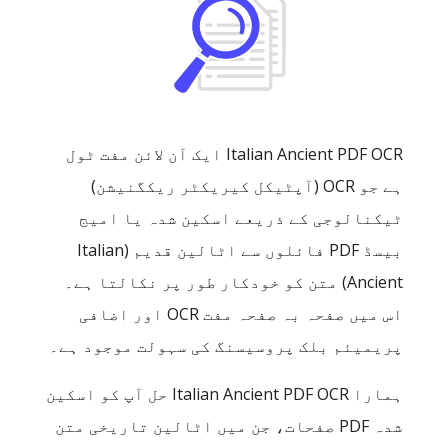
Italian Ancient PDF OCR ایک آن لائن مفت ٹول
ہے جو OCR (آپٹیکل کیریکٹر ریکگنیشن)
ٹیکنالوجی کے ذریعے اسکین شدہ یا امیج
بیسڈ PDF فائلوں سے اٹالین قدیم (Italian
Ancient) متن کو خودکار طور پر نکالتا ہے۔
اس میں صفحہ بہ صفحہ مفت OCR اور اضافی
پریمیئم بلک پروسیسنگ کی سہولت موجود ہے۔
ہمارا Italian Ancient PDF OCR حل آپ کو اسکین
شدہ PDF صفحات، جن میں اٹالین تاریخی متن