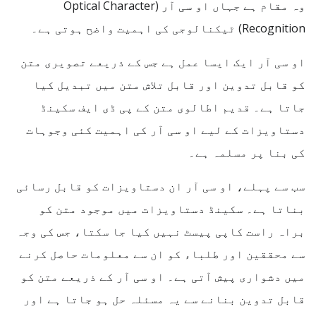
وہ مقام ہے جہاں او سی آر (Optical Character
Recognition) ٹیکنالوجی کی اہمیت واضح ہوتی ہے۔
او سی آر ایک ایسا عمل ہے جس کے ذریعے تصویری متن
کو قابل تدوین اور قابل تلاش متن میں تبدیل کیا
جاتا ہے۔ قدیم اطالوی متن کے پی ڈی ایف سکینڈ
دستاویزات کے لیے او سی آر کی اہمیت کئی وجوہات
کی بنا پر مسلمہ ہے۔
سب سے پہلے، او سی آر ان دستاویزات کو قابل رسائی
بناتا ہے۔ سکینڈ دستاویزات میں موجود متن کو
براہ راست کاپی پیسٹ نہیں کیا جا سکتا، جس کی وجہ
سے محققین اور طلباء کو ان سے معلومات حاصل کرنے
میں دشواری پیش آتی ہے۔ او سی آر کے ذریعے متن کو
قابل تدوین بنانے سے یہ مسئلہ حل ہو جاتا ہے اور