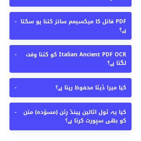
PDF فائل کا میکسیمم سائز کتنا ہو سکتا
−
ہے؟
Italian Ancient PDF OCR کو کتنا وقت
−
لگتا ہے؟
کیا میرا ڈیٹا محفوظ رہتا ہے؟
−
کیا یہ ٹول اٹالین ہینڈ رِٹن (مسوّدہ) متن
−
کو بھی سپورٹ کرتا ہے؟