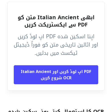
ابھی Italian Ancient متن کو
PDF سے ایکسٹریکٹ کریں
اپنا اسکین شدہ PDF اپ لوڈ کریں
اور اٹالین تاریخی متن کو فوراً ڈیجیٹل
ٹیکسٹ میں بدلیں۔
PDF اپ لوڈ کریں اور Italian Ancient
OCR شروع کریں
OCR کا استعمال کرتے ہوئے سکین شدہ