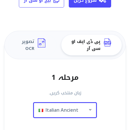
شروع کریں
بیچ او سی آر
پی ڈی ایف او
تصویر
سی آر
OCR
مرحلہ 1
زبان منتخب کریں۔
Italian Ancient