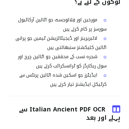
لوگوں کے لیے ہے؟
مورخین اور فِلالوجسٹ جو اٹالین آرکائیول
سورسز پر کام کرتے ہیں
لائبریرینز اور ڈیجیٹائزیشن ٹیمیں جو پرانی
اٹالین کلیکشنز سنبھالتی ہیں
شجرہ نسب کے محققین جو اٹالین چرچ اور
سول ریکارڈز کو ٹرانسکرائب کرتے ہیں
ایڈیٹرز جو اسکین شدہ اٹالین پرنٹس سے
کرٹیکل ایڈیشنز تیار کرتے ہیں
Italian Ancient PDF OCR سے
پہلے اور بعد