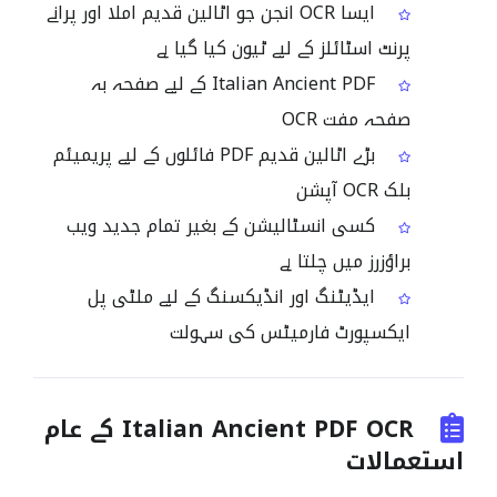
ایسا OCR انجن جو اٹالین قدیم املا اور پرانے
پرنٹ اسٹائلز کے لیے ٹیون کیا گیا ہے
Italian Ancient PDF کے لیے صفحہ بہ
صفحہ مفت OCR
بڑے اٹالین قدیم PDF فائلوں کے لیے پریمیئم
بلک OCR آپشن
کسی انسٹالیشن کے بغیر تمام جدید ویب
براؤزرز میں چلتا ہے
ایڈیٹنگ اور انڈیکسنگ کے لیے ملٹی پل
ایکسپورٹ فارمیٹس کی سہولت
Italian Ancient PDF OCR کے عام
استعمالات