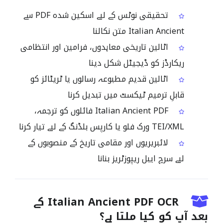
تحقیقی نوٹس کے لیے اسکین شدہ PDF سے
Italian Ancient متن نکالنا
اٹالین تاریخی معاہدوں، فرامین اور انتظامی
ریکارڈز کو ڈیجیٹل شکل دینا
اٹالین قدیم مطبوعہ رسالوں یا ٹریٹائز کو
قابلِ ترمیم ٹیکسٹ میں تبدیل کرنا
Italian Ancient PDF فائلوں کو ترجمہ،
TEI/XML ورک فلو یا کارپس بلڈنگ کے لیے تیار کرنا
لائبریریوں اور مقامی تاریخ کے منصوبوں کے
لیے سرچ ایبل ریپوزٹریز بنانا
Italian Ancient PDF OCR کے
بعد آپ کو کیا ملتا ہے؟