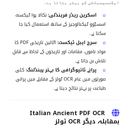
ایکسسیسبلٹی کو بہتر بناتا ہے۔
اسکرین ریڈر فرینڈلی:
نکالا ہوا ٹیکسٹ
اسسٹِوو ٹیکنالوجیز کے ساتھ استعمال کیا جا
سکتا ہے۔
سرچ ایبل ٹیکسٹ:
اٹالین تاریخی PDF کا
مواد ناموں، مقامات اور تاریخوں کے لحاظ سے قابلِ
تلاش بن جاتا ہے۔
پرانے ٹائپوگرافی کا بہتر ہینڈلنگ:
کئی
صورتوں میں عام OCR ٹولز کے مقابلے میں پرانی
طباعت پر بہتر نتائج دیتا ہے۔
Italian Ancient PDF OCR
بمقابلہ دیگر OCR ٹولز