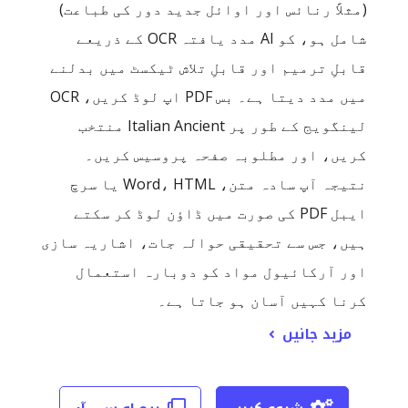
(مثلاً رنائس اور اوائل جدید دور کی طباعت)
شامل ہو، کو AI مدد یافتہ OCR کے ذریعے
قابلِ ترمیم اور قابلِ تلاش ٹیکسٹ میں بدلنے
میں مدد دیتا ہے۔ بس PDF اپ لوڈ کریں، OCR
لینگویج کے طور پر Italian Ancient منتخب
کریں، اور مطلوبہ صفحہ پروسیس کریں۔
نتیجہ آپ سادہ متن، Word، HTML یا سرچ
ایبل PDF کی صورت میں ڈاؤن لوڈ کر سکتے
ہیں، جس سے تحقیقی حوالہ جات، اشاریہ سازی
اور آرکائیول مواد کو دوبارہ استعمال
کرنا کہیں آسان ہو جاتا ہے۔
مزید جانیں