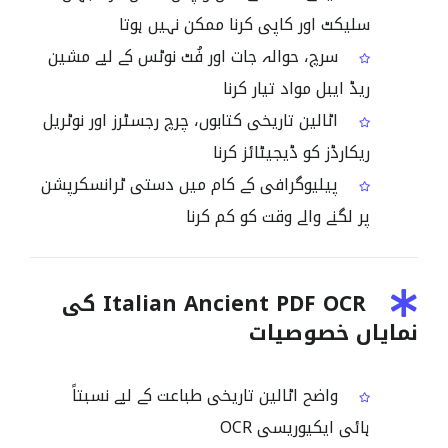
سلیکٹ اور کاپی کرنا ممکن نہیں ہوتا
سرچ، حوالہ جات اور فُٹ نوٹس کے لیے مشین
ریڈ ایبل مواد تیار کرنا
اٹالین تاریخی کتابوں، چرچ رجسٹرز اور نوٹریل
ریکارڈز کو ڈیجیٹائز کرنا
پیلیوگرافی کے کام میں دستی ٹرانسکرپشن
پر لگنے والے وقت کو کم کرنا
Italian Ancient PDF OCR کی
نمایاں خصوصیات
واضح اٹالین تاریخی طباعت کے لیے نسبتاً
ہائی ایکیوریسی OCR