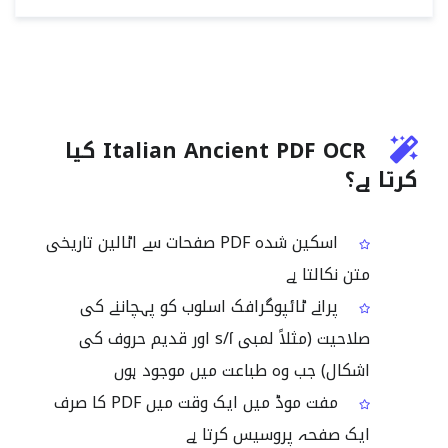
Italian Ancient PDF OCR کیا
کرتا ہے؟
اسکین شدہ PDF صفحات سے اٹالین تاریخی
متن نکالتا ہے
پرانے ٹائپوگرافک اسلوب کو پہچاننے کی
صلاحیت (مثلاً لمبی s/ſ اور قدیم حروف کی
اشکال) جب وہ طباعت میں موجود ہوں
مفت موڈ میں ایک وقت میں PDF کا صرف
ایک صفحہ پروسیس کرتا ہے