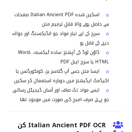
اسکین شدہ Italian Ancient PDF صفحات
سے حاصل ہونے والا قابلِ ترمیم متن
سرچ کے لیے تیار مواد جو انڈیکسنگ اور حوالہ
دینے کے قابل ہو
ڈاؤن لوڈ کے آپشنز: سادہ ٹیکسٹ، Word،
HTML یا سرچ ایبل PDF
ایسا متن جسے آپ گلاسر یز، کونکورڈنس یا
اکیڈمک ایڈیشنز میں دوبارہ استعمال کر سکیں
ایسے مواد تک صاف اور آسان ڈیجیٹل رسائی
جو پہلے صرف امیج کی صورت میں موجود تھا
Italian Ancient PDF OCR کن