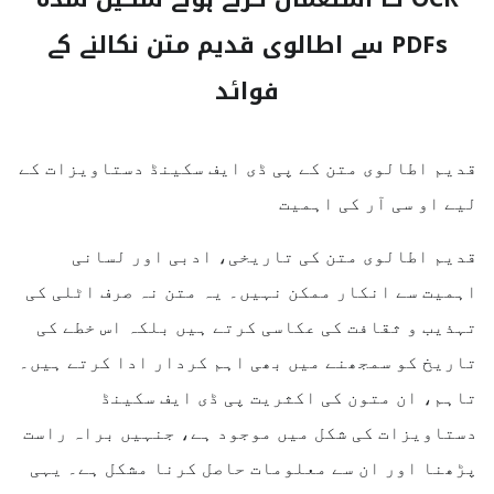
PDFs سے اطالوی قدیم متن نکالنے کے
فوائد
قدیم اطالوی متن کے پی ڈی ایف سکینڈ دستاویزات کے
لیے او سی آر کی اہمیت
قدیم اطالوی متن کی تاریخی، ادبی اور لسانی
اہمیت سے انکار ممکن نہیں۔ یہ متن نہ صرف اٹلی کی
تہذیب و ثقافت کی عکاسی کرتے ہیں بلکہ اس خطے کی
تاریخ کو سمجھنے میں بھی اہم کردار ادا کرتے ہیں۔
تاہم، ان متون کی اکثریت پی ڈی ایف سکینڈ
دستاویزات کی شکل میں موجود ہے، جنہیں براہ راست
پڑھنا اور ان سے معلومات حاصل کرنا مشکل ہے۔ یہی