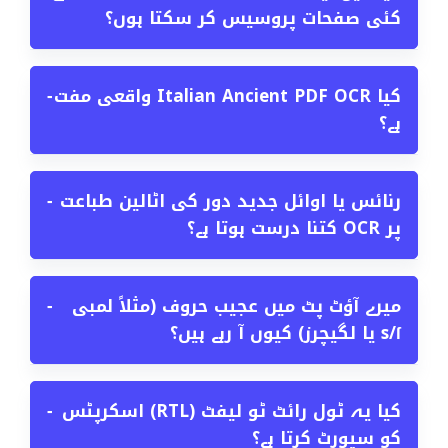
کئی صفحات پروسیس کر سکتا ہوں؟
کیا Italian Ancient PDF OCR واقعی مفت
−
ہے؟
رنائس یا اوائل جدید دور کی اٹالین طباعت
−
پر OCR کتنا درست ہوتا ہے؟
میرے آؤٹ پٹ میں عجیب حروف (مثلاً لمبی
−
s/ſ یا لگیچرز) کیوں آ رہے ہیں؟
کیا یہ ٹول رائٹ ٹو لیفٹ (RTL) اسکرپٹس
−
کو سپورٹ کرتا ہے؟