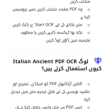
منتخب کریں
وہ PDF صفحہ منتخب کریں جسے پروسیس
کرنا ہے
متن نکالنے کے لیے 'Start OCR' پر کلک کریں
نکلا ہوا ٹیکسٹ کاپی کریں یا مطلوبہ
فارمیٹ میں ڈاؤن لوڈ کریں
لوگ Italian Ancient PDF OCR
کیوں استعمال کرتے ہیں؟
اٹالین آرکائیول PDF کو اسٹڈی، تشریح اور
حاشیہ نویسی کے لیے قابلِ ترمیم متن میں تبدیل
کرنا
ایسے PDF سے متن واپس حاصل کرنا جہاں