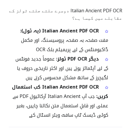
Italian Ancient PDF OCR دوسرے ملتے جلتے ٹولز کے
مقابلے میں کیسا ہے؟
Italian Ancient PDF OCR (یہ ٹول):
مفت صفحہ بہ صفحہ پروسیسنگ، اور مکمل
ڈاکیومنٹس کے لیے پریمیئم بلک OCR
دیگر PDF OCR ٹولز:
عموماً جدید فونٹس
کے لیے آپٹمائز ہوتے ہیں اور اکثر تاریخی حروف یا
لگیچرز کے ساتھ مشکل محسوس کرتے ہیں
Italian Ancient PDF OCR کب استعمال
کریں:
جب آپ Italian Ancient آرکائیول PDF سے
عملی اور قابلِ استعمال متن نکالنا چاہیں، بغیر
کوئی ڈیسک ٹاپ سافٹ ویئر انسٹال کیے