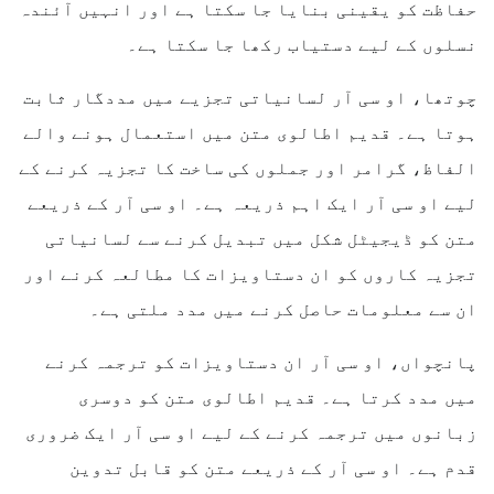
حفاظت کو یقینی بنایا جا سکتا ہے اور انہیں آئندہ
نسلوں کے لیے دستیاب رکھا جا سکتا ہے۔
چوتھا، او سی آر لسانیاتی تجزیے میں مددگار ثابت
ہوتا ہے۔ قدیم اطالوی متن میں استعمال ہونے والے
الفاظ، گرامر اور جملوں کی ساخت کا تجزیہ کرنے کے
لیے او سی آر ایک اہم ذریعہ ہے۔ او سی آر کے ذریعے
متن کو ڈیجیٹل شکل میں تبدیل کرنے سے لسانیاتی
تجزیہ کاروں کو ان دستاویزات کا مطالعہ کرنے اور
ان سے معلومات حاصل کرنے میں مدد ملتی ہے۔
پانچواں، او سی آر ان دستاویزات کو ترجمہ کرنے
میں مدد کرتا ہے۔ قدیم اطالوی متن کو دوسری
زبانوں میں ترجمہ کرنے کے لیے او سی آر ایک ضروری
قدم ہے۔ او سی آر کے ذریعے متن کو قابل تدوین