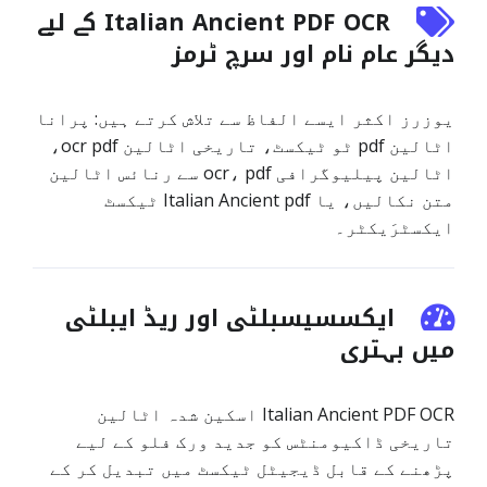
Italian Ancient PDF OCR کے لیے
دیگر عام نام اور سرچ ٹرمز
یوزرز اکثر ایسے الفاظ سے تلاش کرتے ہیں: پرانا
اٹالین pdf ٹو ٹیکسٹ، تاریخی اٹالین ocr pdf،
اٹالین پیلیوگرافی ocr، pdf سے رنائس اٹالین
متن نکالیں، یا Italian Ancient pdf ٹیکسٹ
ایکسٹرَیکٹر۔
ایکسسیسبلٹی اور ریڈ ایبلٹی
میں بہتری
Italian Ancient PDF OCR اسکین شدہ اٹالین
تاریخی ڈاکیومنٹس کو جدید ورک فلو کے لیے
پڑھنے کے قابل ڈیجیٹل ٹیکسٹ میں تبدیل کر کے