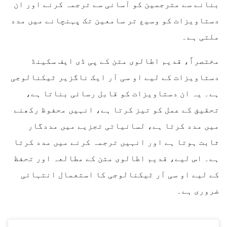
بنانے سے مترجمین کو آسانی سے ترجمہ کرنے اور ان
دستاویزات کو وسیع تر سامعین تک پہنچانے میں مدد
ملتی ہے۔
مختصراً، قدیم اطالوی متن کے پی ڈی ایف سکینڈ
دستاویزات کے لیے او سی آر ایک ناگزیر ٹیکنالوجی
ہے۔ یہ ان دستاویزات کو قابل رسائی بناتا ہے،
تحقیق کے عمل کو تیز کرتا ہے، انہیں محفوظ رکھنے
میں مدد کرتا ہے، لسانیاتی تجزیے میں مددگار
ثابت ہوتا ہے اور انہیں ترجمہ کرنے میں مدد کرتا
ہے۔ اس لیے، قدیم اطالوی متن کے مطالعہ اور تحفظ
کے لیے او سی آر ٹیکنالوجی کا استعمال انتہائی
ضروری ہے۔