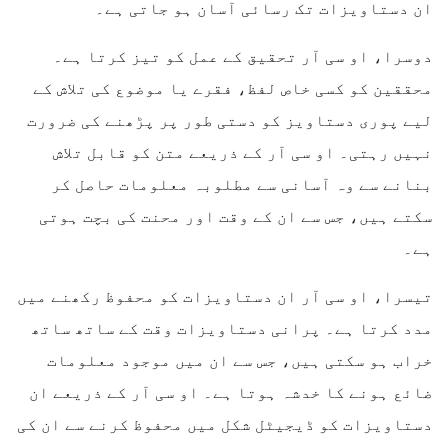
ان دستاویزات تک رسائی آسان ہو جاتی ہے۔
دوسرا، او سی آر تحقیق کے عمل کو تیز کرتا ہے۔
محققین کو کسی خاص لفظ، فقرے یا موضوع کی تلاش کے
لیے پوری دستاویز کو دستی طور پر پڑھنے کی ضرورت
نہیں رہتی۔ او سی آر کے ذریعے متن کو قابل تلاش
بنانے سے وہ آسانی سے مطلوبہ معلومات حاصل کر
سکتے ہیں، جس سے ان کے وقت اور محنت کی بچت ہوتی
ہے۔
تیسرا، او سی آر ان دستاویزات کو محفوظ رکھنے میں
مدد کرتا ہے۔ پرانی دستاویزات وقت کے ساتھ ساتھ
خراب ہو سکتی ہیں، جس سے ان میں موجود معلومات
ضائع ہونے کا خدشہ ہوتا ہے۔ او سی آر کے ذریعے ان
دستاویزات کو ڈیجیٹل شکل میں محفوظ کرنے سے ان کی