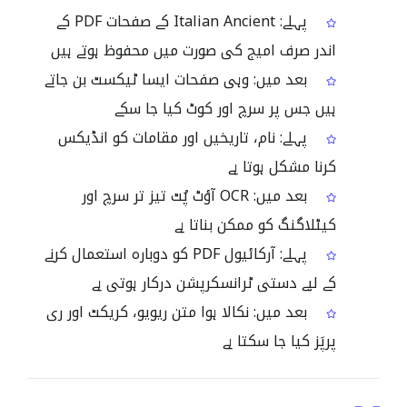
پہلے: Italian Ancient کے صفحات PDF کے
اندر صرف امیج کی صورت میں محفوظ ہوتے ہیں
بعد میں: وہی صفحات ایسا ٹیکسٹ بن جاتے
ہیں جس پر سرچ اور کوٹ کیا جا سکے
پہلے: نام، تاریخیں اور مقامات کو انڈیکس
کرنا مشکل ہوتا ہے
بعد میں: OCR آؤٹ پُٹ تیز تر سرچ اور
کیٹلاگنگ کو ممکن بناتا ہے
پہلے: آرکائیول PDF کو دوبارہ استعمال کرنے
کے لیے دستی ٹرانسکرپشن درکار ہوتی ہے
بعد میں: نکالا ہوا متن ریویو، کریکٹ اور ری
پرپَز کیا جا سکتا ہے