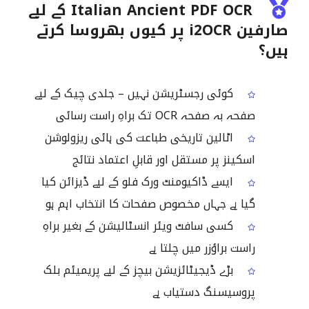
Italian Ancient PDF OCR کے لیے
صارفین i2OCR پر کیوں بھروسا کرتے
ہیں؟
کوئی رجسٹریشن نہیں – جلدی چیک کے لیے
صفحہ بہ صفحہ OCR تک براہِ راست رسائی
اٹالین تاریخی طباعت کی ہائی ریزولوشن
اسکینز پر مستقل اور قابلِ اعتماد نتائج
ایسے ڈاکیومنٹ ورک فلو کے لیے ڈیزائن کیا
گیا ہے جہاں مخصوص صفحات کا انتخاب اہم ہو
کسی سافٹ ویئر انسٹالیشن کے بغیر براہِ
راست براؤزر میں چلتا ہے
بڑے ڈیجیٹائزیشن بیچز کے لیے پریمیئم بلک
پروسیسنگ دستیاب ہے