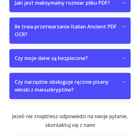
Jaki jest maksymalny rozmiar pliku PDF?
−
Ile trwa przetwarzanie Italian Ancient PDF
−
OCR?
Czy moje dane są bezpieczne?
−
Czy narzędzie obsługuje ręcznie pisany
−
włoski z manuskryptów?
Jeżeli nie znajdziesz odpowiedzi na swoje pytanie,
skontaktuj się z nami