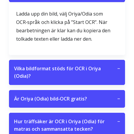
Ladda upp din bild, välj Oriya/Odia som
OCR‑språk och klicka på ”Start OCR”. När
bearbetningen är klar kan du kopiera den
tolkade texten eller ladda ner den.
Vilka bildformat stöds för OCR i Oriya
−
(Odia)?
Är Oriya (Odia) bild‑OCR gratis?
−
Hur träffsäker är OCR i Oriya (Odia) för
−
matras och sammansatta tecken?