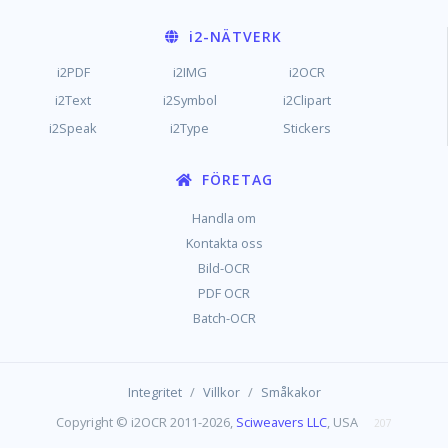
i2
-NÄTVERK
i2PDF
i2IMG
i2OCR
i2Text
i2Symbol
i2Clipart
i2Speak
i2Type
Stickers
FÖRETAG
Handla om
Kontakta oss
Bild-OCR
PDF OCR
Batch-OCR
/
/
Integritet
Villkor
Småkakor
Copyright © i2OCR 2011-2026,
Sciweavers LLC
, USA
207