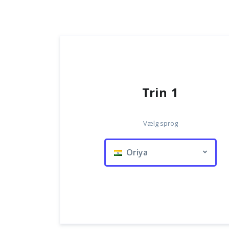
Trin 1
Vælg sprog
Oriya