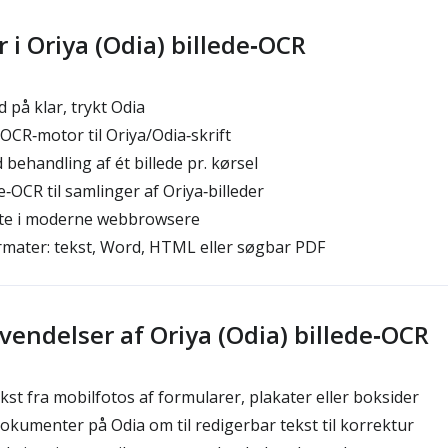
 i Oriya (Odia) billede‑OCR
 på klar, trykt Odia
OCR‑motor til Oriya/Odia‑skrift
behandling af ét billede pr. kørsel
CR til samlinger af Oriya‑billeder
te i moderne webbrowsere
rmater: tekst, Word, HTML eller søgbar PDF
vendelser af Oriya (Odia) billede‑OCR
st fra mobilfotos af formularer, plakater eller boksider
kumenter på Odia om til redigerbar tekst til korrektur