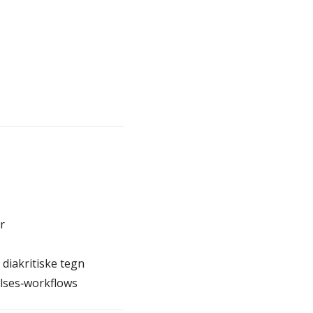
r
diakritiske tegn
elses‑workflows