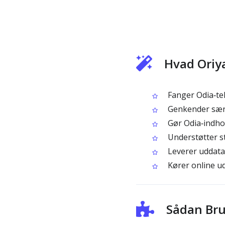
Hvad Oriya
Fanger Odia‑tek
Genkender særtr
Gør Odia‑indhol
Understøtter s
Leverer uddata, 
Kører online ud
Sådan Bru