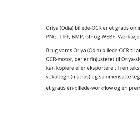
Oriya (Odia) billede‑OCR er et gratis on
PNG, TIFF, BMP, GIF og WEBP. Værktøjet 
Brug vores Oriya (Odia) billede‑OCR til a
OCR‑motor, der er finjusteret til Oriya‑
kan kopiere eller eksportere til ren tek
vokaltegn (matras) og sammensatte tegn 
et gratis én‑billede‑workflow og en pre