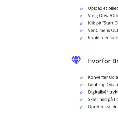
Upload et bille
Vælg Oriya/Od
Klik på “Start 
Vent, mens OCR
Kopiér den udtr
Hvorfor B
Konverter Odia‑o
Genbrug Odia‑in
Digitalisér tryk
Skær ned på tid
Opret tekst, de