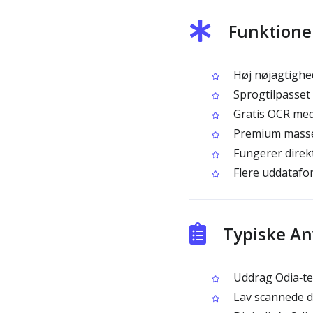
Funktioner
Høj nøjagtighed
Sprogtilpasset 
Gratis OCR med 
Premium masse‑O
Fungerer direk
Flere uddatafo
Typiske An
Uddrag Odia‑tek
Lav scannede do