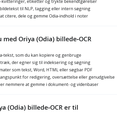
a‑kvitteringer, etiketter og trykte bekendtgørelser
ildetekst til NLP, tagging eller intern søgning
 at citere, dele og gemme Odia‑indhold i noter
u med Oriya (Odia) billede‑OCR
a‑tekst, som du kan kopiere og genbruge
ræk, der egner sig til indeksering og søgning
mater som tekst, Word, HTML eller søgbar PDF
angspunkt for redigering, oversættelse eller genudgivelse
r er nemmere at gemme i dokument‑ og videnbaser
a (Odia) billede‑OCR er til