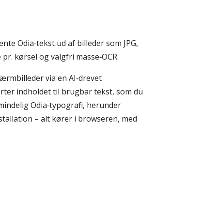
ente Odia‑tekst ud af billeder som JPG,
 pr. kørsel og valgfri masse‑OCR.
kærmbilleder via en AI‑drevet
erter indholdet til brugbar tekst, som du
lmindelig Odia‑typografi, herunder
tallation – alt kører i browseren, med