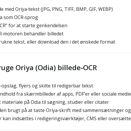
de med Oriya‑tekst (JPG, PNG, TIFF, BMP, GIF, WEBP)
ia som OCR‑sprog
OCR” for at starte genkendelsen
‑motoren behandler billedet
ukne tekst, eller download den i det ønskede format
ruge Oriya (Odia) billede‑OCR
pslag, flyers og skilte til redigerbar tekst
dhold fra skærmbilleder af apps, PDF’er eller sociale medie
t materiale på Odia til søgning, studier eller citater
en brugt på at taste Oriya‑skrift med sammensætninger og 
r kan indsættes i redigeringsværktøjer, CMS eller oversætt