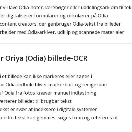
 vil lave Odia‑noter, lærebøger eller uddelingsark om til tek
r digitaliserer formularer og cirkulærer på Odia
ontent creators, der genbruger Odia‑tekst fra billeder
rbejder med Odia‑arkiver, udklip og scannede materialer
er Oriya (Odia) billede‑OCR
i et billede kan ikke markeres eller søges i
e Odia‑indhold bliver markerbart og redigerbart
af Odia fra fotos kræver manuel indtastning
rterer billedet til brugbar tekst
ekst er svær at indeksere i digitale systemer
endte tekst kan gemmes, søges frem og refereres til