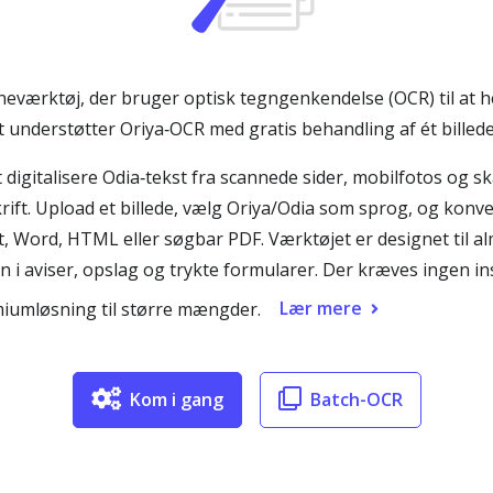
lineværktøj, der bruger optisk tegngenkendelse (OCR) til at h
understøtter Oriya‑OCR med gratis behandling af ét billede
t digitalisere Odia‑tekst fra scannede sider, mobilfotos og s
skrift. Upload et billede, vælg Oriya/Odia som sprog, og konv
st, Word, HTML eller søgbar PDF. Værktøjet er designet til a
i aviser, opslag og trykte formularer. Der kræves ingen ins
Lær mere
miumløsning til større mængder.
Kom i gang
Batch-OCR