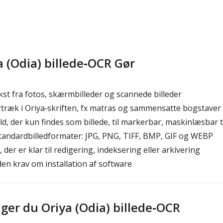
 (Odia) billede‑OCR Gør
st fra fotos, skærmbilleder og scannede billeder
æk i Oriya‑skriften, fx matras og sammensatte bogstaver i
d, der kun findes som billede, til markerbar, maskinlæsbar 
tandardbilledformater: JPG, PNG, TIFF, BMP, GIF og WEBP
der er klar til redigering, indeksering eller arkivering
en krav om installation af software
ger du Oriya (Odia) billede‑OCR