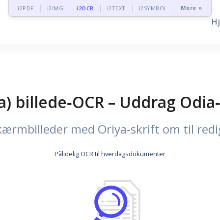
Mere »
i2PDF
i2IMG
i2OCR
i2TEXT
i2SYMBOL
H
a) billede‑OCR – Uddrag Odia‑
kærmbilleder med Oriya‑skrift om til redi
Pålidelig OCR til hverdagsdokumenter