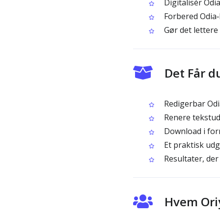
Digitalisér Odi
Forbered Odia‑b
Gør det lettere
Det Får d
Redigerbar Odi
Renere tekstudt
Download i for
Et praktisk udg
Resultater, de
Hvem Oriy