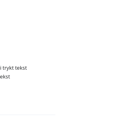
 trykt tekst
tekst