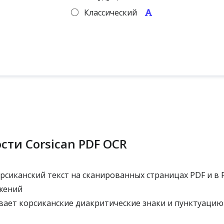
Классический
ти Corsican PDF OCR
рсиканский текст на сканированных страницах PDF и в 
жений
ает корсиканские диакритические знаки и пунктуацию