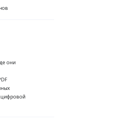
нов
де они
PDF
нных
ы цифровой