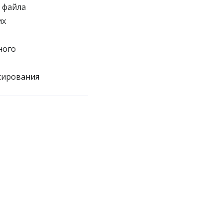
 файла
их
ного
сирования