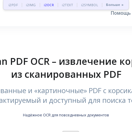
Больше »
i2PDF
i2IMG
i2OCR
i2TEXT
i2SYMBOL
Помощь
an PDF OCR – извлечение ко
из сканированных PDF
ованные и «картиночные» PDF с корси
актируемый и доступный для поиска т
Надёжное OCR для повседневных документов