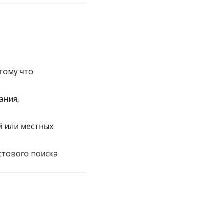
тому что
ания,
й или местных
стового поиска