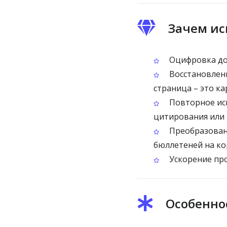
Зачем ис
Оцифровка док
Восстановлени
страница – это к
Повторное исп
цитирования или 
Преобразовани
бюллетеней на ко
Ускорение про
Особеннос