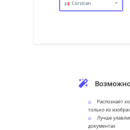
Corsican
Возможнос
Распознаёт ко
только из изобра
Лучше улавлив
документах