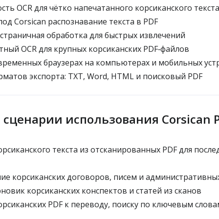
сть OCR для чётко напечатанного корсиканского текст
од Corsican распознавание текста в PDF
страничная обработка для быстрых извлечений
ный OCR для крупных корсиканских PDF‑файлов
временных браузерах на компьютерах и мобильных уст
матов экспорта: TXT, Word, HTML и поисковый PDF
сценарии использования Corsican 
рсиканского текста из отсканированных PDF для посл
е корсиканских договоров, писем и административных
новик корсиканских конспектов и статей из сканов
рсиканских PDF к переводу, поиску по ключевым слова