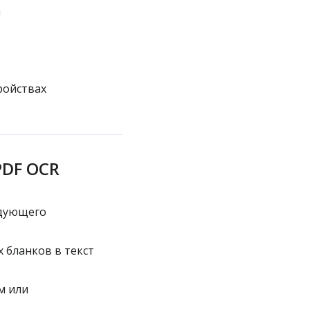
а
ройствах
PDF OCR
едующего
 бланков в текст
м или