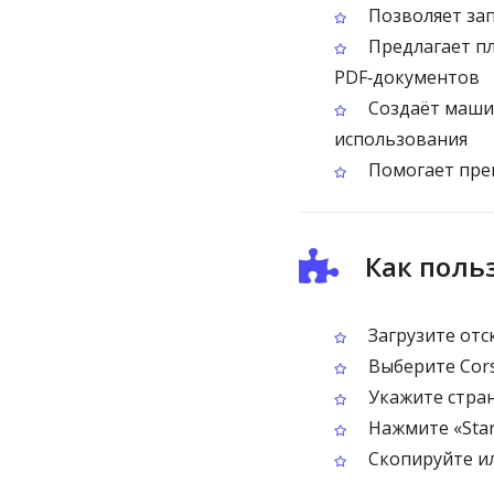
Позволяет зап
Предлагает пл
PDF‑документов
Создаёт машин
использования
Помогает прев
Как польз
Загрузите от
Выберите Cors
Укажите стран
Нажмите «Star
Скопируйте ил