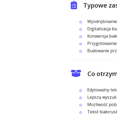
Typowe zas
Wyodrębnianie 
Digitalizacja b
Konwersja biał
Przygotowanie 
Budowanie prze
Co otrzym
Edytowalny tek
Lepszą wyszukiw
Możliwość pobr
Tekst białorusk