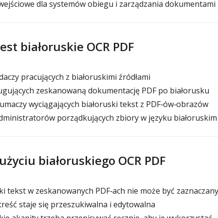
wejściowe dla systemów obiegu i zarządzania dokumentami
jest białoruskie OCR PDF
aczy pracujących z białoruskimi źródłami
gujących zeskanowaną dokumentację PDF po białorusku
łumaczy wyciągających białoruski tekst z PDF‑ów‑obrazów
dministratorów porządkujących zbiory w języku białoruskim
 użyciu białoruskiego OCR PDF
ski tekst w zeskanowanych PDF‑ach nie może być zaznaczan
treść staje się przeszukiwalna i edytowalna