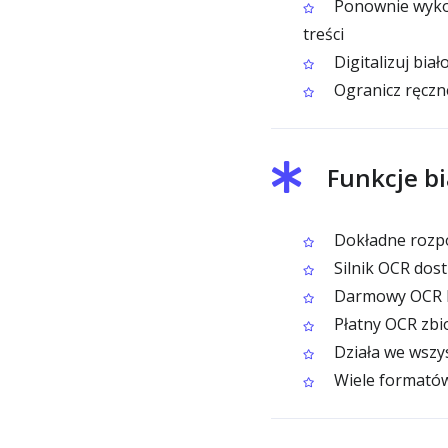
Ponownie wykorz
treści
Digitalizuj bia
Ogranicz ręczn
Funkcje b
Dokładne rozpo
Silnik OCR dost
Darmowy OCR bi
Płatny OCR zbio
Działa we wszy
Wiele formatów