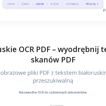
Więcej »
i2PDF
i2IMG
i2OCR
i2TEXT
i2SYMBOL
P
kie OCR PDF – wyodrębnij te
skanów PDF
brazowe pliki PDF z tekstem białoruski
przeszukiwalną
Niezawodne OCR do codziennych dokumentów.