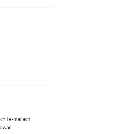
h i e‑mailach
iować