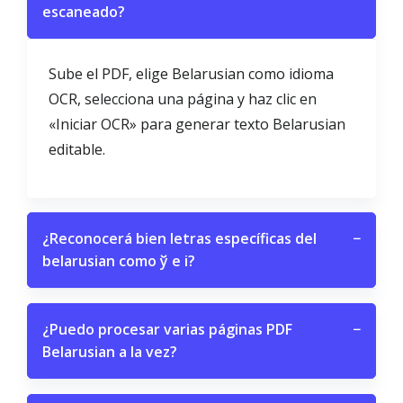
escaneado?
Sube el PDF, elige Belarusian como idioma
OCR, selecciona una página y haz clic en
«Iniciar OCR» para generar texto Belarusian
editable.
¿Reconocerá bien letras específicas del
−
belarusian como ў e і?
¿Puedo procesar varias páginas PDF
−
Belarusian a la vez?