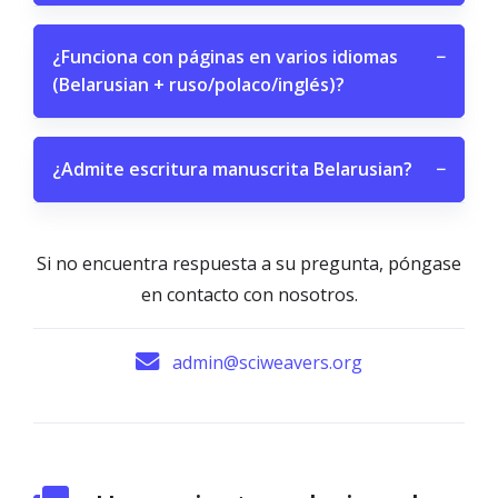
¿Funciona con páginas en varios idiomas
−
(Belarusian + ruso/polaco/inglés)?
¿Admite escritura manuscrita Belarusian?
−
Si no encuentra respuesta a su pregunta, póngase
en contacto con nosotros.
admin@sciweavers.org