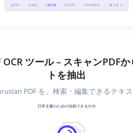
もっと »
i2PDF
i2IMG
i2OCR
i2TEXT
i2SYMBOL
PDF OCR ツール – スキャンPDFから
トを抽出
larusian PDF を、検索・編集できるテ
日常文書のための信頼できるOCR