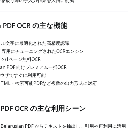
n 文書を扱う際の手入力作業を大幅に削減
an PDF OCR の主な機能
n キリル文字に最適化された高精度認識
n PDF 専用にチューニングされたOCRエンジン
PDF の1ページ無料OCR
sian PDF 向けプレミアム一括OCR
ラウザですぐに利用可能
・HTML・検索可能PDFなど複数の出力形式に対応
an PDF OCR の主な利用シーン
elarusian PDF からテキストを抽出し、引用や再利用に活用