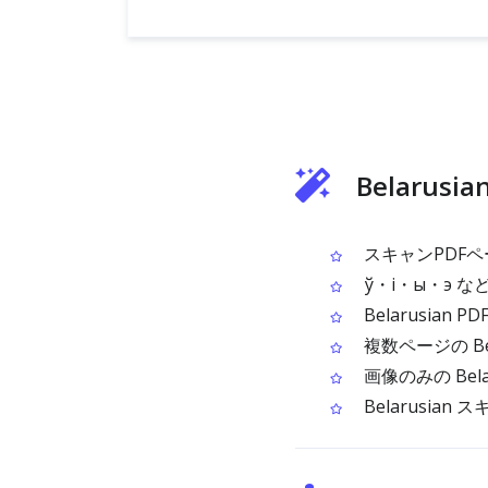
Belarus
スキャンPDFペ
ў・і・ы・э など
Belarusian
複数ページの Be
画像のみの Bel
Belarusi