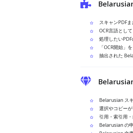
Belarusi
スキャンPDFま
OCR言語として B
処理したいPD
「OCR開始」をク
抽出された Be
Belarus
Belarusi
選択やコピーができ
引用・索引用・内
Belarusi