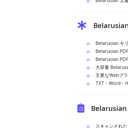
Belarusia
Belarusi
Belarusia
Belarusia
Belarusian 
大容量 Belaru
主要なWebブ
TXT・Word
Belarusi
スキャンされた B