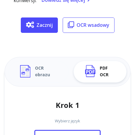
Dowiedz się więcej
konwersji.
Zacznij
OCR wsadowy
OCR
PDF
obrazu
OCR
Krok 1
Wybierz język