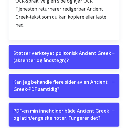
OCR‑språk, velg en side og kjør OCR.
Tjenesten returnerer redigerbar Ancient
Greek‑tekst som du kan kopiere eller laste
ned.
Støtter verktøyet politonisk Ancient Greek
−
(aksenter og åndstegn)?
Kan jeg behandle flere sider av en Ancient
−
Greek‑PDF samtidig?
PDF‑en min inneholder både Ancient Greek
−
og latin/engelske noter. Fungerer det?