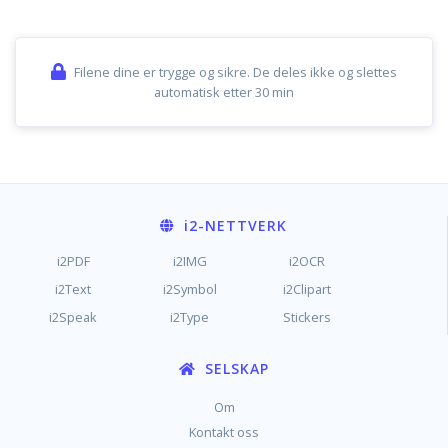
Filene dine er trygge og sikre. De deles ikke og slettes
automatisk etter 30 min
i2
-NETTVERK
i2PDF
i2IMG
i2OCR
i2Text
i2Symbol
i2Clipart
i2Speak
i2Type
Stickers
SELSKAP
Om
Kontakt oss