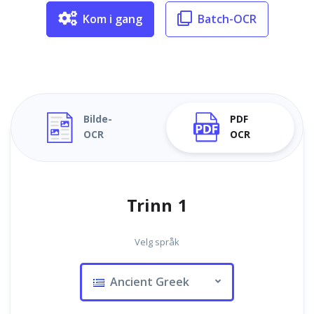
Kom i gang
Batch-OCR
Bilde-
PDF
OCR
OCR
Trinn 1
Velg språk
Ancient Greek