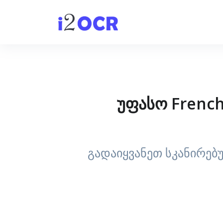
უფასო Frenc
გადაიყვანეთ სკანირებ