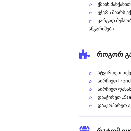
ქმნის მანქანით
უჭერს მხარს ე
კარგად მუშაობ
ანგარიშები
როგორ გა
ატვირთეთ თქვე
აირჩიეთ Frenc
აირჩიეთ დასამ
დააჭირეთ „Sta
დააკოპირეთ ა
რატომ იყე