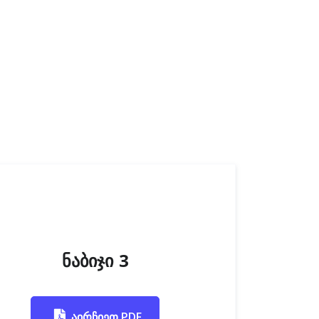
ნაბიჯი 3
აირჩიეთ PDF