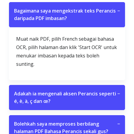
Bagaimana saya mengekstrak teks Perancis
−
daripada PDF imbasan?
Muat naik PDF, pilih French sebagai bahasa
OCR, pilih halaman dan klik 'Start OCR' untuk
menukar imbasan kepada teks boleh
sunting.
Adakah ia mengenali aksen Perancis seperti
−
é, è, à, ç dan œ?
Bolehkah saya memproses berbilang
−
halaman PDF Bahasa Perancis sekali gus?