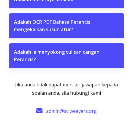
Adakah OCR PDF Bahasa Perancis
−
mengekalkan susun atur?
Adakah ia menyokong tulisan tangan
−
Perancis?
Jika anda tidak dapat mencari jawapan kepada
soalan anda, sila hubungi kami
admin@sciweavers.org