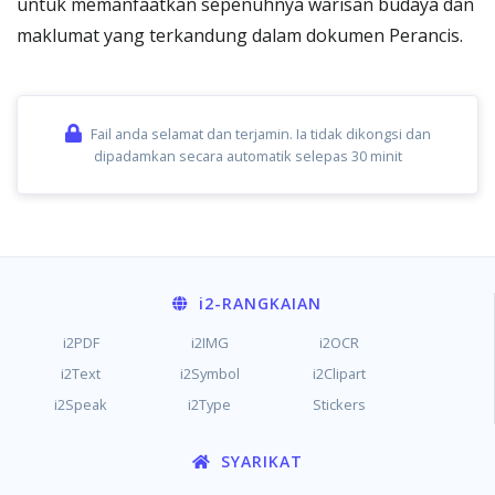
untuk memanfaatkan sepenuhnya warisan budaya dan
maklumat yang terkandung dalam dokumen Perancis.
Fail anda selamat dan terjamin. Ia tidak dikongsi dan
dipadamkan secara automatik selepas 30 minit
i2
-RANGKAIAN
i2PDF
i2IMG
i2OCR
i2Text
i2Symbol
i2Clipart
i2Speak
i2Type
Stickers
SYARIKAT