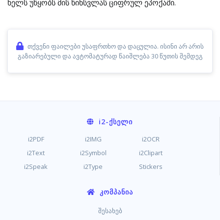
ხელს უწყობს მის წინსვლას ციფრულ ეპოქაში.
თქვენი ფაილები უსაფრთხო და დაცულია. ისინი არ არის
გაზიარებული და ავტომატურად წაიშლება 30 წუთის შემდეგ
i2
-ᲥᲡᲔᲚᲘ
i2PDF
i2IMG
i2OCR
i2Text
i2Symbol
i2Clipart
i2Speak
i2Type
Stickers
ᲙᲝᲛᲞᲐᲜᲘᲐ
შესახებ