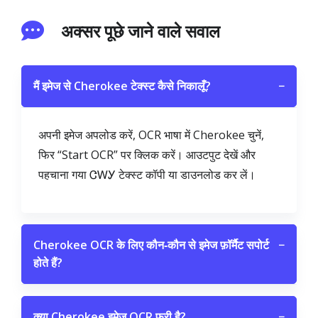
अक्सर पूछे जाने वाले सवाल
मैं इमेज से Cherokee टेक्स्ट कैसे निकालूँ?
−
अपनी इमेज अपलोड करें, OCR भाषा में Cherokee चुनें,
फिर “Start OCR” पर क्लिक करें। आउटपुट देखें और
पहचाना गया ᏣᎳᎩ टेक्स्ट कॉपी या डाउनलोड कर लें।
Cherokee OCR के लिए कौन‑कौन से इमेज फ़ॉर्मैट सपोर्ट
−
होते हैं?
क्या Cherokee इमेज OCR फ्री है?
−