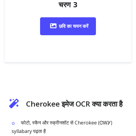
चरण 3
छवि का चयन करें
Cherokee इमेज OCR क्या करता है
फोटो, स्कैन और स्क्रीनशॉट से Cherokee (ᏣᎳᎩ)
syllabary पढ़ता है