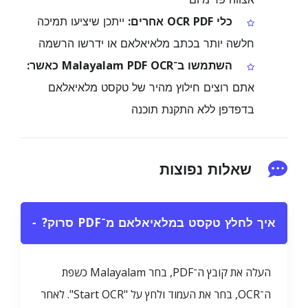
כלי OCR PDF אחרים:
ייתכן שיציעו תמיכה
חלשה יותר בכתב מלאיאלאם או ידרשו הרשמה
השתמשו ב־Malayalam PDF OCR כאשר:
אתם רוצים חילוץ מהיר של טקסט מלאיאלאם
בדפדפן ללא התקנת תוכנה
שאלות נפוצות
איך לחלץ טקסט במלאיאלאם מ־PDF סרוק?
−
העלה את קובץ ה־PDF, בחר Malayalam כשפת
ה־OCR, בחר את העמוד ולחץ על "Start OCR". לאחר