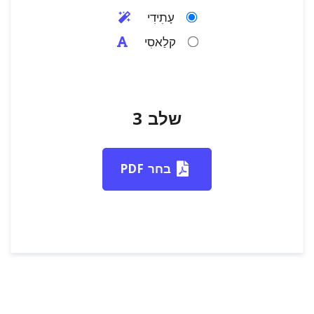
עָתִידִי
קלַאסִי
שלב 3
בחר PDF