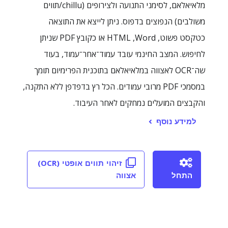
מלאיאלאם, לסימני התנועה ולצירופים (chillu/תווים
משולבים) הנפוצים בדפוס. ניתן לייצא את התוצאה
כטקסט פשוט, Word, ‏HTML או כקובץ PDF שניתן
לחיפוש. המצב החינמי עובד עמוד־אחר־עמוד, בעוד
שה־OCR לאצווה במלאיאלאם בתוכנית הפרימיום תומך
במסמכי PDF מרובי עמודים. הכל רץ בדפדפן ללא התקנה,
והקבצים המועלים נמחקים לאחר העיבוד.
למידע נוסף
זיהוי תווים אופטי (OCR)
התחל
אצווה