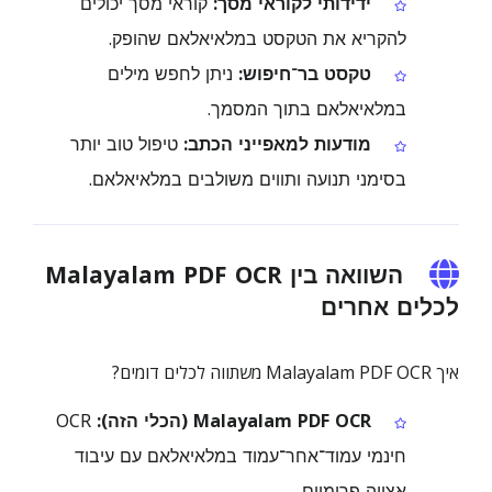
ידידותי לקוראי מסך:
קוראי מסך יכולים
להקריא את הטקסט במלאיאלאם שהופק.
טקסט בר־חיפוש:
ניתן לחפש מילים
במלאיאלאם בתוך המסמך.
מודעות למאפייני הכתב:
טיפול טוב יותר
בסימני תנועה ותווים משולבים במלאיאלאם.
השוואה בין Malayalam PDF OCR
לכלים אחרים
איך Malayalam PDF OCR משתווה לכלים דומים?
Malayalam PDF OCR (הכלי הזה):
OCR
חינמי עמוד־אחר־עמוד במלאיאלאם עם עיבוד
אצווה פרימיום