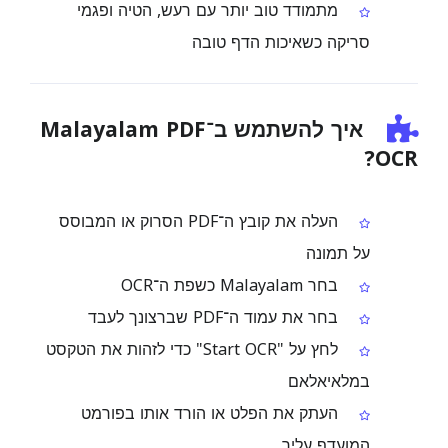
מתמודד טוב יותר עם רעש, הטיה ופגמי
סריקה כשאיכות הדף טובה
איך להשתמש ב־Malayalam PDF
OCR?
העלה את קובץ ה־PDF הסרוק או המבוסס
על תמונה
בחר Malayalam כשפת ה־OCR
בחר את עמוד ה־PDF שברצונך לעבד
לחץ על "Start OCR" כדי לזהות את הטקסט
במלאיאלאם
העתק את הפלט או הורד אותו בפורמט
המועדף עליך