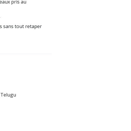
eaux pris au
r
s sans tout retaper
e Telugu