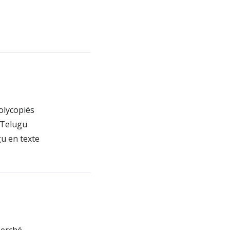
olycopiés
 Telugu
gu en texte