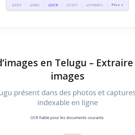
Plus »
i2PDF
i2IMG
i2OCR
i2TEXT
i2SYMBOL
d’images en Telugu – Extrair
images
ugu présent dans des photos et captures 
indexable en ligne
OCR fiable pour les documents courants.