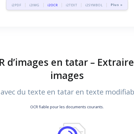
Plus »
i2PDF
i2IMG
i2OCR
i2TEXT
i2SYMBOL
R d’images en tatar – Extraire
images
vec du texte en tatar en texte modifiabl
OCR fiable pour les documents courants.