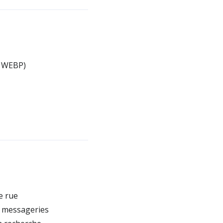
, WEBP)
e rue
e messageries