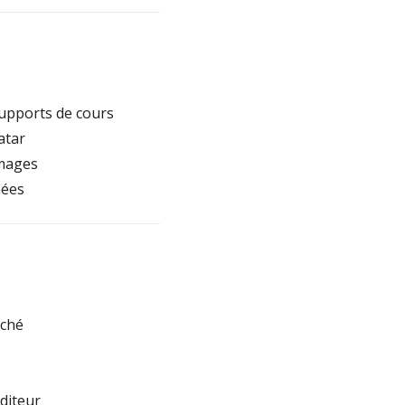
supports de cours
atar
images
nées
rché
diteur