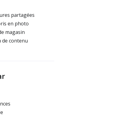
ptures partagées
pris en photo
 de magasin
on de contenu
ar
ances
le