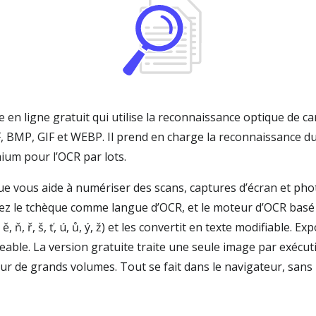
 en ligne gratuit qui utilise la reconnaissance optique de c
F, BMP, GIF et WEBP. Il prend en charge la reconnaissance du
ium pour l’OCR par lots.
ue vous aide à numériser des scans, captures d’écran et ph
ez le tchèque comme langue d’OCR, et le moteur d’OCR basé s
, ň, ř, š, ť, ú, ů, ý, ž) et les convertit en texte modifiable. Ex
le. La version gratuite traite une seule image par exécuti
 de grands volumes. Tout se fait dans le navigateur, sans i