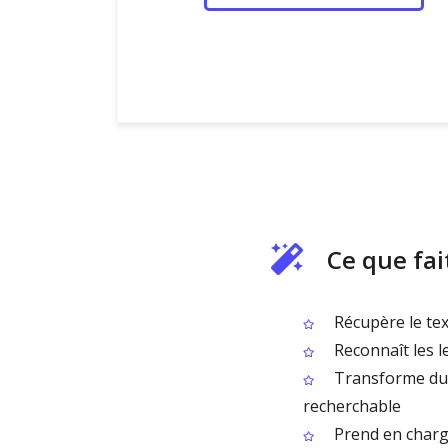
Ce que fai
Récupère le tex
Reconnaît les let
Transforme du 
recherchable
Prend en charge