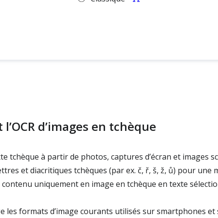
t l’OCR d’images en tchèque
te tchèque à partir de photos, captures d’écran et images 
tres et diacritiques tchèques (par ex. č, ř, š, ž, ů) pour une me
contenu uniquement en image en tchèque en texte sélection
 les formats d’image courants utilisés sur smartphones et 