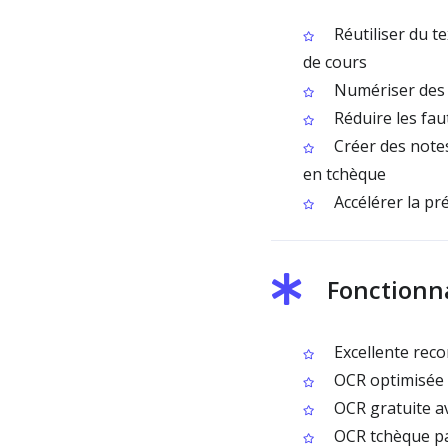
Réutiliser du t
de cours
Numériser des d
Réduire les faut
Créer des notes
en tchèque
Accélérer la pr
Fonctionna
Excellente rec
OCR optimisée p
OCR gratuite av
OCR tchèque pa