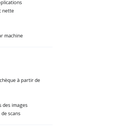
plications
t nette
ar machine
chèque à partir de
s des images
 de scans