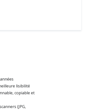
scannées
illeure lisibilité
nable, copiable et
scanners (JPG,