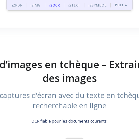
Plus »
i2PDF
i2IMG
i2OCR
i2TEXT
i2SYMBOL
 d’images en tchèque – Extra
des images
 captures d’écran avec du texte en tchèq
recherchable en ligne
OCR fiable pour les documents courants.