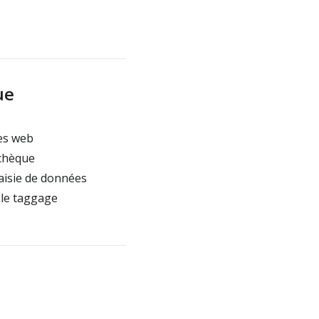
ue
ges web
tchèque
aisie de données
 le taggage