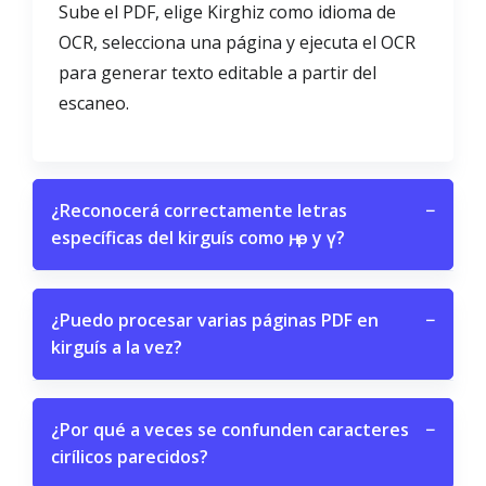
Sube el PDF, elige Kirghiz como idioma de
OCR, selecciona una página y ejecuta el OCR
para generar texto editable a partir del
escaneo.
¿Reconocerá correctamente letras
−
específicas del kirguís como ң, ө y ү?
¿Puedo procesar varias páginas PDF en
−
kirguís a la vez?
¿Por qué a veces se confunden caracteres
−
cirílicos parecidos?