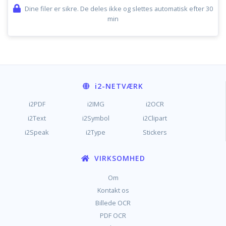
Dine filer er sikre. De deles ikke og slettes automatisk efter 30
min
i2
-NETVÆRK
i2PDF
i2IMG
i2OCR
i2Text
i2Symbol
i2Clipart
i2Speak
i2Type
Stickers
VIRKSOMHED
Om
Kontakt os
Billede OCR
PDF OCR