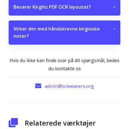
Bevarer Kirghiz PDF OCR layoutet?
−
Virker det med håndskrevne kirgisiske
−
noter?
Hvis du ikke kan finde svar på dit spørgsmål, bedes
du kontakte os
admin@sciweavers.org
Relaterede værktøjer