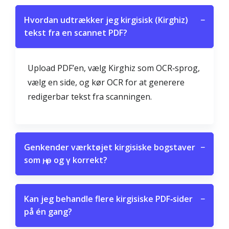
Hvordan udtrækker jeg kirgisisk (Kirghiz)
−
tekst fra en scannet PDF?
Upload PDF’en, vælg Kirghiz som OCR‑sprog,
vælg en side, og kør OCR for at generere
redigerbar tekst fra scanningen.
Genkender værktøjet kirgisiske bogstaver
−
som ң, ө og ү korrekt?
Kan jeg behandle flere kirgisiske PDF‑sider
−
på én gang?