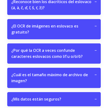
¿Reconoce bien los diacríticos del eslovaco
−
(á, ä, č, ď, ľ, š, ť, ž)?
¿El OCR de imágenes en eslovaco es
−
gratuito?
¿Por qué la OCR a veces confunde
−
caracteres eslovacos como l/ľ u o/ó/ô?
¿Cuál es el tamaño máximo de archivo de
−
imagen?
¿Mis datos están seguros?
−