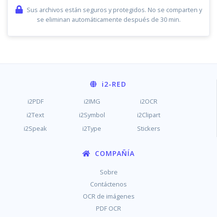
Sus archivos están seguros y protegidos. No se comparten y
se eliminan automáticamente después de 30 min.
i2
-RED
i2PDF
i2IMG
i2OCR
i2Text
i2Symbol
i2Clipart
i2Speak
i2Type
Stickers
COMPAÑÍA
Sobre
Contáctenos
OCR de imágenes
PDF OCR