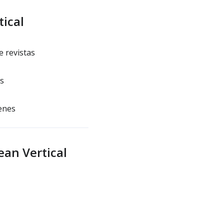
ical
e revistas
s
enes
an Vertical