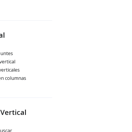
al
puntes
ertical
erticales
 en columnas
Vertical
buscar