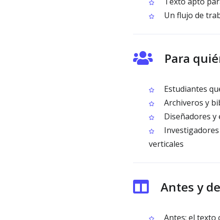
Texto apto par
Un flujo de tra
Para quié
Estudiantes que
Archiveros y bi
Diseñadores y e
Investigadores
verticales
Antes y d
Antes: el texto