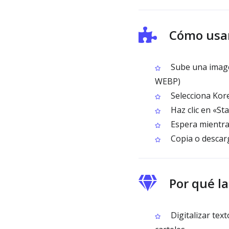
Cómo usar
Sube una imagen
WEBP)
Selecciona Kore
Haz clic en «St
Espera mientras
Copia o descarg
Por qué l
Digitalizar tex