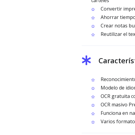
carteles
Convertir impre
Ahorrar tiempo 
Crear notas bus
Reutilizar el t
Caracterís
Reconocimiento 
Modelo de idio
OCR gratuita c
OCR masivo Pre
Funciona en na
Varios formatos