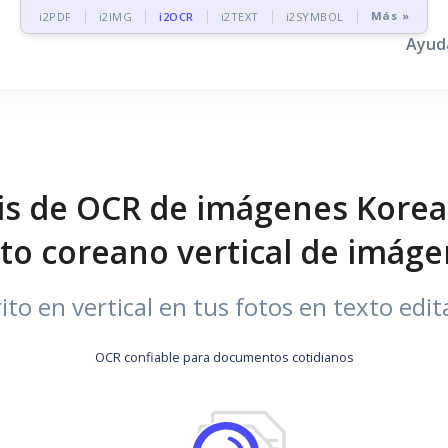
Más »
i2PDF
i2IMG
i2OCR
i2TEXT
i2SYMBOL
Ayud
s de OCR de imágenes Korean
to coreano vertical de imág
to en vertical en tus fotos en texto edit
OCR confiable para documentos cotidianos