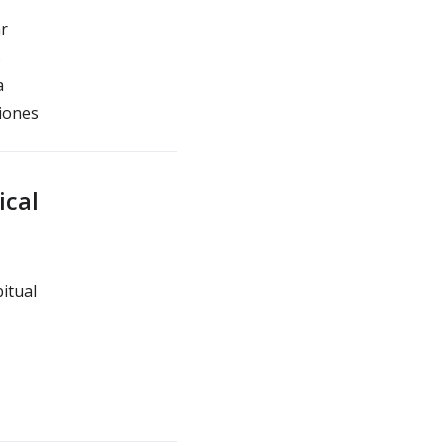
ar
s
a
ciones
ical
itual