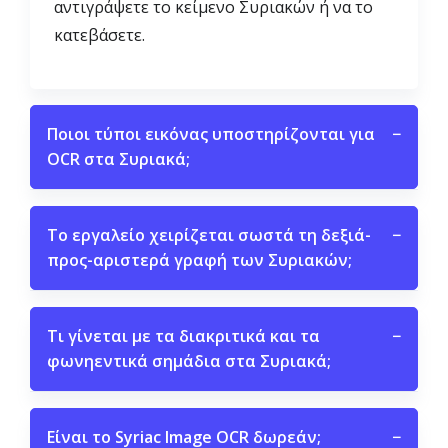
αντιγράψετε το κείμενο Συριακών ή να το
κατεβάσετε.
Ποιοι τύποι εικόνας υποστηρίζονται για
−
OCR στα Συριακά;
Το εργαλείο χειρίζεται σωστά τη δεξιά-
−
προς-αριστερά γραφή των Συριακών;
Τι γίνεται με τα διακριτικά και τα
−
φωνηεντικά σημάδια στα Συριακά;
Είναι το Syriac Image OCR δωρεάν;
−