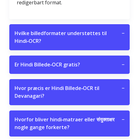
redigerbart format.
Hvilke billedformater understøttes til
−
Hindi‑OCR?
Er Hindi Billede‑OCR gratis?
−
Hvor præcis er Hindi Billede‑OCR til
−
Devanagari?
Hvorfor bliver hindi‑matraer eller संयुक्ताक्षर
−
nogle gange forkerte?