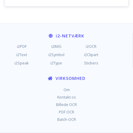
i2
-NETVÆRK
i2PDF
i2IMG
i2OCR
i2Text
i2Symbol
i2Clipart
i2Speak
i2Type
Stickers
VIRKSOMHED
Om
Kontakt os
Billede OCR
PDF OCR
Batch-OCR