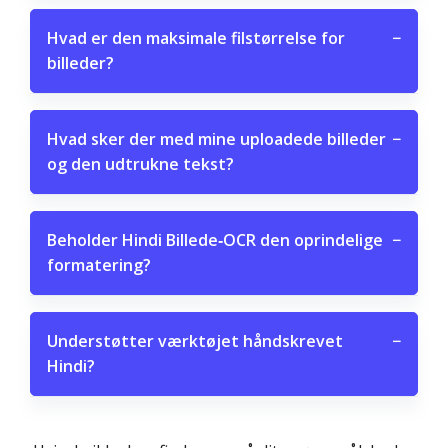
Hvad er den maksimale filstørrelse for
−
billeder?
Hvad sker der med mine uploadede billeder
−
og den udtrukne tekst?
Beholder Hindi Billede‑OCR den oprindelige
−
formatering?
Understøtter værktøjet håndskrevet
−
Hindi?