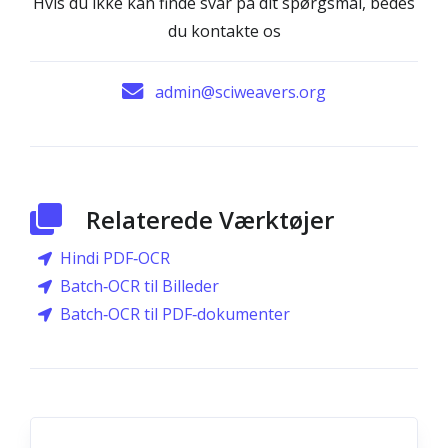
Hvis du ikke kan finde svar på dit spørgsmål, bedes
du kontakte os
admin@sciweavers.org
Relaterede Værktøjer
Hindi PDF‑OCR
Batch‑OCR til Billeder
Batch‑OCR til PDF‑dokumenter