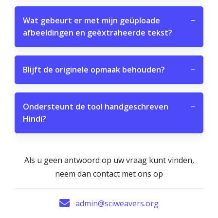
Wat gebeurt er met mijn geüploade
−
afbeeldingen en geëxtraheerde tekst?
Blijft de originele opmaak behouden?
−
Ondersteunt de tool handgeschreven
−
Hindi?
Als u geen antwoord op uw vraag kunt vinden,
neem dan contact met ons op
admin@sciweavers.org