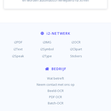
en worden automatisch verwijderd na 30 min
i2
-NETWERK
i2PDF
i2IMG
i2OCR
i2Text
i2Symbol
i2Clipart
i2Speak
i2Type
Stickers
BEDRIJF
Wat betreft
Neem contact met ons op
Beeld-OCR
PDF OCR
Batch-OCR