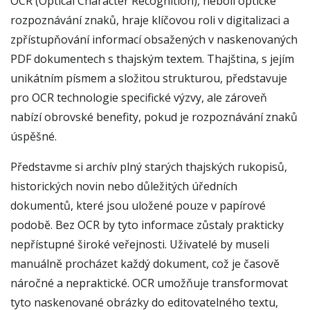
OCR (Optical Character Recognition), neboli optické
rozpoznávání znaků, hraje klíčovou roli v digitalizaci a
zpřístupňování informací obsažených v naskenovaných
PDF dokumentech s thajským textem. Thajština, s jejím
unikátním písmem a složitou strukturou, představuje
pro OCR technologie specifické výzvy, ale zároveň
nabízí obrovské benefity, pokud je rozpoznávání znaků
úspěšné.
Představme si archív plný starých thajských rukopisů,
historických novin nebo důležitých úředních
dokumentů, které jsou uložené pouze v papírové
podobě. Bez OCR by tyto informace zůstaly prakticky
nepřístupné široké veřejnosti. Uživatelé by museli
manuálně procházet každý dokument, což je časově
náročné a nepraktické. OCR umožňuje transformovat
tyto naskenované obrázky do editovatelného textu,