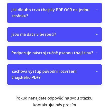
Jak dlouho trvá thajský PDF OCR na jednu
−
stránku?
Jsou má data v bezpečí?
−
Podporuje nástroj ručně psanou thajštinu?
−
Zachová výstup původní rozvržení
−
thajského PDF?
Pokud nenajdete odpověď na svou otázku,
kontaktujte nás prosím