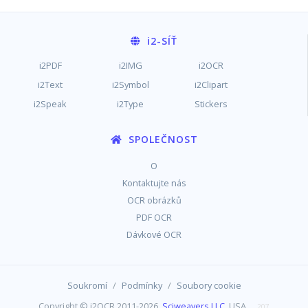
i2
-SÍŤ
i2PDF
i2IMG
i2OCR
i2Text
i2Symbol
i2Clipart
i2Speak
i2Type
Stickers
SPOLEČNOST
O
Kontaktujte nás
OCR obrázků
PDF OCR
Dávkové OCR
/
/
Soukromí
Podmínky
Soubory cookie
Copyright © i2OCR 2011-2026,
Sciweavers LLC
, USA
207