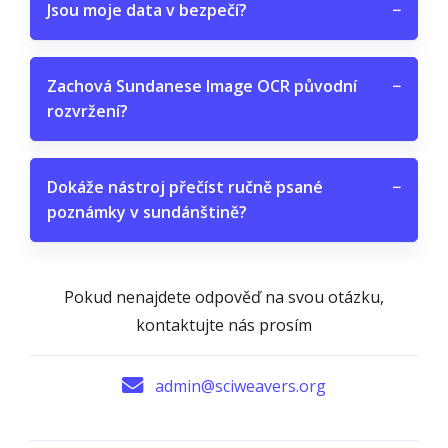
Jsou moje data v bezpečí?
−
Zachová Sundanese Image OCR původní
−
rozvržení?
Dokáže nástroj přečíst ručně psané
−
poznámky v sundánštině?
Pokud nenajdete odpověď na svou otázku,
kontaktujte nás prosím
admin@sciweavers.org