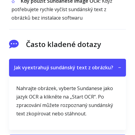
Kdy použít Sundanese Image OCR:
Když
potřebujete rychle vyčíst sundánský text z
obrázků bez instalace softwaru
Často kladené dotazy
Jak vyextrahuji sundánský text z obrázku?
−
Nahrajte obrázek, vyberte Sundanese jako
jazyk OCR a klikněte na „Start OCR“. Po
zpracování můžete rozpoznaný sundánský
text zkopírovat nebo stáhnout.