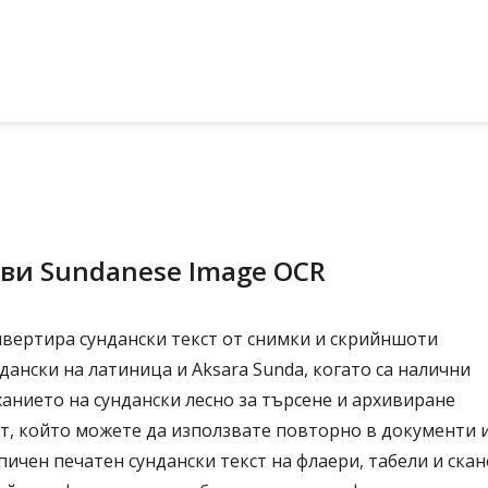
ави Sundanese Image OCR
вертира сундански текст от снимки и скрийншоти
ански на латиница и Aksara Sunda, когато са налични
нието на сундански лесно за търсене и архивиране
т, който можете да използвате повторно в документи 
пичен печатен сундански текст на флаери, табели и ска