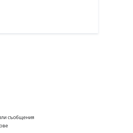
или съобщения
нове