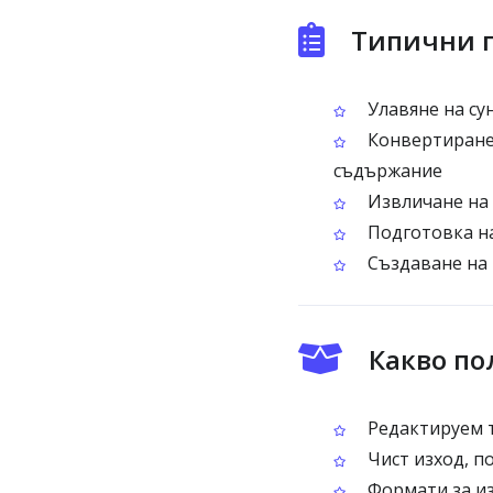
Типични п
Улавяне на су
Конвертиране 
съдържание
Извличане на 
Подготовка на
Създаване на 
Какво по
Редактируем т
Чист изход, п
Формати за из