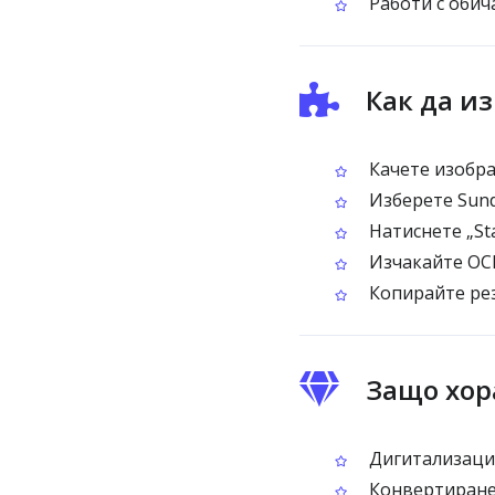
Работи с обич
Как да и
Качете изображ
Изберете Sund
Натиснете „Sta
Изчакайте OC
Копирайте рез
Защо хор
Дигитализация
Конвертиране 