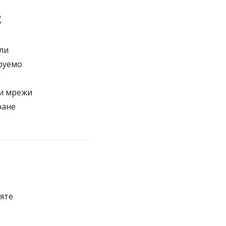
R
ли
руемо
ни мрежи
ране
яте