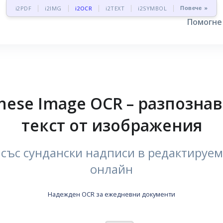
Повече »
i2PDF
i2IMG
i2OCR
i2TEXT
i2SYMBOL
Помогн
nese Image OCR – разпознав
текст от изображения
ъс сундански надписи в редактируем 
онлайн
Надежден OCR за ежедневни документи