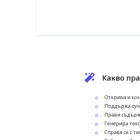
Какво пр
Открива и кон
Поддържа сунд
Прави съдържа
Генерира текс
Справя се с ти