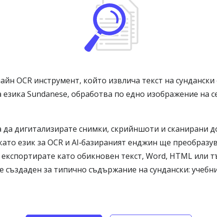
айн OCR инструмент, който извлича текст на сундански
а езика Sundanese, обработва по едно изображение на 
 да дигитализирате снимки, скрийншоти и сканирани до
като език за OCR и AI‑базираният енджин ще преобраз
и експортирате като обикновен текст, Word, HTML или 
 е създаден за типично съдържание на сундански: учебн