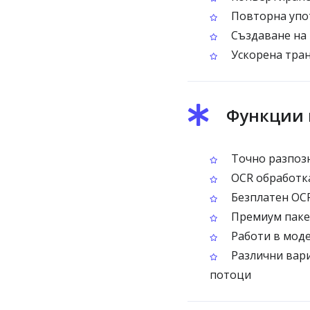
Повторна упот
Създаване на 
Ускорена тран
Функции 
Точно разпозн
OCR обработка
Безплатен OCR
Премиум пакет
Работи в моде
Различни вари
потоци