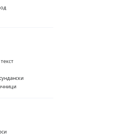
вод
 текст
сундански
точници
рси