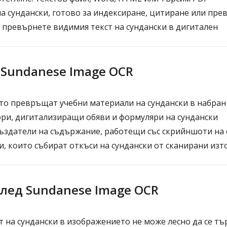
 сундански, готово за индексиране, цитиране или пре
 превърнете видимия текст на сундански в дигитален
е Sundanese Image OCR
то превръщат учебни материали на сундански в набран
и, дигитализиращи обяви и формуляри на сундански
ъздатели на съдържание, работещи със скрийншоти на 
, които събират откъси на сундански от сканирани из
след Sundanese Image OCR
т на сундански в изображението не може лесно да се тъ