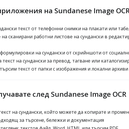
риложения на Sundanese Image OC
ндански текст от телефонни снимки на плакати или табе
на сканирани работни листове на сундански в редакти
формулировки на сундански от скрийншоти от социал
 текст на сундански за превод, тагване или каталогизи
търсим текст от папки с изображения и локални архиви
лучавате след Sundanese Image OCR
екст на сундански, който можете да копирате и промен
одходящ за търсене, бележки и документация
тегляне: текстов файл, Word, HTML или търсим PDF