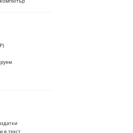
н компютър
P)
ируем
аздатки
и в текст