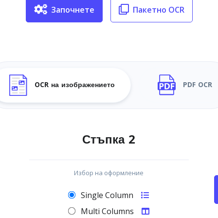
Започнете
Пакетно OCR
OCR на изображението
PDF OCR
Стъпка 2
Избор на оформление
Single Column
Multi Columns