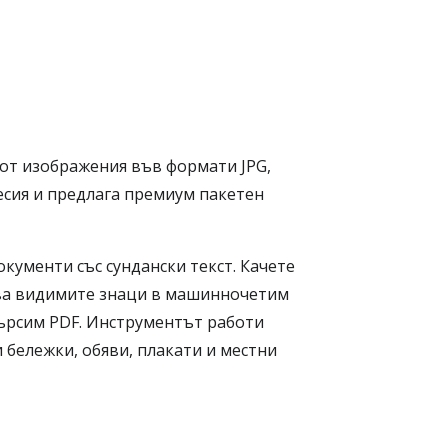
 от изображения във формати JPG,
сесия и предлага премиум пакетен
кументи със сундански текст. Качете
ува видимите знаци в машинночетим
търсим PDF. Инструментът работи
и бележки, обяви, плакати и местни