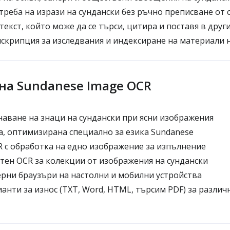
реба на изрази на сундански без ръчно преписване от
текст, който може да се търси, цитира и поставя в дру
скрипция за изследвания и индексиране на материали н
на Sundanese Image OCR
аване на знаци на сундански при ясни изображения
, оптимизирана специално за езика Sundanese
 с обработка на едно изображение за изпълнение
ен OCR за колекции от изображения на сундански
рни браузъри на настолни и мобилни устройства
анти за износ (TXT, Word, HTML, търсим PDF) за различ