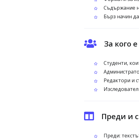
Съдържание на
Бърз начин да
За кого 
Студенти, кои
Администратор
Редактори и с
Изследователи
Преди и 
Преди: текстъ