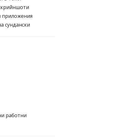
 скрийншоти
ги приложения
а сундански
ни работни