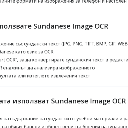
айните формати на изображения за телефон и настоле
зползвате Sundanese Image OCR
ение със сундански текст (JPG, PNG, TIFF, BMP, GIF, WEB
anese като език за OCR
rt OCR“, за да конвертирате сунданския текст в редакт
R енджинът да анализира изображението
ултата или изтеглете извлечения текст
ата използват Sundanese Image OCR
 на съдържание на сундански от учебни материали и р
на обяви, банери и обществени съобщения на сунданск