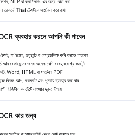
্সলেশন, NLP বা ক্যাটালগিং-এর জন্য রেডি করা
াল রেকর্ডে Thai টেক্সটকে সার্চেবল করে রাখা
CR ব্যবহার করলে আপনি কী পাবেন
সট, যা ইমেল, ডকুমেন্ট বা স্প্রেডশিটে কপি করতে পারবেন
র্চ আর রেফারেন্সের জন্য অনেক বেশি ব্যবহারযোগ্য কনটেন্ট
েক্সট, Word, HTML বা সার্চেবল PDF
ে ক্লিন-আপ, ফরম্যাট এবং পুনরায় ব্যবহার করা যায়
 ডিজিটাল কনটেন্টে যাওয়ার দ্রুত উপায়
OCR কার জন্য
লেকচার স্লাইড বা হ্যান্ডআউট থেকে নোট বানাতে চান