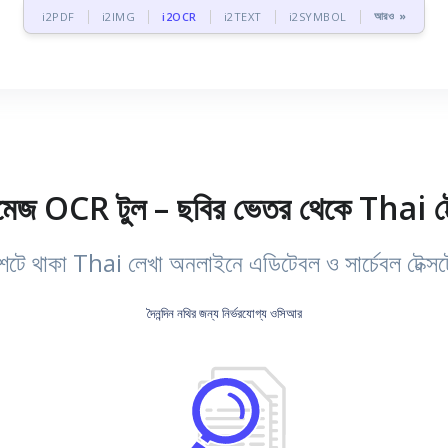
আরও »
i2PDF
i2IMG
i2OCR
i2TEXT
i2SYMBOL
মেজ OCR টুল – ছবির ভেতর থেকে Thai টেক
শটে থাকা Thai লেখা অনলাইনে এডিটেবল ও সার্চেবল টেক্সট
দৈনন্দিন নথির জন্য নির্ভরযোগ্য ওসিআর