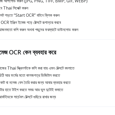
 ইমেজ আপলোড করুন (JPG, PNG, TIFF, BMP, GIF, WEBP)
বে Thai সিলেক্ট করুন
্সট পড়তে “Start OCR” বাটনে ক্লিক করুন
, OCR ইঞ্জিন ইমেজ পড়ে টেক্সটে রূপান্তর করবে
রয়োজনমতো কপি করুন অথবা পছন্দের ফরম্যাটে ডাউনলোড করুন
মেজ OCR কেন ব্যবহার করে
পেজের Thai স্ক্রিনশটকে কপি করা যায় এমন টেক্সটে বদলাতে
িঠি আর ফর্মের মতো কাগজপত্র ডিজিটাল করতে
োট বা নলেজ বেস তৈরি করার জন্য আবার ব্যবহার করতে
টার হাতে টাইপ করতে সময় আর ভুল দুটোই কমাতে
াইভকে সার্চেবল টেক্সটে গুছিয়ে রাখার জন্য