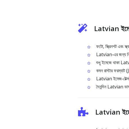
Latvian ইমে
ফটো, স্ক্রিনশট এবং স্
Latvian‑এর জন্য নির্দি
শুধু ইমেজে থাকা Latv
কমন রাস্টার ফরম্যা
Latvian ইমেজ‑টেক্সট
দৈনন্দিন Latvian ভাষ
Latvian ইমে