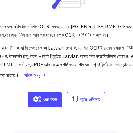
যাল ক্যারেক্টার রিকগনিশন (OCR) ব্যবহার করে JPG, PNG, TIFF, BMP, GIF এবং
জের জন্য ফ্রি রান, আর প্রয়োজনে বাল্ক OCR এর প্রিমিয়াম অপশন।
িনশট এবং ছবির ভেতরে থাকা Latvian লেখা AI‑চালিত OCR ইঞ্জিনের মাধ্যমে এডিট করার ম
 কনভার্সন চালু করুন – টুলটি প্রিন্টেড Latvian অক্ষর আর ডায়াক্রিটিক্‌স যেমন ā, ē,
্ট, HTML বা সার্চযোগ্য PDF আকারে এক্সপোর্ট করতে পারবেন। পুরো টুলটি আপনার ব্রাউজ
আরও জানুন
 করা হয়েছে।
শুরু করুন
ব্যাচ ওসিআর