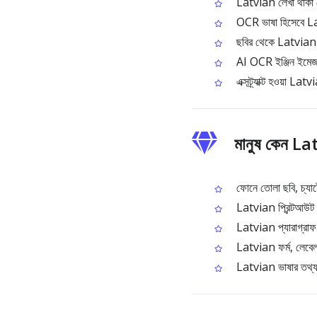
Latvian লেখা থাক
OCR ভাষা হিসেবে Lat
ছবির থেকে Latvian 
AI OCR ইঞ্জিন ইমেজ প
এক্সট্র্যাক্ট হওয়া La
মানুষ কেন La
ফোনে তোলা ছবি, চ্যাটে
Latvian প্রিন্টআউট ড
Latvian প্যারাগ্রাফ ও
Latvian ফর্ম, লেবেল এ
Latvian ভাষার তথ্যক