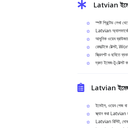
Latvian ইমে
স্পষ্ট প্রিন্টেড লেখা
Latvian অ্যালফাবেট এ
আধুনিক ওয়েব ব্রাউজা
রেজাল্টকে টেক্সট, W
স্ক্রিনশট ও ছবিতে ব্য
দ্রুত ইমেজ‑টু‑টেক্সট ক
Latvian ইমেজ
ইমেইল, ওয়েব পেজ বা অ্য
স্ক্যান করা Latvian ড
Latvian রিসিট, দোকান