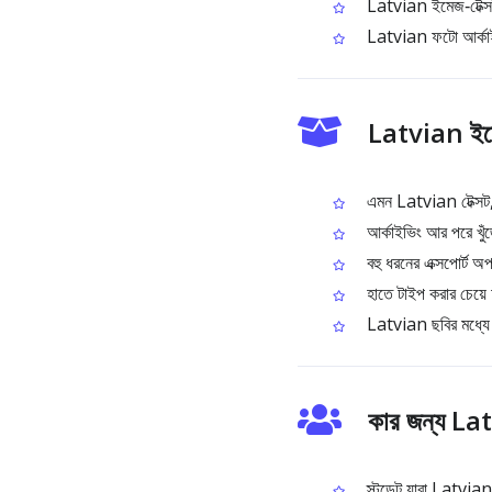
Latvian ইমেজ‑টেক্সটকে 
Latvian ফটো আর্কাইভ 
Latvian ইমে
এমন Latvian টেক্সট, য
আর্কাইভিং আর পরে খুঁজ
বহু ধরনের এক্সপোর্ট
হাতে টাইপ করার চেয়ে
Latvian ছবির মধ্যে থা
কার জন্য L
স্টুডেন্ট যারা Latvian