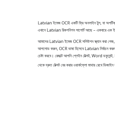
Latvian ইমেজ OCR একটি ফ্রি অনলাইন টুল, যা অপটিক্
এখানে Latvian রিকগনিশন সাপোর্ট আছে – একবারে এক ইমে
আমাদের Latvian ইমেজ OCR সলিউশন স্ক্যান করা পেজ, স্ক্র
আপলোড করুন, OCR ভাষা হিসেবে Latvian নির্বাচন করুন এবং
চেষ্টা করবে। রেজাল্ট আপনি প্লেইন টেক্সট, Word ডকুমেন
থেকে দ্রুত টেক্সট বের করার ওয়ার্কফ্লো মাথায় রেখে ডিজাইন