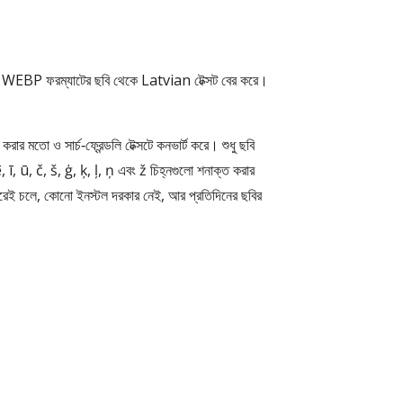
 WEBP ফরম্যাটের ছবি থেকে Latvian টেক্সট বের করে।
তো ও সার্চ‑ফ্রেন্ডলি টেক্সটে কনভার্ট করে। শুধু ছবি
 ī, ū, č, š, ģ, ķ, ļ, ņ এবং ž চিহ্নগুলো শনাক্ত করার
ারেই চলে, কোনো ইনস্টল দরকার নেই, আর প্রতিদিনের ছবির