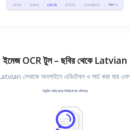
আরও »
i2PDF
i2IMG
i2OCR
i2TEXT
i2SYMBOL
 ইমেজ OCR টুল – ছবির থেকে Latvian টে
 Latvian লেখাকে অনলাইনে এডিটেবল ও সার্চ করা যায় এমন 
দৈনন্দিন নথির জন্য নির্ভরযোগ্য ওসিআর