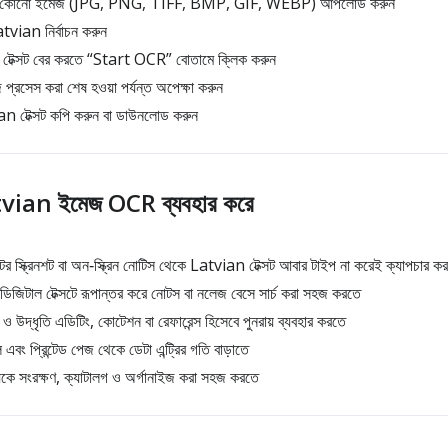
া কোনো ইমেজ (JPG, PNG, TIFF, BMP, GIF, WEBP) আপলোড করুন
vian নির্বাচন করুন
টেক্সট বের করতে “Start OCR” বোতামে ক্লিক করুন
্রসেস করা শেষ হওয়া পর্যন্ত অপেক্ষা করুন
tvian টেক্সট কপি করুন বা ডাউনলোড করুন
tvian ইমেজ OCR ব্যবহার করে
র স্ক্রিনশট বা অন‑স্ক্রিন নোটিস থেকে Latvian টেক্সট আবার টাইপ না করেই ক্যাপচার ক
িজিটাল টেক্সটে রূপান্তর করে নোটস বা নলেজ বেসে সার্চ করা সহজ করতে
 উদ্ধৃতি এডিটিং, কোটেশন বা রেফারেন্স হিসেবে পুনরায় ব্যবহার করতে
বং প্রিন্টেড পেজ থেকে ডেটা এন্ট্রির গতি বাড়াতে
ে সংরক্ষণ, ক্যাটালগ ও অর্গানাইজ করা সহজ করতে