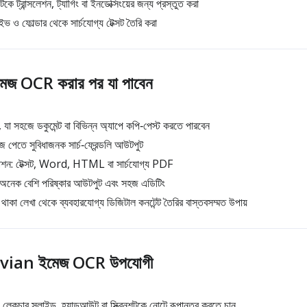
ট্রান্সলেশন, ট্যাগিং বা ইনডেক্সিংয়ের জন্য প্রস্তুত করা
ও ফোল্ডার থেকে সার্চযোগ্য টেক্সট তৈরি করা
জ OCR করার পর যা পাবেন
া সহজে ডকুমেন্ট বা বিভিন্ন অ্যাপে কপি‑পেস্ট করতে পারবেন
ে পেতে সুবিধাজনক সার্চ‑ফ্রেন্ডলি আউটপুট
 অপশন: টেক্সট, Word, HTML বা সার্চযোগ্য PDF
 অনেক বেশি পরিষ্কার আউটপুট এবং সহজ এডিটিং
কা লেখা থেকে ব্যবহারযোগ্য ডিজিটাল কনটেন্ট তৈরির বাস্তবসম্মত উপায়
atvian ইমেজ OCR উপযোগী
 লেকচার স্লাইড, হ্যান্ডআউট বা স্ক্রিনশটকে নোটে রূপান্তর করতে চান