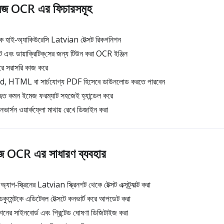
জ OCR এর ফিচারসমূহ
 থেকে হাই‑অ্যাকিউরেসি Latvian টেক্সট রিকগনিশন
বং ডায়াক্রিটিক্‌সের জন্য টিউন করা OCR ইঞ্জিন
রে সরাসরি কাজ করে
ord, HTML বা সার্চযোগ্য PDF হিসেবে ডাউনলোড করতে পারবেন
বহৃত কমন ইমেজ ফরম্যাট সহজেই হ্যান্ডেল করে
নভার্সন ওয়ার্কফ্লো মাথায় রেখে ডিজাইন করা
 OCR এর সাধারণ ব্যবহার
াপ‑স্ক্রিনের Latvian স্ক্রিনশট থেকে টেক্সট এক্সট্র্যাক্ট করা
কুমেন্টকে এডিটেবল টেক্সটে কনভার্ট করে আপডেট করা
ের সাইনবোর্ড এবং প্রিন্টেড ঘোষণা ডিজিটাইজ করা