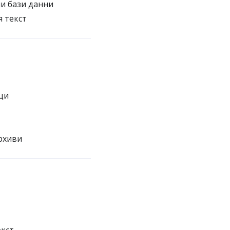
и бази данни
 текст
ци
рхиви