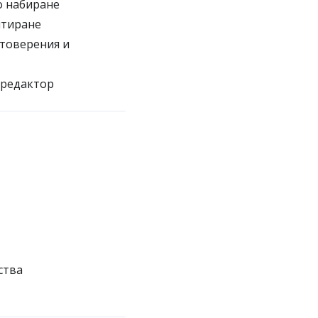
о набиране
итиране
стоверения и
 редактор
ства