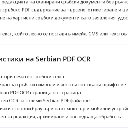
 редакцията на сканирани сръбски документи без ръчн
 сръбско PDF съдържание за търсене, етикетиране и ц
е на хартиени сръбски документи като заявления, удо
текст, който лесно се поставя в имейл, CMS или текстов
стики на Serbian PDF OCR
т при печатен сръбски текст
ран за сръбски символи и често използвани шрифтове
bian PDF OCR страница по страница
ен OCR за големи Serbian PDF файлове
ички основни браузъри на компютър и мобилни устрой
бен за редакция, архивиране и последваща обработка