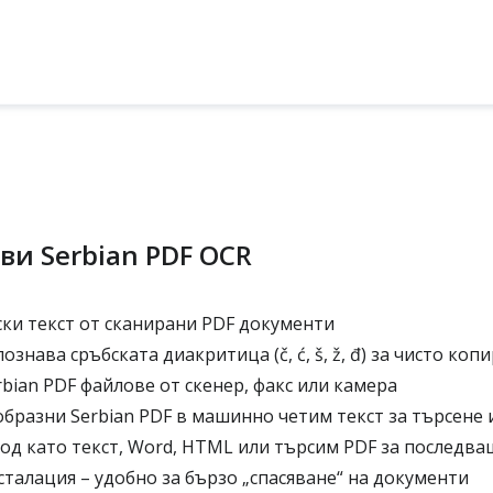
ви Serbian PDF OCR
ки текст от сканирани PDF документи
знава сръбската диакритица (č, ć, š, ž, đ) за чисто коп
bian PDF файлове от скенер, факс или камера
бразни Serbian PDF в машинно четим текст за търсене 
д като текст, Word, HTML или търсим PDF за последв
сталация – удобно за бързо „спасяване“ на документи