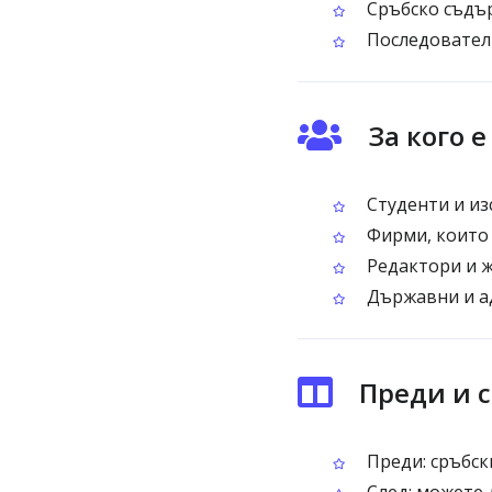
Сръбско съдър
Последователн
За кого 
Студенти и из
Фирми, които 
Редактори и ж
Държавни и ад
Преди и с
Преди: сръбск