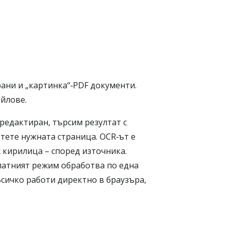
рани и „картинка“‑PDF документи.
йлове.
редактиран, търсим резултат с
отете нужната страница. OCR‑ът е
 с кирилица – според източника.
платният режим обработва по една
Всичко работи директно в браузъра,