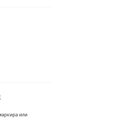
R
 маркира или