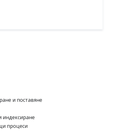
иране и поставяне
и индексиране
ащи процеси