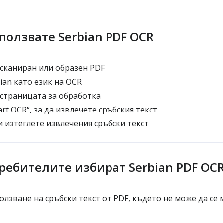
ползвате Serbian PDF OCR
сканиран или образен PDF
ian като език на OCR
страницата за обработка
rt OCR“, за да извлечете сръбския текст
 изтеглете извлечения сръбски текст
ребителите избират Serbian PDF OC
лзване на сръбски текст от PDF, където не може да се