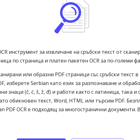
OCR инструмент за извличане на сръбски текст от скани
ица по страница и платен пакетен OCR за по‑големи фа
нирани или образни PDF страници със сръбски текст в 
F, изберете Serbian като език за разпознаване и обраб
знаци (č, ć, š, ž, đ) и работи както с латиница, така и
ато обикновен текст, Word, HTML или търсим PDF. Без
ian PDF OCR е подходящ за многостранични документи. 