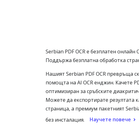
Serbian PDF OCR е безплатен онлайн 
Поддържа безплатна обработка стран
Нашият Serbian PDF OCR превръща ска
помощта на AI OCR енджин. Качете PD
оптимизиран за сръбските диакритични 
Можете да експортирате резултата к
страница, а премиум пакетният Serb
Научете повече
без инсталация.