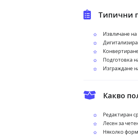
Типични п
Извличане на 
Дигитализиран
Конвертиране 
Подготовка на
Изграждане на
Какво по
Редактиран ср
Лесен за чете
Няколко форма