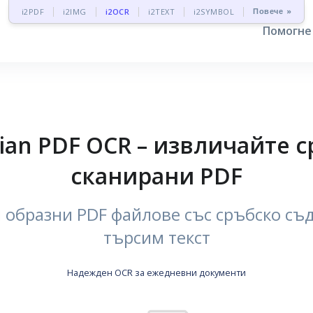
Повече »
i2PDF
i2IMG
i2OCR
i2TEXT
i2SYMBOL
Помогн
ian PDF OCR – извличайте с
сканирани PDF
 образни PDF файлове със сръбско съ
търсим текст
Надежден OCR за ежедневни документи