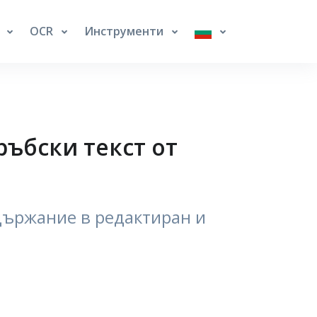
е
OCR
Инструменти
ръбски текст от
държание в редактиран и