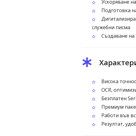
Ускоряване на
Подготовка на
Дигитализиран
служебни писма
Създаване на 
Характери
Висока точнос
OCR, оптимизи
Безплатен Ser
Премиум пакет
Работи във вс
Резултат, удо