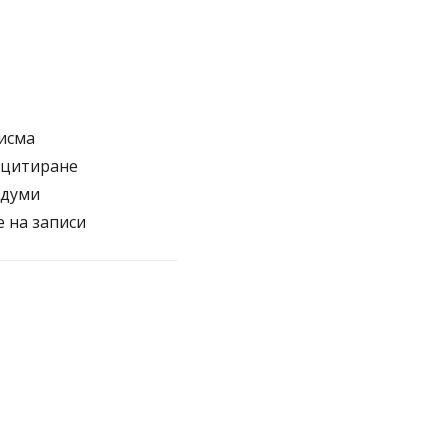
исма
 цитиране
 думи
 на записи