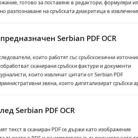
жание, готово за поставяне в редактори, формуляри ил
о разпознаване на сръбската диакритица в извлечения
е предназначен Serbian PDF OCR
следователи, които работят със сръбскоезични източни
обработват сканирани сръбски фактури и документи
урналисти, които извличат цитати от Serbian PDF
министративни звена, които дигитализират сръбски а
лед Serbian PDF OCR
ият текст в сканиран PDF се държи като изображение