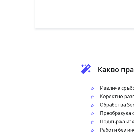
Какво пра
Извлича сръбс
Коректно разпо
Обработва Ser
Преобразува о
Поддържа изхо
Работи без ин