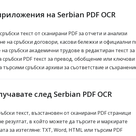
риложения на Serbian PDF OCR
сръбски текст от сканирани PDF за отчети и анализи
е на сръбски договори, касови бележки и официални п
на сръбски академични трудове в редактиран текст за
 сръбски PDF текст за превод, обобщение или ключови
 търсими сръбски архиви за съответствие и съхранение
лучавате след Serbian PDF OCR
ъбски текст, възстановен от сканирани PDF страници
не резултат, в който можете да търсите и маркирате
та за изтегляне: TXT, Word, HTML или търсим PDF