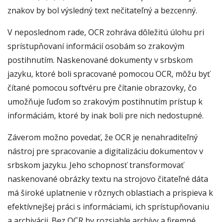
znakov by bol výsledný text nečitateľný a bezcenný.
V neposlednom rade, OCR zohráva dôležitú úlohu pri
sprístupňovaní informácií osobám so zrakovým
postihnutím. Naskenované dokumenty v srbskom
jazyku, ktoré boli spracované pomocou OCR, môžu byť
čítané pomocou softvéru pre čítanie obrazovky, čo
umožňuje ľuďom so zrakovým postihnutím prístup k
informáciám, ktoré by inak boli pre nich nedostupné.
Záverom možno povedať, že OCR je nenahraditeľný
nástroj pre spracovanie a digitalizáciu dokumentov v
srbskom jazyku. Jeho schopnosť transformovať
naskenované obrázky textu na strojovo čitateľné dáta
má široké uplatnenie v rôznych oblastiach a prispieva k
efektívnejšej práci s informáciami, ich sprístupňovaniu
a archivácii. Bez OCR by rozsiahle archívy a firemné