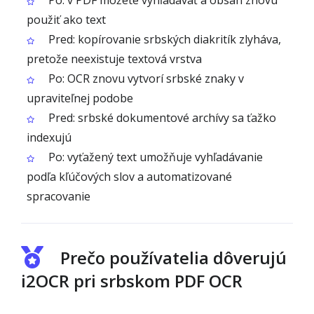
Po: v PDF môžete vyhľadávať a obsah znovu
použiť ako text
Pred: kopírovanie srbských diakritík zlyháva,
pretože neexistuje textová vrstva
Po: OCR znovu vytvorí srbské znaky v
upraviteľnej podobe
Pred: srbské dokumentové archívy sa ťažko
indexujú
Po: vyťažený text umožňuje vyhľadávanie
podľa kľúčových slov a automatizované
spracovanie
Prečo používatelia dôverujú
i2OCR pri srbskom PDF OCR