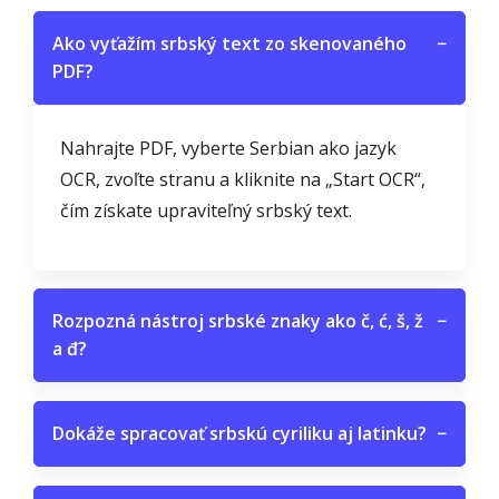
Ako vyťažím srbský text zo skenovaného
−
PDF?
Nahrajte PDF, vyberte Serbian ako jazyk
OCR, zvoľte stranu a kliknite na „Start OCR“,
čím získate upraviteľný srbský text.
Rozpozná nástroj srbské znaky ako č, ć, š, ž
−
a đ?
Dokáže spracovať srbskú cyriliku aj latinku?
−