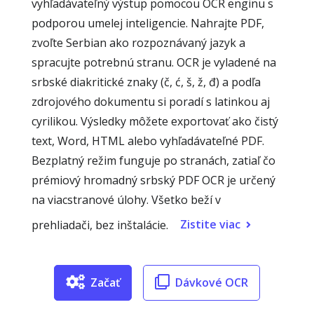
vyhľadávateľný výstup pomocou OCR enginu s
podporou umelej inteligencie. Nahrajte PDF,
zvoľte Serbian ako rozpoznávaný jazyk a
spracujte potrebnú stranu. OCR je vyladené na
srbské diakritické znaky (č, ć, š, ž, đ) a podľa
zdrojového dokumentu si poradí s latinkou aj
cyrilikou. Výsledky môžete exportovať ako čistý
text, Word, HTML alebo vyhľadávateľné PDF.
Bezplatný režim funguje po stranách, zatiaľ čo
prémiový hromadný srbský PDF OCR je určený
na viacstranové úlohy. Všetko beží v
Zistite viac
prehliadači, bez inštalácie.
Začať
Dávkové OCR