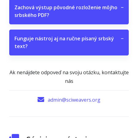
Zachová výstup pôvodné rozloženie môjho
−
srbského PDF?
Funguje nástroj aj na ručne písaný srbský
−
text?
Ak nenájdete odpoveď na svoju otázku, kontaktujte
nás
admin@sciweavers.org