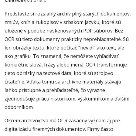
kancelársku prácu.
Predstavte si rozsiahly archív plný starých dokumentov,
zmlúv, kníh a rukopisov v srbskom jazyku, ktoré sú
uložené v podobe naskenovaných PDF súborov. Bez
OCR sú tieto dokumenty prakticky neprehľadateľné. Sú
len obrázky textu, ktoré počítač "nevidí" ako text, ale
ako grafiku. To znamená, že nemôžete vyhľadávať
konkrétne slová, frázy alebo mená. OCR transformuje
tieto obrázky na textové dáta, ktoré sú strojovo
čitateľné. Vďaka tomu sa archívne materiály stávajú
ľahko prístupné a prehľadateľné, čo výrazne
zjednodušuje prácu historikom, výskumníkom a ďalším
odborníkom.
Okrem archívnictva má OCR zásadný význam aj pre
digitalizáciu firemných dokumentov. Firmy často