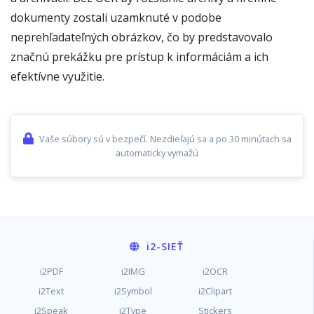
dokumenty zostali uzamknuté v podobe
neprehľadateľných obrázkov, čo by predstavovalo
značnú prekážku pre prístup k informáciám a ich
efektívne využitie.
Vaše súbory sú v bezpečí. Nezdieľajú sa a po 30 minútach sa
automaticky vymažú
i2
-SIEŤ
i2PDF
i2IMG
i2OCR
i2Text
i2Symbol
i2Clipart
i2Speak
i2Type
Stickers