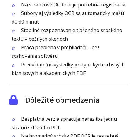
Na stránkové OCR nie je potrebná registrácia
Súbory aj výsledky OCR sa automaticky mažú
do 30 minút
Stabilné rozpoznávanie tlačeného srbského
textu v bežných skenoch
Práca prebieha v prehliadači – bez
sťahovania softvéru
Predvídateľné výsledky pri typických srbských
biznisových a akademických PDF
Dôležité obmedzenia
Bezplatná verzia spracuje naraz iba jednu
stranu srbského PDF
Na hromadný srbský PDF OCR je potrebný