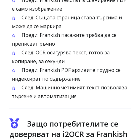
Преди: Frankish текстът в сканирания PDF
е само изображение
След: Същата страница става търсима и
може да се маркира
Преди: Frankish пасажите трябва да се
преписват ръчно
След: OCR осигурява текст, готов за
копиране, за секунди
Преди: Frankish PDF архивите трудно се
индексират по съдържание
След: Машинно четимият текст позволява
търсене и автоматизация
Защо потребителите се
доверяват на i2OCR за Frankish