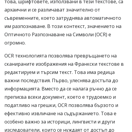
това, шрифтовете, използвани в тези текстове, са
архаични и се различават значително от
съвременните, което затруднява автоматичното
им разпознаване. В този контекст, значението на
Оптичното Разпознаване на Символи (OCR) е
огромно.
OCR технологията позволява превръщането на
сканираните изображения на Франкски текстове в
редактируем и търсим текст. Това има редица
важни последствия. Първо, улеснява достъпа до
информацията. Вместо да се налага ръчно да се
преписва всеки документ, което е трудоемко и
податливо на грешки, OCR позволява бързото и
ефективно извличане на съдържанието. Това е
особено важно за историци, лингвисти и други
изследователи, които се нуждаят от достъп до