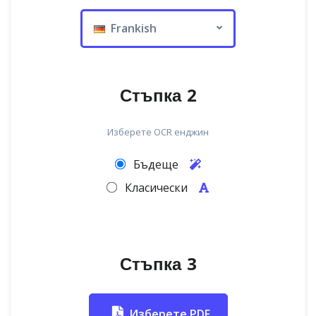
Frankish
Стъпка 2
Изберете OCR енджин
Бъдеще
Класически
Стъпка 3
Изберете PDF