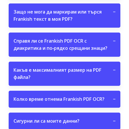
Защо не мога да маркирам или търся
−
Frankish текст в моя PDF?
Справя ли се Frankish PDF OCR с
−
диакритика и по‑рядко срещани знаци?
Какъв е максималният размер на PDF
−
файла?
Колко време отнема Frankish PDF OCR?
−
Сигурни ли са моите данни?
−