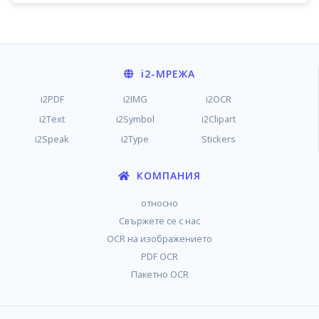
i2
-МРЕЖА
i2PDF
i2IMG
i2OCR
i2Text
i2Symbol
i2Clipart
i2Speak
i2Type
Stickers
КОМПАНИЯ
относно
Свържете се с нас
OCR на изображението
PDF OCR
Пакетно OCR