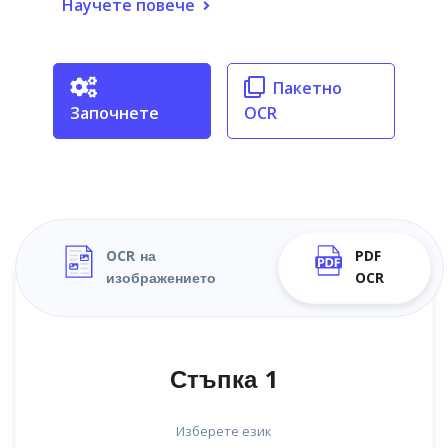
Научете повече
Пакетно
Започнете
OCR
OCR на
PDF
изображението
OCR
Стъпка 1
Изберете език