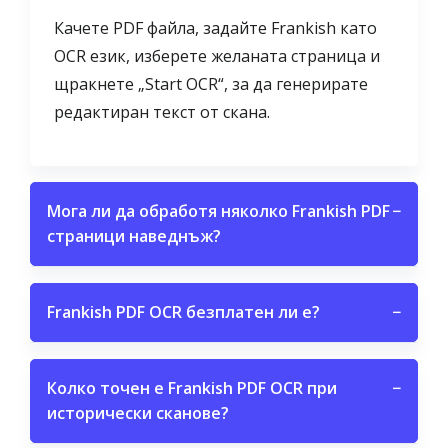
Качете PDF файла, задайте Frankish като
OCR език, изберете желаната страница и
щракнете „Start OCR“, за да генерирате
редактиран текст от скана.
Мога ли да обработя няколко Frankish PDF
−
страници наведнъж?
Frankish PDF OCR безплатен ли е?
−
Колко точен е Frankish PDF OCR при
−
исторически сканове?