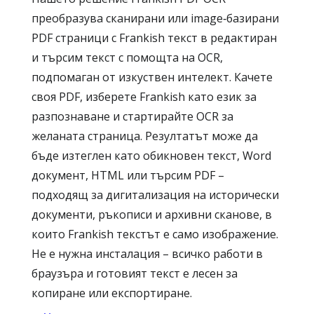
преобразува сканирани или image‑базирани
PDF страници с Frankish текст в редактиран
и търсим текст с помощта на OCR,
подпомаган от изкуствен интелект. Качете
своя PDF, изберете Frankish като език за
разпознаване и стартирайте OCR за
желаната страница. Резултатът може да
бъде изтеглен като обикновен текст, Word
документ, HTML или търсим PDF –
подходящ за дигитализация на исторически
документи, ръкописи и архивни сканове, в
които Frankish текстът е само изображение.
Не е нужна инсталация – всичко работи в
браузъра и готовият текст е лесен за
копиране или експортиране.