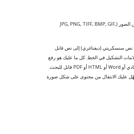
أداة OCR لصور السنسكريتية هي خدمة مجانية عبر الإنترنت لاستخراج النص السنسكريتي المكتوب بخط الديفناغري من الصور (JPG, PNG, TIFF, BMP, GIF,
 على نص سنسكريتي (ديفناغري) إلى نص قابل
المركبة، وعلامات التشكيل في الخط. كل ما عليك هو رفع
الصورة، اختيار Sanskrit كلغة OCR، ثم تشغيل التعرف لتحصل على نص قابل للتحرير يمكنك نسخه أو تصديره كنص عادي أو Word أو HTML أو PDF قابل للبحث.
سهّل عليك الانتقال من محتوى على شكل صورة