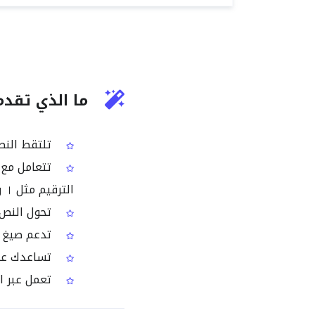
ما الذي تقدمه أداة OCR لصو
تلتقط النص
الترقيم مثل । و॥
تحول النص إ
تدعم صيغ ا
تساعدك على
تعمل عبر ا