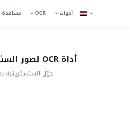
أدوات
OCR
مساعدة
أداة OCR لصور السنسكريتية مجانًا – استخراج النص السنسكريتي من الصور
حوّل السنسكريتية بخ