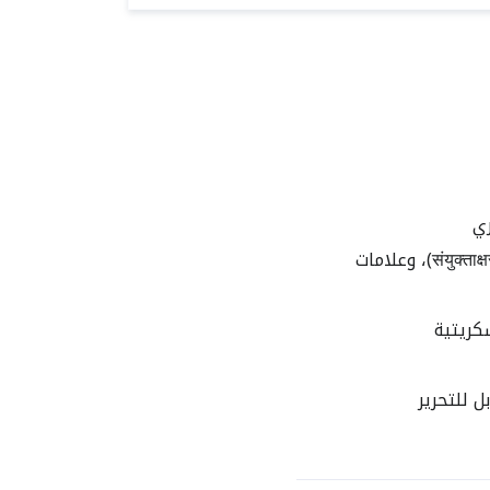
ي
تتعامل مع عناصر الديفناغري المهمة مثل حركات الحروف، والحروف المركبة (संयुक्ताक्षर)، وعلامات
كريتية
 للتحرير