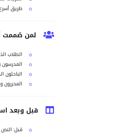
طريق أسرع م
لمن صُممت أداة OCR لصور الس
الطلاب الذ
المدرسون وا
الباحثون ال
المحررون وا
قبل وبعد استخدام OCR لصو
قبل: النص 