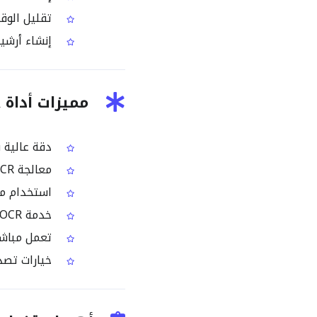
تقليل الوقت
إنشاء أرشي
مميزات أداة OCR لصور السنسكريتية
دقة عالية 
معالجة OCR واعية بالخط للتعامل مع الحركات وتراكيب الحروف المركبة
استخدام مج
خدمة OCR جماعي مدفوعة لمجموعات كبيرة من صور السنسكريتية
تعمل مباشر
خيارات تصدير إلى نص عا