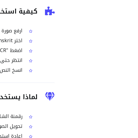
كيفية استخدام أداة OCR ل
ارفع صورة تحتوي على
اختر Sanskrit كلغة OCR
اضغط "Start OCR" لبدء التعرف على النص السنسكريتي من الصورة
انتظر حتى يقوم محرك R
انسخ النص 
لماذا يستخدم الناس أدا
رقمنة الشلو
تحويل الصور
إعادة استخد