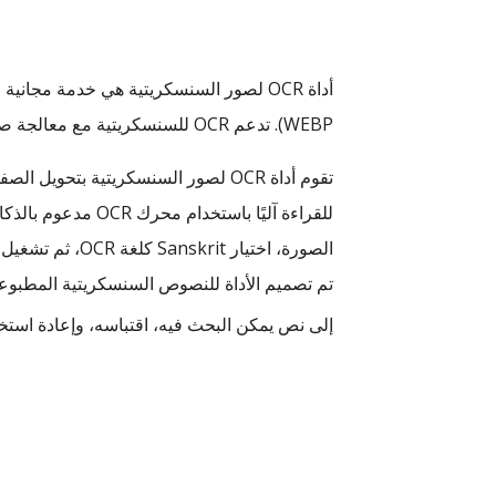
WEBP). تدعم OCR للسنسكريتية مع معالجة صورة واحدة في كل عملية، مع خيار OCR جماعي مدفوع.
تقوم أداة OCR لصور السنسكريتية 
للقراءة آليًا با
تم تصميم الأداة للنصوص السنسكريتية المطبوع
إلى نص يمكن البحث فيه، اقتباسه، وإعادة استخد