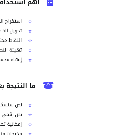
أهم استخدامات أداة OCR لص
استخراج ال
تحويل الفصو
التقاط محتوى الديفنا
تهيئة النص 
إنشاء مجموع
ما النتيجة بعد استخدام
نص سنسكريت
نص رقمي أن
إمكانية تحميل النتائ
مخرجات مناس