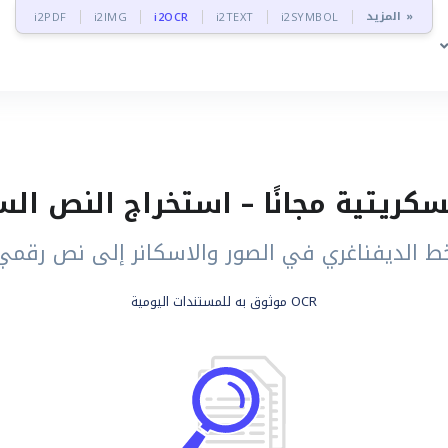
المزيد »
i2PDF
i2IMG
i2OCR
i2TEXT
i2SYMBOL
ط الديفناغري في الصور والاسكانر إلى نص رقمي 
OCR موثوق به للمستندات اليومية