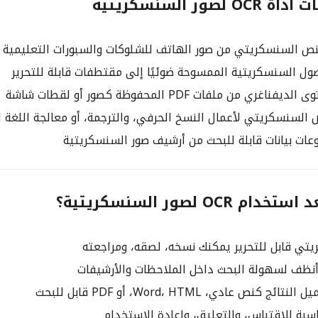
ور السنسكريتية
نص السنسكريتي من صور الهاتف للشلوكات والسبورات التعليمية
ل السنسكريتية الممسوحة ضوئيًا إلى مقتطفات قابلة للتحرير
غري من ملفات PDF المحفوظة كصور أو لقطات شاشة
السنسكريتي لأعمال النسخ الحرفي، والترجمة، أو معالجة اللغة الطبي
ات بيانات قابلة للبحث من أرشيف صور السنسكريتية
 OCR لصور السنسكريتية؟
ي قابل للتحرير يمكنك نسخه، لصقه، ومراجعته
ظف لسهولة البحث داخل الملاحظات والأرشيفات
ج كنص عادي، Word، HTML، أو PDF قابل للبحث
بة للاقتباس، والتعليق، وإعادة الاستخدام