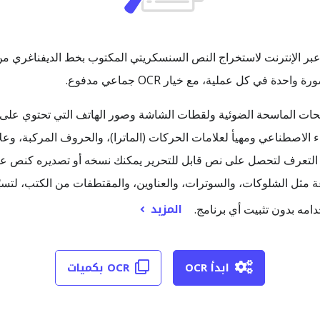
بتحويل الصفحات الماسحة الضوئية ولقطات الشاشة وصور الهاتف التي تحتوي
ستخدام محرك OCR مدعوم بالذكاء الاصطناعي ومهيأ لعلامات الحركات (الماترا)، والحروف 
ة مثل الشلوكات، والسوترات، والعناوين، والمقتطفات من الكتب، لت
المزيد
امه بدون تثبيت أي برنامج.
ابدأ OCR
OCR بكميات