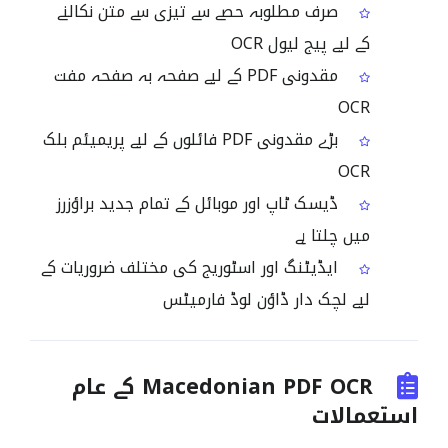
صرف مطلوبہ حصے سے تیزی سے متن نکالنے
کے لیے پیج لیول OCR
مقدونی PDF کے لیے صفحہ بہ صفحہ مفت
OCR
بڑے مقدونی PDF فائلوں کے لیے پریمیئم بلک
OCR
ڈیسک ٹاپ اور موبائل کے تمام جدید براؤزرز
میں چلتا ہے
ایڈیٹنگ اور اسٹوریج کی مختلف ضروریات کے
لیے لچک دار ڈاؤن لوڈ فارمیٹس
Macedonian PDF OCR کے عام
استعمالات