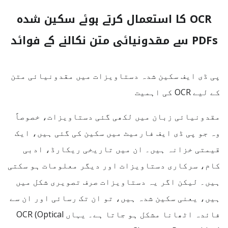
OCR کا استعمال کرتے ہوئے سکین شدہ
PDFs سے مقدونیائی متن نکالنے کے فوائد
پی ڈی ایف سکین شدہ دستاویزات میں مقدونیائی متن
کے لیے OCR کی اہمیت
مقدونیائی زبان میں لکھی گئی دستاویزات، خصوصاً
وہ جو پی ڈی ایف فارمیٹ میں سکین کی گئی ہیں، ایک
قیمتی خزانہ ہیں۔ ان میں تاریخی ریکارڈ، ادبی
کام، سرکاری دستاویزات اور دیگر معلومات ہو سکتی
ہیں۔ لیکن اگر یہ دستاویزات صرف تصویری شکل میں
ہیں، یعنی سکین شدہ ہیں، تو ان تک رسائی اور ان سے
فائدہ اٹھانا مشکل ہو جاتا ہے۔ یہاں OCR (Optical