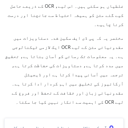
غلطیاں ہو سکتی ہیں۔ اس لیے، OCR کے ذریعے حاصل
کیے گئے متن کو ہمیشہ احتیاط سے جانچنا اور درست
کرنا چاہیے۔
مختصر یہ کہ پی ڈی ایف سکین شدہ دستاویزات میں
مقدونیائی متن کے لیے OCR ایک لازمی ٹیکنالوجی
ہے۔ یہ معلومات تک رسائی کو آسان بناتا ہے، تحقیق
میں مدد کرتا ہے، دستاویزات کی حفاظت کرتا ہے،
ترجمہ میں آسانی پیدا کرتا ہے اور ڈیجیٹل
آرکائیوز کی تخلیق میں اہم کردار ادا کرتا ہے۔
مقدونیائی زبان اور ثقافت کے تحفظ اور فروغ کے
لیے OCR کی اہمیت سے انکار نہیں کیا جا سکتا۔