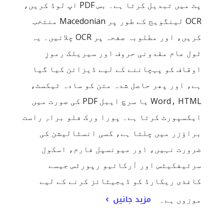
پٹ میں تبدیل کرتا ہے۔ بس PDF اپ لوڈ کریں،
OCR لینگویج کے طور پر Macedonian منتخب
کریں، اور مطلوبہ صفحہ پر OCR چلائیں۔ یہ
ٹول عام مقدونی حروف اور سیریلک رموزِ
اوقاف کو پہچاننے کے لیے ڈیزائن کیا گیا
ہے، اور پھر حاصل شدہ متن کو سادہ ٹیکسٹ،
Word، HTML یا سرچ ایبل PDF کی صورت میں
ایکسپورٹ کرتا ہے۔ پورا ورک فلو براہِ راست
براؤزر میں چلتا ہے، کسی انسٹالیشن کی
ضرورت نہیں، اور میونسپل فارم، اسکول
سرٹیفکیٹس اور آرکائیو رپورٹس جیسے
کاغذی ریکارڈ کو ڈیجیٹائز کرنے کے لیے
مزید جانیں
موزوں ہے۔