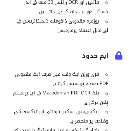
فائلیں اور OCR رزلٹس 30 منٹ کے اندر
خودکار طور پر حذف کر دیے جاتے ہیں
روزمرہ مقدونی ڈاکومنٹ ڈیجیٹائزیشن کے
لیے قابلِ اعتماد پرفارمنس
اہم حدود
فری ورژن ایک وقت میں صرف ایک مقدونی
PDF صفحہ پروسیس کرتا ہے
بلک Macedonian PDF OCR کے لیے پریمیئم
پلان درکار ہے
ایکیوریسی اسکین کوالٹی اور ٹیکسٹ کی
وضاحت پر منحصر ہے
نکالا گیا ٹیکسٹ اصل فارمیٹنگ یا امیجز کو