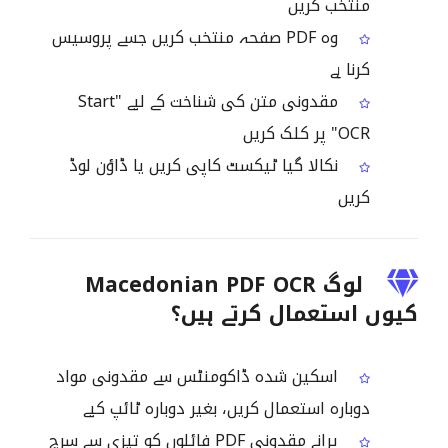
منتخب کریں
وہ PDF صفحہ منتخب کریں جسے پروسیس
کرنا ہے
مقدونی متن کی شناخت کے لیے "Start
OCR" پر کلک کریں
نکالا گیا ٹیکسٹ کاپی کریں یا ڈاؤن لوڈ
کریں
لوگ Macedonian PDF OCR
کیوں استعمال کرتے ہیں؟
اسکین شدہ ڈاکومنٹس سے مقدونی مواد
دوبارہ استعمال کریں، بغیر دوبارہ ٹائپ کیے
پرانے مقدونی PDF فائلوں کو تیزی سے سرچ