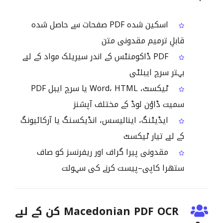
اسکین شدہ PDF صفحات سے حاصل شدہ
قابلِ ترمیم مقدونی متن
PDF ڈاکومنٹس کے اندر سیریلک مواد کے لیے
بہتر سرچ ایبلٹی
ٹیکسٹ، Word، HTML یا سرچ ایبل PDF
سمیت ڈاؤن لوڈ کے مختلف آپشنز
ایڈیٹنگ، اینالیسس، انڈیکسنگ یا آرکائیونگ
کے لیے تیار ٹیکسٹ
مقدونی پیرا گراف اور ریفرنسز کو صاف
ستھرا کاپی–پیست کرنے کی سہولت
Macedonian PDF OCR کن کے لیے