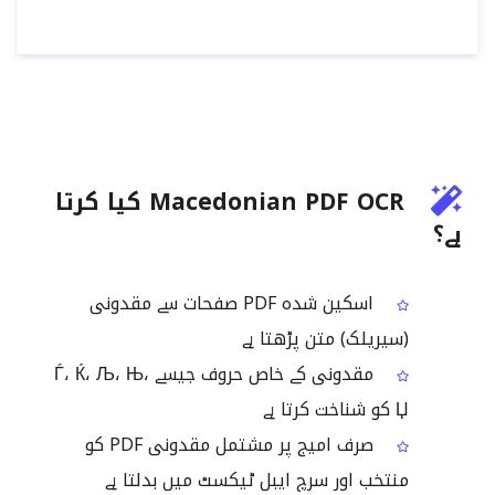
Macedonian PDF OCR کیا کرتا
ہے؟
اسکین شدہ PDF صفحات سے مقدونی
(سیریلک) متن پڑھتا ہے
مقدونی کے خاص حروف جیسے Ѓ، Ќ، Љ، Њ،
Џ کو شناخت کرتا ہے
صرف امیج پر مشتمل مقدونی PDF کو
منتخب اور سرچ ایبل ٹیکسٹ میں بدلتا ہے