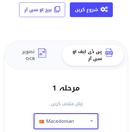
شروع کریں
بیچ او سی آر
پی ڈی ایف او
تصویر
سی آر
OCR
مرحلہ 1
زبان منتخب کریں۔
Macedonian