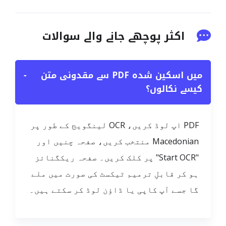
اکثر پوچھے جانے والے سوالات
میں اسکین شدہ PDF سے مقدونی متن
−
کیسے نکالوں؟
PDF اپ لوڈ کریں، OCR لینگویج کے طور پر
Macedonian منتخب کریں، صفحہ چنیں اور
"Start OCR" پر کلک کریں۔ صفحہ ریکگنائز
ہو کر قابلِ ترمیم ٹیکسٹ کی صورت میں ملے
گا جسے آپ کاپی یا ڈاؤن لوڈ کر سکتے ہیں۔