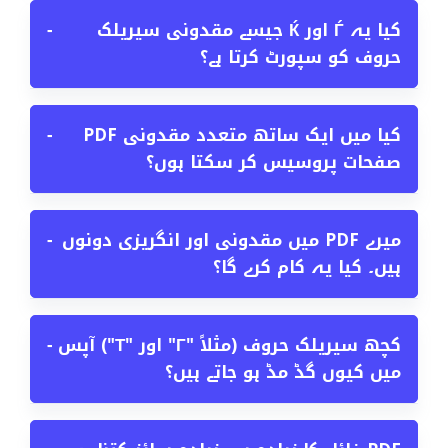
کیا یہ Ѓ اور Ќ جیسے مقدونی سیریلک
−
حروف کو سپورٹ کرتا ہے؟
کیا میں ایک ساتھ متعدد مقدونی PDF
−
صفحات پروسیس کر سکتا ہوں؟
میرے PDF میں مقدونی اور انگریزی دونوں
−
ہیں۔ کیا یہ کام کرے گا؟
کچھ سیریلک حروف (مثلاً "Г" اور "Т") آپس
−
میں کیوں گڈ مڈ ہو جاتے ہیں؟