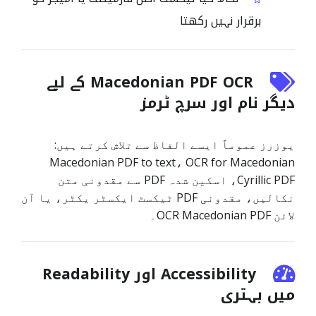
برقرار نہیں رکھتا
Macedonian PDF OCR کے لیے
دیگر نام اور سرچ ٹرمز
یوزرز عموماً ایسے الفاظ سے تلاش کرتے ہیں:
Macedonian PDF to text، OCR for Macedonian
Cyrillic PDF، اسکین شدہ PDF سے مقدونی متن
نکالیں، مقدونی PDF ٹیکسٹ ایکسٹر یکٹر، یا آن
لائن OCR Macedonian PDF۔
Accessibility اور Readability
میں بہتری