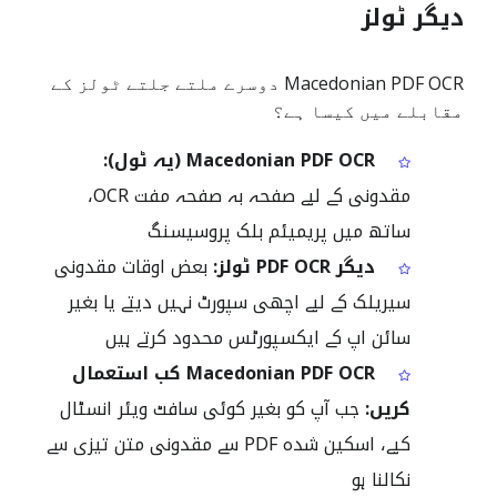
دیگر ٹولز
Macedonian PDF OCR دوسرے ملتے جلتے ٹولز کے
مقابلے میں کیسا ہے؟
Macedonian PDF OCR (یہ ٹول):
مقدونی کے لیے صفحہ بہ صفحہ مفت OCR،
ساتھ میں پریمیئم بلک پروسیسنگ
دیگر PDF OCR ٹولز:
بعض اوقات مقدونی
سیریلک کے لیے اچھی سپورٹ نہیں دیتے یا بغیر
سائن اپ کے ایکسپورٹس محدود کرتے ہیں
Macedonian PDF OCR کب استعمال
کریں:
جب آپ کو بغیر کوئی سافٹ ویئر انسٹال
کیے، اسکین شدہ PDF سے مقدونی متن تیزی سے
نکالنا ہو