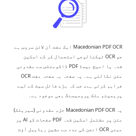
Macedonian PDF OCR ایک مفت آن لائن سروس ہے
جو OCR ٹیکنالوجی استعمال کر کے اسکین
شدہ یا امیج بیسڈ PDF ڈاکومنٹس سے مقدونی
متن نکالتی ہے۔ یہ صفحہ بہ صفحہ مفت OCR
فراہم کرتی ہے، جب کہ بڑے فائل سیٹ کے لیے
پریمیئم بلک پروسیسنگ بھی موجود ہے۔
یہ Macedonian PDF OCR حل، مقدونی (سیریلک)
متن پر مشتمل اسکین شدہ PDF صفحات کو AI پر
مبنی OCR انجن کی مدد سے مشین ریڈیبل آؤٹ