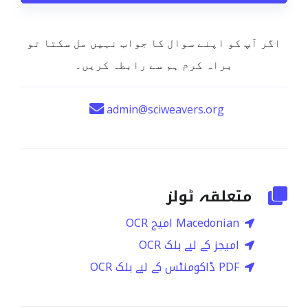
اگر آپ کو اپنے سوال کا جواب نہیں مل سکتا تو
براہ کرم ہم سے رابطہ کریں۔
admin@sciweavers.org
متعلقہ ٹولز
Macedonian امیج OCR
امیجز کے لیے بلک OCR
PDF ڈاکومنٹس کے لیے بلک OCR