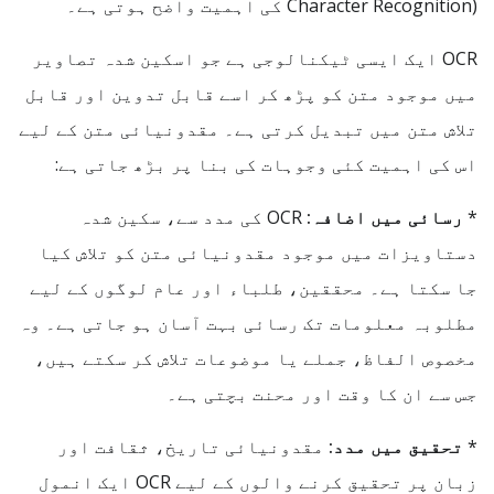
Character Recognition) کی اہمیت واضح ہوتی ہے۔
OCR ایک ایسی ٹیکنالوجی ہے جو اسکین شدہ تصاویر
میں موجود متن کو پڑھ کر اسے قابل تدوین اور قابل
تلاش متن میں تبدیل کرتی ہے۔ مقدونیائی متن کے لیے
اس کی اہمیت کئی وجوہات کی بنا پر بڑھ جاتی ہے:
*
رسائی میں اضافہ:
OCR کی مدد سے، سکین شدہ
دستاویزات میں موجود مقدونیائی متن کو تلاش کیا
جا سکتا ہے۔ محققین، طلباء اور عام لوگوں کے لیے
مطلوبہ معلومات تک رسائی بہت آسان ہو جاتی ہے۔ وہ
مخصوص الفاظ، جملے یا موضوعات تلاش کر سکتے ہیں،
جس سے ان کا وقت اور محنت بچتی ہے۔
*
تحقیق میں مدد:
مقدونیائی تاریخ، ثقافت اور
زبان پر تحقیق کرنے والوں کے لیے OCR ایک انمول