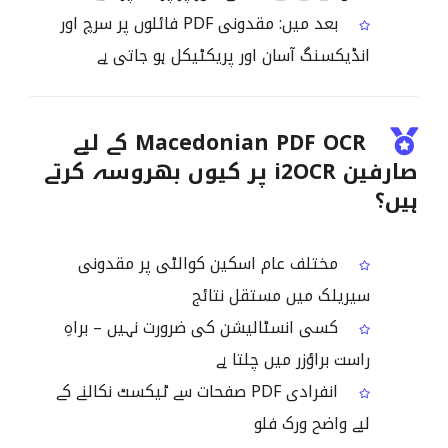
بعد میں: مقدونی PDF فائلوں پر سرچ اور
انڈیکسنگ آسان اور پریکٹیکل ہو جاتی ہے
Macedonian PDF OCR کے لیے
صارفین i2OCR پر کیوں بھروسہ کرتے
ہیں؟
مختلف عام اسکین کوالٹی پر مقدونی
سیریلک میں مستقل نتائج
کسی انسٹالیشن کی ضرورت نہیں – براہِ
راست براؤزر میں چلتا ہے
انفرادی PDF صفحات سے ٹیکسٹ نکالنے کے
لیے واضح ورک فلو