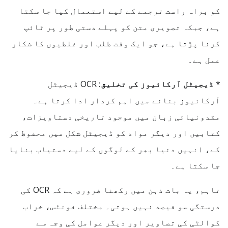
کو براہ راست ترجمے کے لیے استعمال کیا جا سکتا
ہے، جبکہ تصویری متن کو پہلے دستی طور پر ٹائپ
کرنا پڑتا ہے، جو ایک وقت طلب اور غلطیوں کا شکار
عمل ہے۔
*
ڈیجیٹل آرکائیوز کی تخلیق:
OCR ڈیجیٹل
آرکائیوز بنانے میں اہم کردار ادا کرتا ہے۔
مقدونیائی زبان میں موجود تاریخی دستاویزات،
کتابیں اور دیگر مواد کو ڈیجیٹل شکل میں محفوظ کر
کے، انہیں دنیا بھر کے لوگوں کے لیے دستیاب بنایا
جا سکتا ہے۔
تاہم، یہ بات ذہن میں رکھنا ضروری ہے کہ OCR کی
درستگی سو فیصد نہیں ہوتی۔ مختلف فونٹس، خراب
کوالٹی کی تصاویر اور دیگر عوامل کی وجہ سے