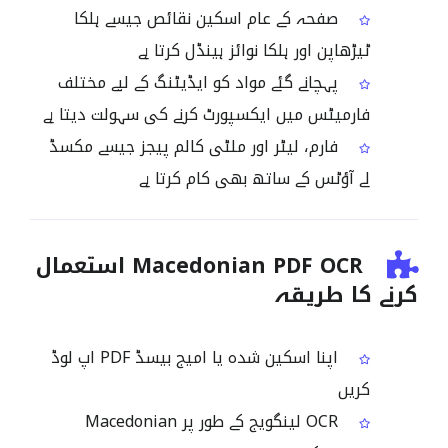
صفحہ کے عام اسکین نقائص جیسے ہلکا
ٹیڑھاپن اور ہلکا نوائز ہینڈل کرتا ہے
پہچانے گئے مواد کو ایڈیٹنگ کے لیے مختلف
فارمیٹس میں ایکسپورٹ کرنے کی سہولت دیتا ہے
فارم، لیٹر اور ملٹی کالم پیجز جیسے مکسڈ
لے آؤٹس کے ساتھ بھی کام کرتا ہے
Macedonian PDF OCR استعمال
کرنے کا طریقہ
اپنا اسکین شدہ یا امیج بیسڈ PDF اپ لوڈ
کریں
OCR لینگویج کے طور پر Macedonian