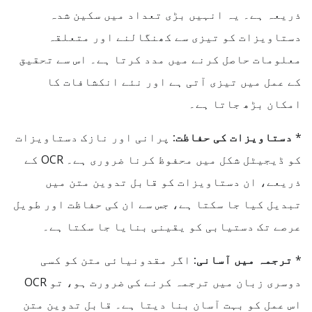
ذریعہ ہے۔ یہ انہیں بڑی تعداد میں سکین شدہ
دستاویزات کو تیزی سے کھنگالنے اور متعلقہ
معلومات حاصل کرنے میں مدد کرتا ہے۔ اس سے تحقیق
کے عمل میں تیزی آتی ہے اور نئے انکشافات کا
امکان بڑھ جاتا ہے۔
*
دستاویزات کی حفاظت:
پرانی اور نازک دستاویزات
کو ڈیجیٹل شکل میں محفوظ کرنا ضروری ہے۔ OCR کے
ذریعے، ان دستاویزات کو قابل تدوین متن میں
تبدیل کیا جا سکتا ہے، جس سے ان کی حفاظت اور طویل
عرصے تک دستیابی کو یقینی بنایا جا سکتا ہے۔
*
ترجمہ میں آسانی:
اگر مقدونیائی متن کو کسی
دوسری زبان میں ترجمہ کرنے کی ضرورت ہو، تو OCR
اس عمل کو بہت آسان بنا دیتا ہے۔ قابل تدوین متن