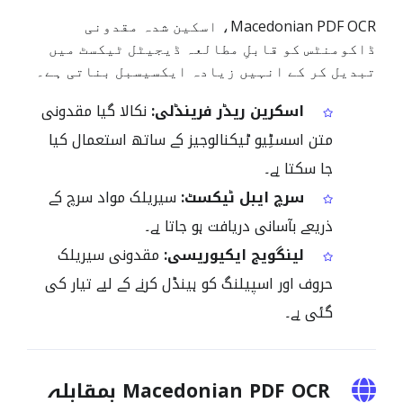
Macedonian PDF OCR، اسکین شدہ مقدونی
ڈاکومنٹس کو قابلِ مطالعہ ڈیجیٹل ٹیکسٹ میں
تبدیل کر کے انہیں زیادہ ایکسیسبل بناتی ہے۔
اسکرین ریڈر فرینڈلی:
نکالا گیا مقدونی
متن اسسٹِیو ٹیکنالوجیز کے ساتھ استعمال کیا
جا سکتا ہے۔
سرچ ایبل ٹیکسٹ:
سیریلک مواد سرچ کے
ذریعے بآسانی دریافت ہو جاتا ہے۔
لینگویج ایکیوریسی:
مقدونی سیریلک
حروف اور اسپیلنگ کو ہینڈل کرنے کے لیے تیار کی
گئی ہے۔
Macedonian PDF OCR بمقابلہ