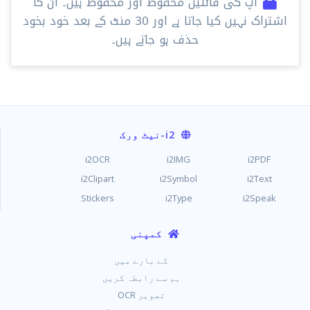
آپ کی فائلیں محفوظ اور محفوظ ہیں۔ ان کا
اشتراک نہیں کیا جاتا ہے اور 30 ​​منٹ کے بعد خود بخود
حذف ہو جاتے ہیں۔
i2
-نیٹ ورک
i2OCR
i2IMG
i2PDF
i2Clipart
i2Symbol
i2Text
Stickers
i2Type
i2Speak
کمپنی
کے بارے میں
ہم سے رابطہ کریں
تصویر OCR