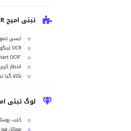
تبتی امیج OCR کو کیسے استعمال کریں؟
ایسی تصویر اپ لوڈ
OCR لینگویج کے طور پر Tibetan منتخب کریں
"Start OCR" پر کلک کریں تاکہ تصویر سے تبتی متن نکالا جا سکے
انتظار کریں جب تک AI بیسڈ OCR ان
نکالا گیا ت
لوگ تبتی امیج OCR کیوں استعمال ک
کتب، پوسٹرز
موبائل فون 