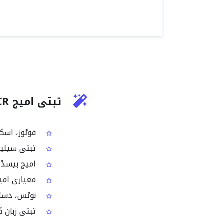
تبتی امیج OCR کیا کرتا ہے؟
فوٹوز، اسکر
تبتی سیلیبل اسٹرکچر، stacked حروف او
امیج بیسڈ ت
معیاری امیج فارمیٹس (F، BMP، GIF، WEBP
نوٹس، دستاوی
تبتی زبان ک