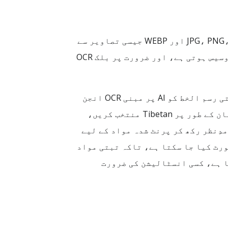
تبتی امیج OCR ایک مفت آن لائن ٹول ہے جو او سی آر (OCR) ٹیکنالوجی کے ذریعے JPG، PNG، TIFF، BMP، GIF اور WEBP جیسی تصاویر سے
تبتی متن نکالتا ہے۔ یہ Tibetan زبان کے OCR کو سپورٹ کرتا ہے، ہر رَن میں ایک تصویر مفت پروسیس ہوتی ہے، اور ضرورت پر بلک OCR
ہمارا تبتی امیج OCR حل اسکین کی گئی تصاویر، اسکرین شاٹس اور کیمرا فوٹوز میں موجود تبتی رسم الخط کو AI پر مبنی OCR انجن
کے ذریعے قابلِ تلاش، قابلِ تدوین متن میں تبدیل کرتا ہے۔ بس تصویر اپ لوڈ کریں، پہچان کی زبان کے طور پر Tibetan منتخب کریں،
اور stacked consonants جیسی عام ساختوں کو مدِنظر رکھ کر پرنٹ شدہ مواد کے لیے
Word، HT یا searchable PDF کی صورت میں ایکسپورٹ کیا جا سکتا ہے، تاکہ تبتی مواد
ا ہے، کسی انسٹالیشن کی ضرورت