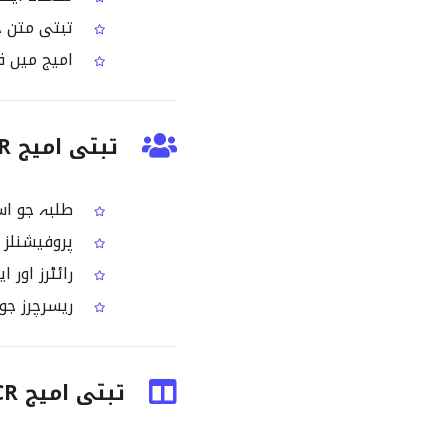
تبتی متن جو 
امیج میں قی
تبتی امیج OCR کن لوگوں کے لیے مفید ہے؟
طلبہ جو اسٹ
پروفیشنلز جو
رائٹرز اور 
ریسرچرز جو 
تبتی امیج OCR سے پہلے اور بعد کا فرق