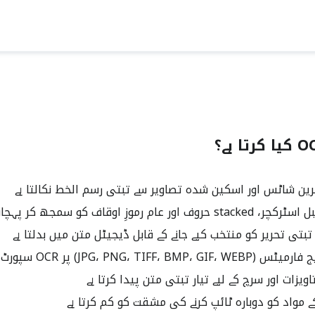
ین شاٹس اور اسکین شدہ تصاویر سے تبتی رسم الخط نکالتا ہے
ر عام رموزِ اوقاف کو سمجھ کر پہچانتا ہے
بتی تحریر کو منتخب کیے جانے کے قابل ڈیجیٹل متن میں بدلتا ہے
JPG، PNG، TIF) پر OCR سپورٹ فراہم کرتا ہے
زات اور سرچ کے لیے تیار تبتی متن پیدا کرتا ہے
ے مواد کو دوبارہ ٹائپ کرنے کی مشقت کو کم کرتا ہے