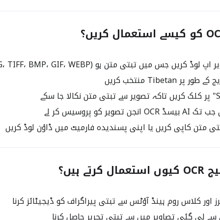
 کریں جس میں تبتی متن ہو (JPG، PNG، TIFF، BMP، GIF، WEBP)
جن تصویر کو پروسیس کر لے
بتی متن کاپی کریں یا اپنی پسندیدہ فارمیٹ میں ڈاؤن لوڈ کریں
رتے ہیں؟
 اور کلاس روم ہینڈ آؤٹس سے تبتی پیراگراف کو ڈیجیٹائز کرنا
سے لی گئی تصاویر میں سے تبتی تحریر حاصل کرنا