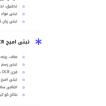
تحقیق، تحری
تبتی مواد کو searchable بنا کر تیز رفتاری سے تل
تبتی زبان ک
تبتی امیج OCR کی نمایاں خصوصیات
صاف، پرنٹ 
تبتی رسم الخ
فری OCR جس میں ہر رَن میں ایک امیج پروسیس ہوتی ہے
تبتی امیج کلیک
اضافی سافٹ و
نتائج کو ٹیکسٹ، Word، HTML یا searchable PDF