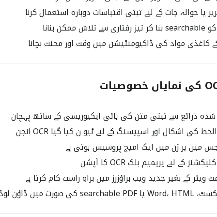
ر یا حوالہ جات کے لیے تبتی اقتباسات دوبارہ استعمال کرنا
اش ممکن بنانا
ے کاغذی مواد کی ڈاکیومنٹیشن میں وقت اور محنت بچانا
شدہ ذرائع سے تبتی متن کی ہائی ایکیوریسی کے ساتھ پہچان
ط کی اشکال اور اسپیسنگ کے لیے ٹیو ن کیا گیا OCR انجن
شنز کے لیے پریمیم بلک OCR کا آپشن
یئر کے بغیر جدید ویب براؤزرز میں براہِ راست کام کرتا ہے
 کی صورت میں ڈاؤن لوڈ کریں