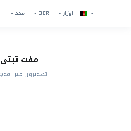
اوزار
OCR
مدد
مفت تبتی امیج OCR ٹول – تصاویر س
تصویروں میں موجود