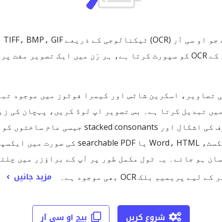
اور کنورژن چلائیں۔ یہ سروس تبتی حروف کی اشکال 
ڈیزائن کی گئی ہے۔ آؤٹ پٹ کو سادہ ٹیکسٹ، ML
ن ہو جائے۔ یہ ٹول مکمل طور پر آپ کے براؤزر میں چلت
مزید جانیں
میم بلک OCR بھی موجود ہے۔
شروع کریں
بیچ او سی آر