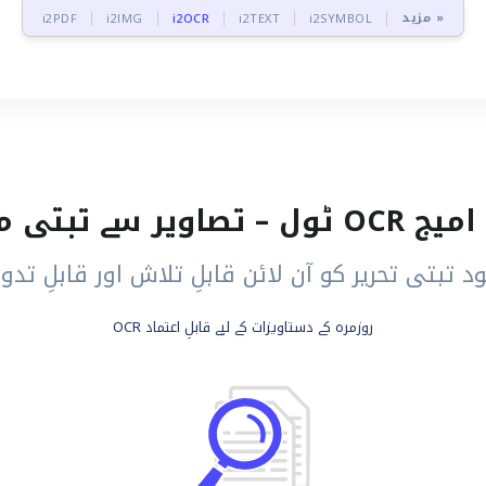
مزید »
i2PDF
i2IMG
i2OCR
i2TEXT
i2SYMBOL
ے تبتی متن نکالیں
 تبتی تحریر کو آن لائن قابلِ تلاش اور قابلِ تدو
روزمرہ کے دستاویزات کے لیے قابلِ اعتماد OCR