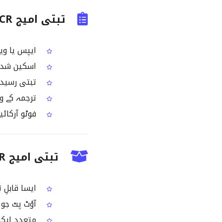
تبتی امیج OCR کے عام استعمالات
ایپس یا وی
اسکین شدہ ت
تبتی رسیدوں،
ترجمہ کے ورک
فوٹو آرکائیوز سے searchable 
تبتی امیج OCR کے بعد آپ کو کیا ملتا ہے؟
ایسا قابلِ
آؤٹ پٹ جو ا
متعدد ایکسپورٹ آپشنز: TML