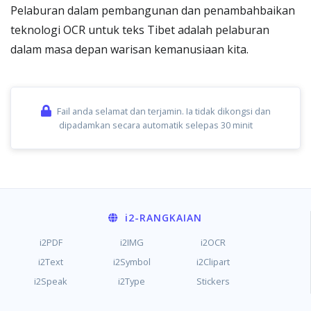
Pelaburan dalam pembangunan dan penambahbaikan
teknologi OCR untuk teks Tibet adalah pelaburan
dalam masa depan warisan kemanusiaan kita.
Fail anda selamat dan terjamin. Ia tidak dikongsi dan
dipadamkan secara automatik selepas 30 minit
i2
-RANGKAIAN
i2PDF
i2IMG
i2OCR
i2Text
i2Symbol
i2Clipart
i2Speak
i2Type
Stickers