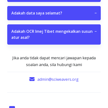
Adakah data saya selamat?
−
Adakah OCR Imej Tibet mengekalkan susun
−
atur asal?
Jika anda tidak dapat mencari jawapan kepada
soalan anda, sila hubungi kami
admin@sciweavers.org