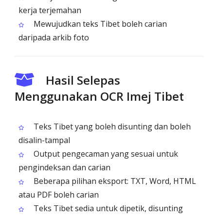
kerja terjemahan
Mewujudkan teks Tibet boleh carian
daripada arkib foto
Hasil Selepas
Menggunakan OCR Imej Tibet
Teks Tibet yang boleh disunting dan boleh
disalin-tampal
Output pengecaman yang sesuai untuk
pengindeksan dan carian
Beberapa pilihan eksport: TXT, Word, HTML
atau PDF boleh carian
Teks Tibet sedia untuk dipetik, disunting