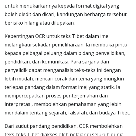
untuk menukarkannya kepada format digital yang
boleh diedit dan dicari, kandungan berharga tersebut
berisiko hilang atau dilupakan.
Kepentingan OCR untuk teks Tibet dalam imej
melangkaui sekadar pemeliharaan. Ia membuka pintu
kepada pelbagai peluang dalam bidang penyelidikan,
pendidikan, dan komunikasi. Para sarjana dan
penyelidik dapat menganalisis teks-teks ini dengan
lebih mudah, mencari corak dan tema yang mungkin
terlepas pandang dalam format imej yang statik. Ia
mempercepatkan proses penterjemahan dan
interpretasi, membolehkan pemahaman yang lebih
mendalam tentang sejarah, falsafah, dan budaya Tibet.
Dari sudut pandang pendidikan, OCR membolehkan
teks-teks Tibet diakses oleh pelajar di seluruh dunia.