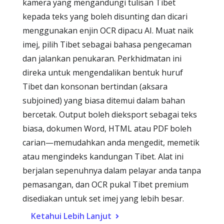
kamera yang mengandungi tulisan Tibet
kepada teks yang boleh disunting dan dicari
menggunakan enjin OCR dipacu AI. Muat naik
imej, pilih Tibet sebagai bahasa pengecaman
dan jalankan penukaran. Perkhidmatan ini
direka untuk mengendalikan bentuk huruf
Tibet dan konsonan bertindan (aksara
subjoined) yang biasa ditemui dalam bahan
bercetak. Output boleh dieksport sebagai teks
biasa, dokumen Word, HTML atau PDF boleh
carian—memudahkan anda mengedit, memetik
atau mengindeks kandungan Tibet. Alat ini
berjalan sepenuhnya dalam pelayar anda tanpa
pemasangan, dan OCR pukal Tibet premium
disediakan untuk set imej yang lebih besar.
Ketahui Lebih Lanjut