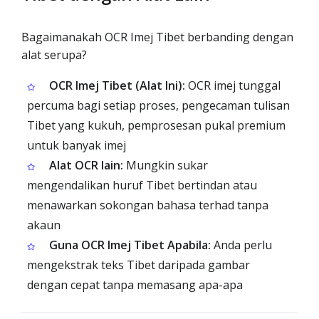
Bagaimanakah OCR Imej Tibet berbanding dengan
alat serupa?
OCR Imej Tibet (Alat Ini):
OCR imej tunggal
percuma bagi setiap proses, pengecaman tulisan
Tibet yang kukuh, pemprosesan pukal premium
untuk banyak imej
Alat OCR lain:
Mungkin sukar
mengendalikan huruf Tibet bertindan atau
menawarkan sokongan bahasa terhad tanpa
akaun
Guna OCR Imej Tibet Apabila:
Anda perlu
mengekstrak teks Tibet daripada gambar
dengan cepat tanpa memasang apa-apa