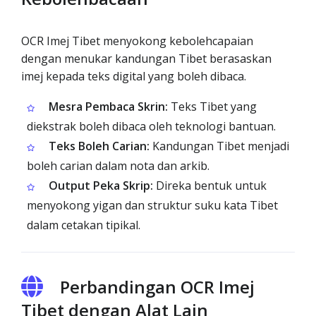
OCR Imej Tibet menyokong kebolehcapaian
dengan menukar kandungan Tibet berasaskan
imej kepada teks digital yang boleh dibaca.
Mesra Pembaca Skrin:
Teks Tibet yang
diekstrak boleh dibaca oleh teknologi bantuan.
Teks Boleh Carian:
Kandungan Tibet menjadi
boleh carian dalam nota dan arkib.
Output Peka Skrip:
Direka bentuk untuk
menyokong yigan dan struktur suku kata Tibet
dalam cetakan tipikal.
Perbandingan OCR Imej
Tibet dengan Alat Lain