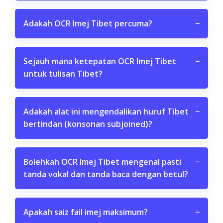
Adakah OCR Imej Tibet percuma?
−
Sejauh mana ketepatan OCR Imej Tibet
−
untuk tulisan Tibet?
Adakah alat ini mengendalikan huruf Tibet
−
bertindan (konsonan subjoined)?
Bolehkah OCR Imej Tibet mengenal pasti
−
tanda vokal dan tanda baca dengan betul?
Apakah saiz fail imej maksimum?
−