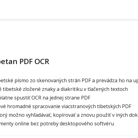
ibetan PDF OCR
etské písmo zo skenovaných strán PDF a prevádza ho na upr
tibetské zložené znaky a diakritiku v tlačených textoch
atne spustiť OCR na jednej strane PDF
é hromadné spracovanie viacstranových tibetských PDF
torý možno vyhľadávať, kopírovať a znovu použiť v iných d
enty online bez potreby desktopového softvéru