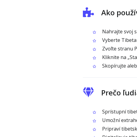
Ako použí
Nahrajte svoj 
Vyberte Tibeta
Zvoľte stranu 
Kliknite na „St
Skopírujte aleb
Prečo ľud
Sprístupní tibe
Umožní extrahov
Pripraví tibets