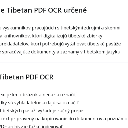
je Tibetan PDF OCR určené
 výskumníkov pracujúcich s tibetskými zdrojmi a skenmi
 knihovníkov, ktorí digitalizujú tibetské zbierky
prekladateľov, ktorí potrebujú vyťahovať tibetské pasáže
e spracúvajúce dokumenty a záznamy v tibetskom jazyku
 Tibetan PDF OCR
ext je len obrázok a nedá sa označiť
adky sú vyhľadateľné a dajú sa označiť
 tibetských pasáží vyžaduje ručný prepis
í text pripravený na kopírovanie do dokumentov a poznámo
PDF archívy je ťažké indexovať