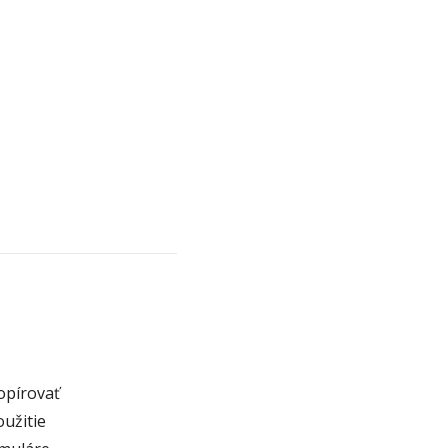
opírovať
užitie