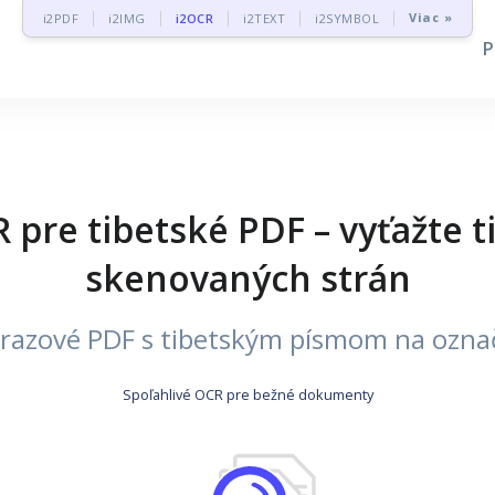
Viac »
i2PDF
i2IMG
i2OCR
i2TEXT
i2SYMBOL
pre tibetské PDF – vyťažte t
skenovaných strán
azové PDF s tibetským písmom na označi
Spoľahlivé OCR pre bežné dokumenty