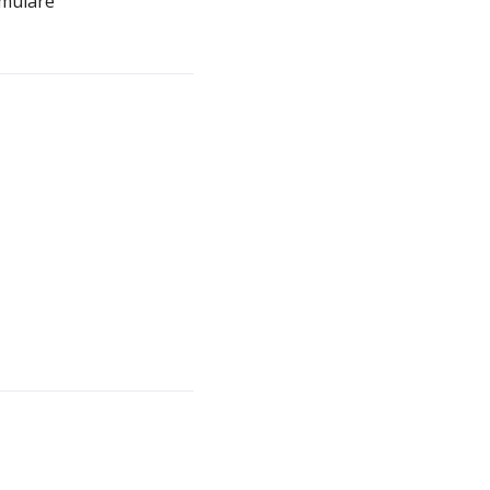
rmuláre