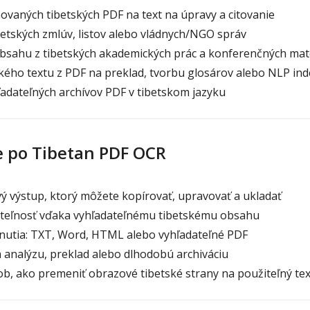
vaných tibetských PDF na text na úpravy a citovanie
ibetských zmlúv, listov alebo vládnych/NGO správ
bsahu z tibetských akademických prác a konferenčných mat
kého textu z PDF na preklad, tvorbu glosárov alebo NLP in
adateľných archívov PDF v tibetskom jazyku
e po Tibetan PDF OCR
ý výstup, ktorý môžete kopírovať, upravovať a ukladať
teľnosť vďaka vyhľadateľnému tibetskému obsahu
nutia: TXT, Word, HTML alebo vyhľadateľné PDF
analýzu, preklad alebo dlhodobú archiváciu
b, ako premeniť obrazové tibetské strany na použiteľný tex