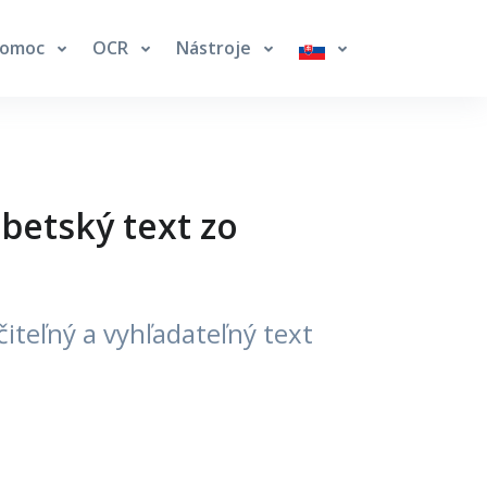
Pomoc
OCR
Nástroje
ibetský text zo
teľný a vyhľadateľný text