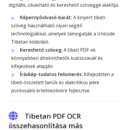
digitális, olvasható és kereshető szöveggé alakítja.
Képernyőolvasó-barát:
A kinyert tibeti
szöveg használható olyan segítő
technológiákkal, amelyek támogatják a Unicode
Tibetan kódolást.
Kereshető szöveg:
A tibeti PDF-ek
könnyebben áttekinthetők kulcsszavak és
kifejezések alapján.
Íráskép-tudatos felismerés:
Kifejezetten a
tibeti összetett betűk és diakritikus jelek
pontosabb értelmezésére fejlesztve.
Tibetan PDF OCR
összehasonlítása más