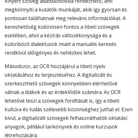
kinyert szöveg adatbázisokba rendezhető, ami
megkönnyíti a kutatók munkáját, akik így gyorsan és
pontosan találhatnak meg releváns információkat. A
kereshetőség különösen fontos a tibeti szövegek
esetében, ahol a kézírás változékonysága és a
különböző dialektusok miatt a manuális keresés
rendkívül időigényes és nehézkes lehet.
Másodszor, az OCR hozzájárul a tibeti nyelv
oktatásához és terjesztéséhez. A digitalizált és
szerkeszthető szövegek könnyebben elérhetővé
válnak a diákok és az érdeklődők számára. Az OCR
lehetővé teszi a szövegek fordítását is, így a tibeti
kultúra és tudás szélesebb közönséghez juthat el. Ezen
kívül, a digitalizált szövegek felhasználhatók oktatási
anyagok, például tankönyvek és online kurzusok
létrehozására.