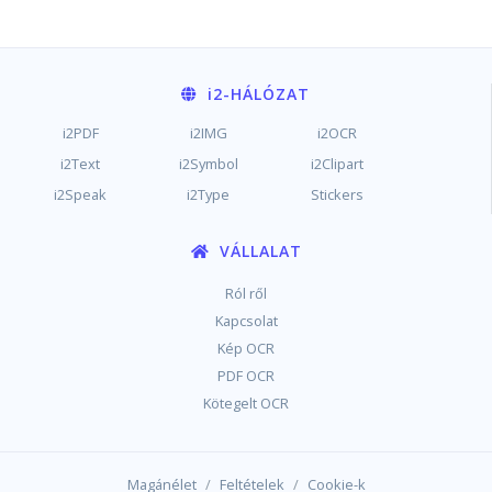
i2
-HÁLÓZAT
i2PDF
i2IMG
i2OCR
i2Text
i2Symbol
i2Clipart
i2Speak
i2Type
Stickers
VÁLLALAT
Ról ről
Kapcsolat
Kép OCR
PDF OCR
Kötegelt OCR
/
/
Magánélet
Feltételek
Cookie-k