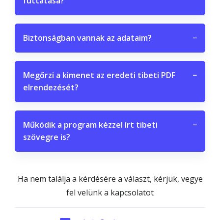
futtatása?
Biztonságban vannak az adataim?
−
Megőrzi a kimenet az eredeti tibeti PDF
−
elrendezését?
Működik a program kézzel írt tibeti
−
szövegre is?
Ha nem találja a kérdésére a választ, kérjük, vegye
fel velünk a kapcsolatot