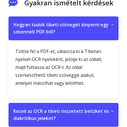
Gyakran ismételt kérdések
Hogyan tudok tibeti szöveget kinyerni egy
−
szkennelt PDF-ből?
Töltse fel a PDF-et, válassza ki a Tibetan
nyelvet OCR nyelvként, jelölje ki az oldalt,
majd futtassa az OCR-t. Az oldal
szerkeszthető tibeti szöveggé alakul,
amelyet másolhat vagy letölthet.
Kezeli az OCR a tibeti összetett betűket és
−
diakritikus jeleket?