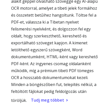
alakít géppel olvasható szöveggé egy AI-alapú
OCR motorral, amelyet a tibeti jelek formáihoz
és összetett betűihez hangoltunk. Töltse fel a
PDF-et, válassza ki a Tibetan nyelvet
felismerési nyelvként, és dolgozzon fel egy
oldalt, hogy szerkeszthető, kereshető és
exportálható szöveget kapjon. A kimenet
letölthető egyszerű szövegként, Word
dokumentumként, HTML-ként vagy kereshető
PDF-ként. Az ingyenes csomag oldalanként
működik, míg a prémium tibeti PDF tömeges
OCR a hosszabb dokumentumokat kezeli.
Minden a böngészőben fut, telepítés nélkül, a
feltöltött fájlokat pedig feldolgozás után
Tudj meg többet
töröljük.