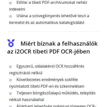
Előtte: a tibeti PDF-archívumokat nehéz
indexelni
Utána: a szövegkinyerés lehetővé teszi a
keresést és az automatikus katalogizálást
Miért bíznak a felhasználók
az i2OCR tibeti PDF OCR-jében
Egyszerű, oldalakénti OCR hozzáférés
regisztráció nélkül
Következetes eredmények sokféle
nyomtatott tibeti PDF-en és szkennelésen
Teljesen böngészőalapú működés, telepítés
nélküli használattal
Átlátható lehetőség prémium tömeges OCR-