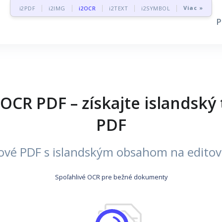
Viac »
i2PDF
i2IMG
i2OCR
i2TEXT
i2SYMBOL
 OCR PDF – získajte islandský
PDF
vé PDF s islandským obsahom na editova
Spoľahlivé OCR pre bežné dokumenty