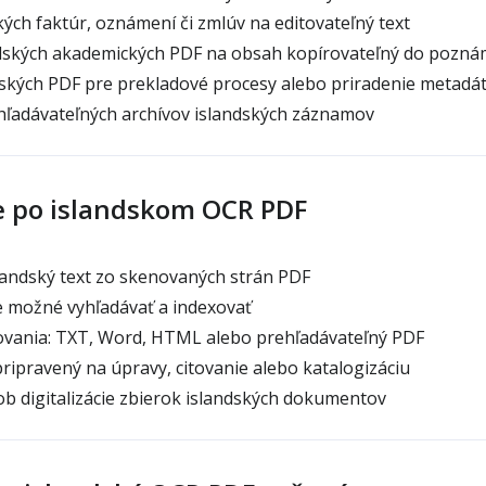
ých faktúr, oznámení či zmlúv na editovateľný text
ských akademických PDF na obsah kopírovateľný do pozn
ských PDF pre prekladové procesy alebo priradenie metadá
ľadávateľných archívov islandských záznamov
e po islandskom OCR PDF
landský text zo skenovaných strán PDF
e možné vyhľadávať a indexovať
vania: TXT, Word, HTML alebo prehľadávateľný PDF
pripravený na úpravy, citovanie alebo katalogizáciu
b digitalizácie zbierok islandských dokumentov