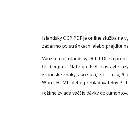
Islandský OCR PDF je online služba na v
zadarmo po stránkach, alebo prejdite 
Využite náš islandský OCR PDF na preme
OCR enginu. Nahrajte PDF, nastavte jaz
islandské znaky, ako sú á, é, í, ó, ú, ý
Word, HTML alebo prehľadávateľný PDF.
režime zvláda väčšie dávky dokumentov. 