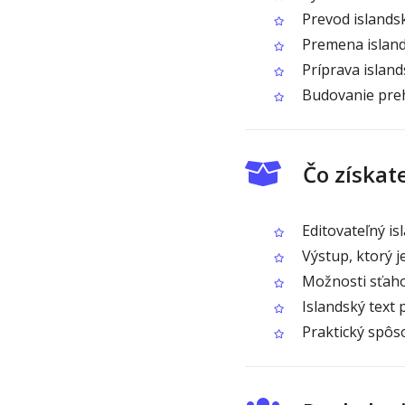
Prevod islandsk
Premena island
Príprava island
Budovanie preh
Čo získat
Editovateľný is
Výstup, ktorý j
Možnosti sťaho
Islandský text 
Praktický spôso