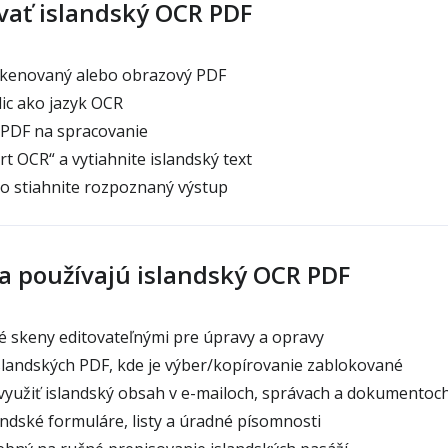
vať islandský OCR PDF
skenovaný alebo obrazový PDF
ic ako jazyk OCR
 PDF na spracovanie
rt OCR“ a vytiahnite islandský text
o stiahnite rozpoznaný výstup
ia používajú islandský OCR PDF
é skeny editovateľnými pre úpravy a opravy
slandských PDF, kde je výber/kopírovanie zablokované
yužiť islandský obsah v e-mailoch, správach a dokumentoc
landské formuláre, listy a úradné písomnosti