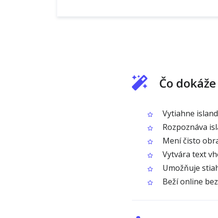
Čo dokáže
Vytiahne islan
Rozpoznáva isla
Mení čisto obra
Vytvára text vh
Umožňuje stiah
Beží online bez