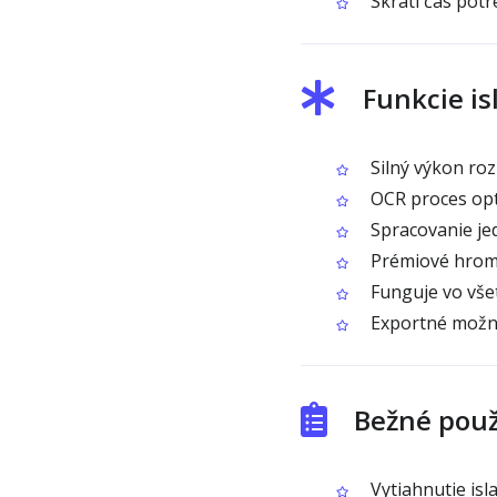
Skráti čas potr
Funkcie i
Silný výkon roz
OCR proces opt
Spracovanie jed
Prémiové hroma
Funguje vo vše
Exportné možnos
Bežné použ
Vytiahnutie isl