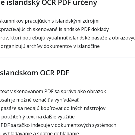
je islandský OCR PDF určený
kumníkov pracujúcich s islandskými zdrojmi
spracúvajúcich skenované islandské PDF doklady
rov, ktorí potrebujú vytiahnuť islandské pasáže z obrazový
 organizujú archívy dokumentov v islandčine
 islandskom OCR PDF
ý text v skenovanom PDF sa správa ako obrázok
bsah je možné označiť a vyhľadávať
 pasáže sa nedajú kopírovať do iných nástrojov
použiteľný text na ďalšie využitie
é PDF sa ťažko indexuje v dokumentových systémoch
 vyhľadávanie a spätné dohľadanie