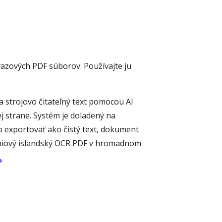
razových PDF súborov. Používajte ju
 strojovo čitateľný text pomocou AI
j strane. Systém je doladený na
ho exportovať ako čistý text, dokument
émiový islandský OCR PDF v hromadnom