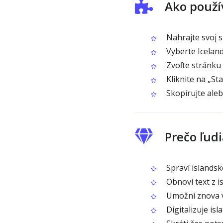
Ako použí
Nahrajte svoj 
Vyberte Iceland
Zvoľte stránku
Kliknite na „Sta
Skopírujte aleb
Prečo ľud
Spraví islandsk
Obnoví text z i
Umožní znova v
Digitalizuje is