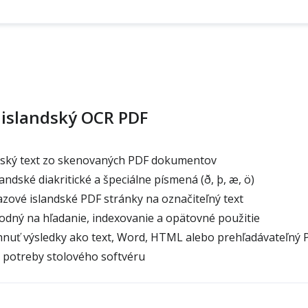
 islandský OCR PDF
dský text zo skenovaných PDF dokumentov
ndské diakritické a špeciálne písmená (ð, þ, æ, ö)
zové islandské PDF stránky na označiteľný text
odný na hľadanie, indexovanie a opätovné použitie
nuť výsledky ako text, Word, HTML alebo prehľadávateľný 
 potreby stolového softvéru