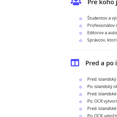
Pre koho 
Študentov a výs
Profesionálov 
Editorov a auto
Správcov, ktorí
Pred a po
Pred: islandsk
Po: islandský o
Pred: islandské
Po: OCR vytvorí 
Pred: islandsk
Po: OCR umožní