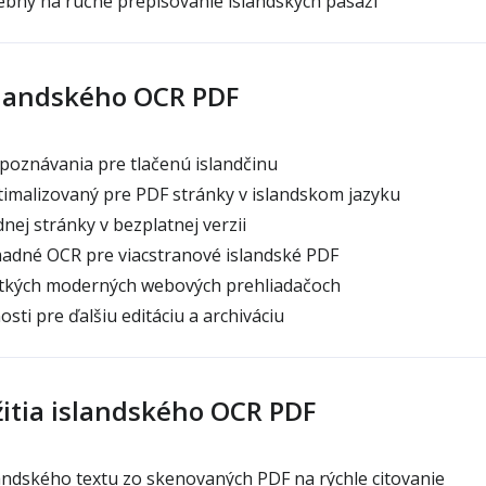
ebný na ručné prepisovanie islandských pasáží
slandského OCR PDF
poznávania pre tlačenú islandčinu
imalizovaný pre PDF stránky v islandskom jazyku
nej stránky v bezplatnej verzii
dné OCR pre viacstranové islandské PDF
tkých moderných webových prehliadačoch
ti pre ďalšiu editáciu a archiváciu
itia islandského OCR PDF
andského textu zo skenovaných PDF na rýchle citovanie