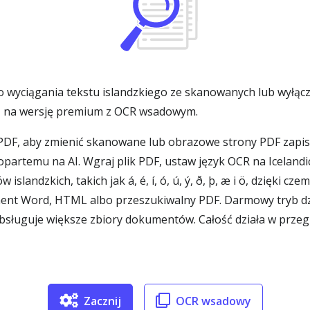
do wyciągania tekstu islandzkiego ze skanowanych lub wyłąc
dź na wersję premium z OCR wsadowym.
 PDF, aby zmienić skanowane lub obrazowe strony PDF zap
 opartemu na AI. Wgraj plik PDF, ustaw język OCR na Icelan
 islandzkich, takich jak á, é, í, ó, ú, ý, ð, þ, æ i ö, dzięki 
ment Word, HTML albo przeszukiwalny PDF. Darmowy tryb dzi
ługuje większe zbiory dokumentów. Całość działa w przegląd
Zacznij
OCR wsadowy