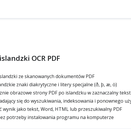
 islandzki OCR PDF
islandzki ze skanowanych dokumentów PDF
dzkie znaki diakrytyczne i litery specjalne (ð, þ, æ, ö)
znie obrazowe strony PDF po islandzku w zaznaczalny tekst
adający się do wyszukiwania, indeksowania i ponownego uży
 wynik jako tekst, Word, HTML lub przeszukiwalny PDF
 bez potrzeby instalowania programu na komputerze