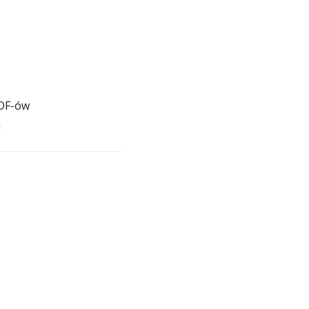
PDF-ów
m