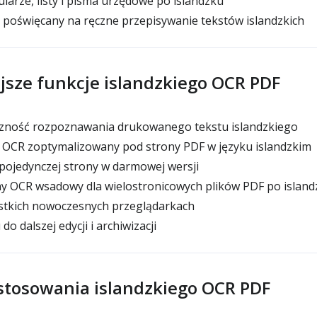
larze, listy i pisma urzędowe po islandzku
 poświęcany na ręczne przepisywanie tekstów islandzkich
jsze funkcje islandzkiego OCR PDF
ność rozpoznawania drukowanego tekstu islandzkiego
 OCR zoptymalizowany pod strony PDF w języku islandzkim
pojedynczej strony w darmowej wersji
y OCR wsadowy dla wielostronicowych plików PDF po island
stkich nowoczesnych przeglądarkach
o dalszej edycji i archiwizacji
tosowania islandzkiego OCR PDF