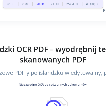
Więcej »
i2PDF
i2IMG
i2OCR
i2TEXT
i2SYMBOL
P
zki OCR PDF – wyodrębnij tek
skanowanych PDF
zowe PDF-y po islandzku w edytowalny, p
Niezawodne OCR do codziennych dokumentów.