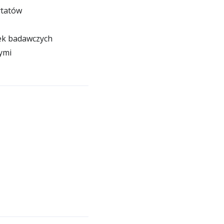
ytatów
tek badawczych
ymi