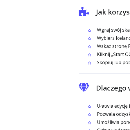
Jak korzy
Wgraj swój ska
Wybierz Iceland
Wskaż stronę P
Kliknij „Start O
Skopiuj lub po
Dlaczego 
Ułatwia edycję
Pozwala odzyska
Umożliwia ponow