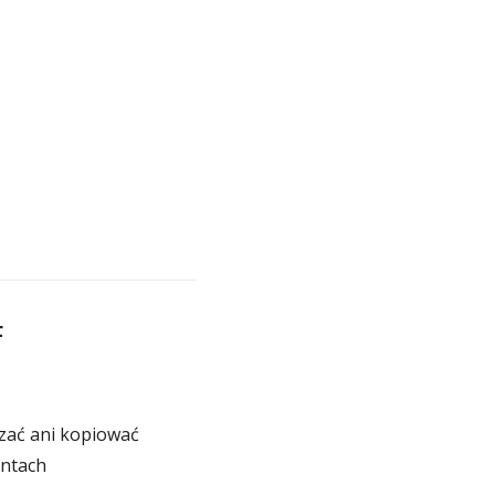
F
czać ani kopiować
entach