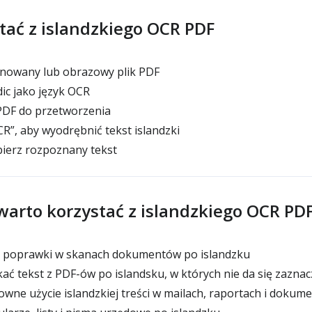
stać z islandzkiego OCR PDF
nowany lub obrazowy plik PDF
ic jako język OCR
DF do przetworzenia
CR”, aby wyodrębnić tekst islandzki
bierz rozpoznany tekst
warto korzystać z islandzkiego OCR PD
 i poprawki w skanach dokumentów po islandzku
ć tekst z PDF-ów po islandsku, w których nie da się zazna
ne użycie islandzkiej treści w mailach, raportach i dokum