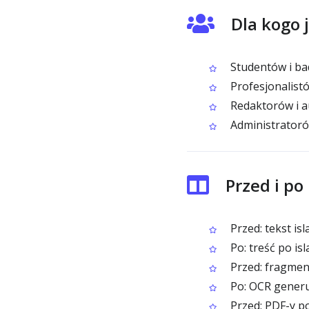
Dla kogo 
Studentów i bad
Profesjonalist
Redaktorów i a
Administratoró
Przed i po
Przed: tekst is
Po: treść po is
Przed: fragment
Po: OCR generu
Przed: PDF-y p