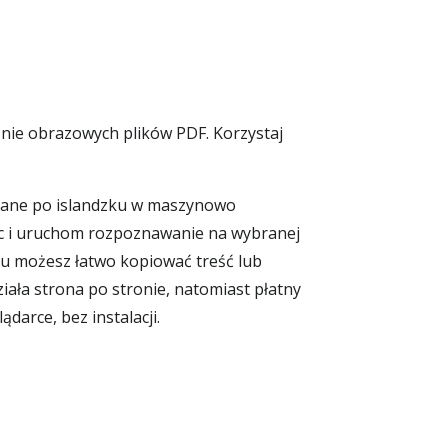
znie obrazowych plików PDF. Korzystaj
isane po islandzku w maszynowo
dic i uruchom rozpoznawanie na wybranej
czemu możesz łatwo kopiować treść lub
ała strona po stronie, natomiast płatny
arce, bez instalacji.