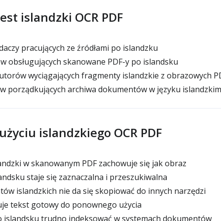
jest islandzki OCR PDF
aczy pracujących ze źródłami po islandzku
ów obsługujących skanowane PDF-y po islandsku
utorów wyciągających fragmenty islandzkie z obrazowych 
w porządkujących archiwa dokumentów w języku islandzki
 użyciu islandzkiego OCR PDF
landzki w skanowanym PDF zachowuje się jak obraz
landsku staje się zaznaczalna i przeszukiwalna
ów islandzkich nie da się skopiować do innych narzędzi
je tekst gotowy do ponownego użycia
o islandsku trudno indeksować w systemach dokumentów