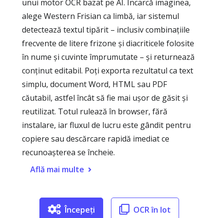
unui motor OCR bazat pe AI. Încarcă imaginea,
alege Western Frisian ca limbă, iar sistemul
detectează textul tipărit – inclusiv combinațiile
frecvente de litere frizone și diacriticele folosite
în nume și cuvinte împrumutate – și returnează
conținut editabil. Poți exporta rezultatul ca text
simplu, document Word, HTML sau PDF
căutabil, astfel încât să fie mai ușor de găsit și
reutilizat. Totul rulează în browser, fără
instalare, iar fluxul de lucru este gândit pentru
copiere sau descărcare rapidă imediat ce
recunoașterea se încheie.
Află mai multe
Începeți
OCR în lot