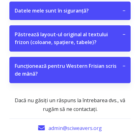
Datele mele sunt în siguranță?
−
Păstrează layout-ul original al textului
−
frizon (coloane, spațiere, tabele)?
Funcționează pentru Western Frisian scris
−
de mână?
Dacă nu găsiți un răspuns la întrebarea dvs., vă
rugăm să ne contactați.
admin@sciweavers.org