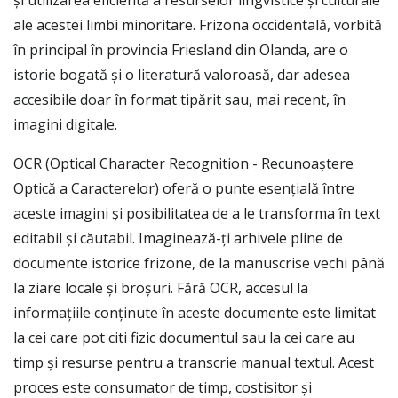
și utilizarea eficientă a resurselor lingvistice și culturale
ale acestei limbi minoritare. Frizona occidentală, vorbită
în principal în provincia Friesland din Olanda, are o
istorie bogată și o literatură valoroasă, dar adesea
accesibile doar în format tipărit sau, mai recent, în
imagini digitale.
OCR (Optical Character Recognition - Recunoaștere
Optică a Caracterelor) oferă o punte esențială între
aceste imagini și posibilitatea de a le transforma în text
editabil și căutabil. Imaginează-ți arhivele pline de
documente istorice frizone, de la manuscrise vechi până
la ziare locale și broșuri. Fără OCR, accesul la
informațiile conținute în aceste documente este limitat
la cei care pot citi fizic documentul sau la cei care au
timp și resurse pentru a transcrie manual textul. Acest
proces este consumator de timp, costisitor și