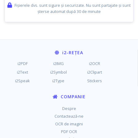
Fișierele dvs. sunt sigure și securizate. Nu sunt partajate și sunt
șterse automat după 30 de minute
i2
-REȚEA
i2PDF
i2IMG
i2OCR
i2Text
i2Symbol
i2Clipart
i2Speak
i2Type
Stickers
COMPANIE
Despre
Contactează-ne
OCR de imagini
PDF OCR