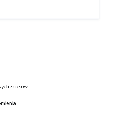
owych znaków
omienia