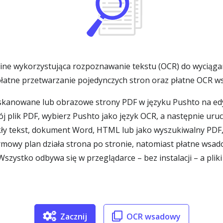
ne wykorzystująca rozpoznawanie tekstu (OCR) do wyciąga
łatne przetwarzanie pojedynczych stron oraz płatne OCR w
kanowane lub obrazowe strony PDF w języku Pushto na edyt
ój plik PDF, wybierz Pushto jako język OCR, a następnie u
ły tekst, dokument Word, HTML lub jako wyszukiwalny PDF, c
mowy plan działa strona po stronie, natomiast płatne wsa
Wszystko odbywa się w przeglądarce – bez instalacji – a pli
Zacznij
OCR wsadowy