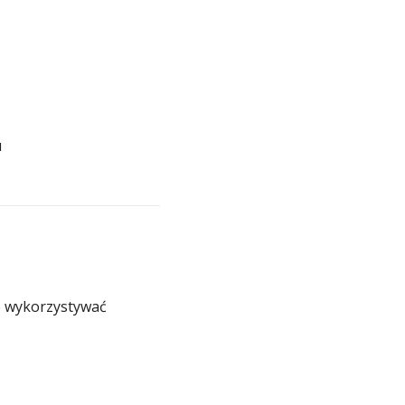
u
e wykorzystywać