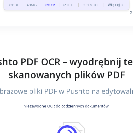
Więcej »
i2PDF
i2IMG
i2OCR
i2TEXT
i2SYMBOL
P
to PDF OCR – wyodrębnij te
skanowanych plików PDF
razowe pliki PDF w Pushto na edytowal
Niezawodne OCR do codziennych dokumentów.