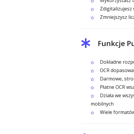
Wykorzystasz t
Zdigitalizujesz
Zmniejszysz li
Funkcje P
Dokładne rozp
OCR dopasowany 
Darmowe, stro
Płatne OCR wsa
Działa we wszy
mobilnych
Wiele formatów