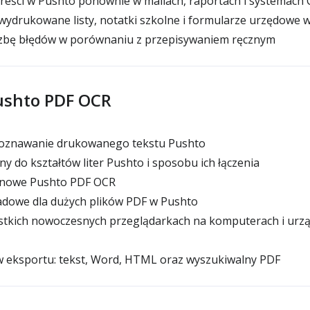
reści w Pushto ponownie w mailach, raportach i systemach
 wydrukowane listy, notatki szkolne i formularze urzędowe 
czbę błędów w porównaniu z przepisywaniem ręcznym
ushto PDF OCR
oznawanie drukowanego tekstu Pushto
do kształtów liter Pushto i sposobu ich łączenia
nowe Pushto PDF OCR
dowe dla dużych plików PDF w Pushto
stkich nowoczesnych przeglądarkach na komputerach i urz
 eksportu: tekst, Word, HTML oraz wyszukiwalny PDF