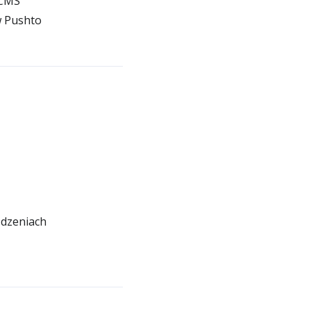
 CMS
w Pushto
ądzeniach