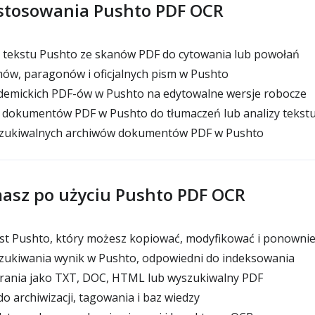
stosowania Pushto PDF OCR
tekstu Pushto ze skanów PDF do cytowania lub powołań
mów, paragonów i oficjalnych pism w Pushto
emickich PDF-ów w Pushto na edytowalne wersje robocze
dokumentów PDF w Pushto do tłumaczeń lub analizy tekst
zukiwalnych archiwów dokumentów PDF w Pushto
asz po użyciu Pushto PDF OCR
st Pushto, który możesz kopiować, modyfikować i ponowni
ukiwania wynik w Pushto, odpowiedni do indeksowania
ania jako TXT, DOC, HTML lub wyszukiwalny PDF
do archiwizacji, tagowania i baz wiedzy