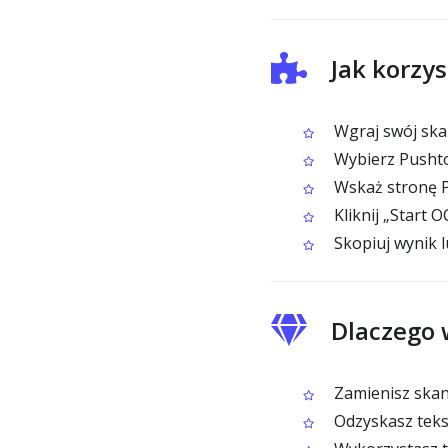
Jak korzy
Wgraj swój ska
Wybierz Pushto
Wskaż stronę P
Kliknij „Start 
Skopiuj wynik 
Dlaczego 
Zamienisz skan
Odzyskasz tekst