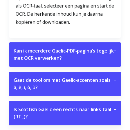
als OCR‑taal, selecteer een pagina en start de
OCR. De herkende inhoud kun je daarna
kopiëren of downloaden.
Kan ik meerdere Gaelic‑PDF‑pagina’s tegelijk
−
met OCR verwerken?
Gaat de tool om met Gaelic‑accenten zoals
−
à, è, ì, ò, ù?
Is Scottish Gaelic een rechts‑naar‑links‑taal
−
(RTL)?