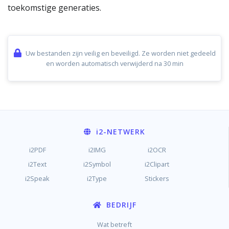
toekomstige generaties.
Uw bestanden zijn veilig en beveiligd. Ze worden niet gedeeld
en worden automatisch verwijderd na 30 min
i2
-NETWERK
i2PDF
i2IMG
i2OCR
i2Text
i2Symbol
i2Clipart
i2Speak
i2Type
Stickers
BEDRIJF
Wat betreft