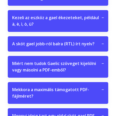
Kezeli az eszköz a gael ékezeteket, például
−
à, è, ì, ò, ù?
A skót gael jobb-ról balra (RTL) írt nyelv?
−
Miért nem tudok Gaelic szöveget kijelölni
−
vagy másolni a PDF-emből?
Mekkora a maximális támogatott PDF-
−
fájlméret?
Mennyi ideig tart egy oldal skót gael PDF
−