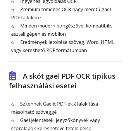
Ingyenes, egyoldalas OCR
Prémium tömeges OCR nagy méretű gael
PDF fájlokhoz
Minden modern böngészővel kompatibilis
asztali gépen és mobilon
Eredmények letöltése szöveg, Word, HTML
vagy kereshető PDF formátumban
A skót gael PDF OCR tipikus
felhasználási esetei
Szkennelt Gaelic PDF-ek átalakítása
másolható szöveggé
Gael jelentések, jegyzőkönyvek vagy
szórólapok kereshetővé tétele belső