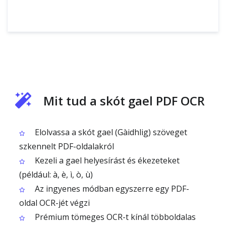
Mit tud a skót gael PDF OCR
Elolvassa a skót gael (Gàidhlig) szöveget
szkennelt PDF-oldalakról
Kezeli a gael helyesírást és ékezeteket
(például: à, è, ì, ò, ù)
Az ingyenes módban egyszerre egy PDF-
oldal OCR-jét végzi
Prémium tömeges OCR-t kínál többoldalas