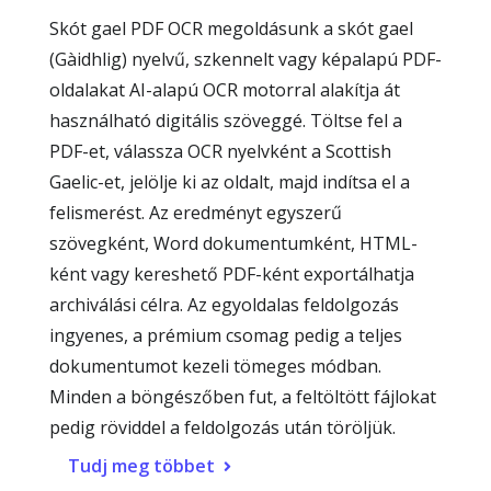
Skót gael PDF OCR megoldásunk a skót gael
(Gàidhlig) nyelvű, szkennelt vagy képalapú PDF-
oldalakat AI-alapú OCR motorral alakítja át
használható digitális szöveggé. Töltse fel a
PDF-et, válassza OCR nyelvként a Scottish
Gaelic-et, jelölje ki az oldalt, majd indítsa el a
felismerést. Az eredményt egyszerű
szövegként, Word dokumentumként, HTML-
ként vagy kereshető PDF-ként exportálhatja
archiválási célra. Az egyoldalas feldolgozás
ingyenes, a prémium csomag pedig a teljes
dokumentumot kezeli tömeges módban.
Minden a böngészőben fut, a feltöltött fájlokat
pedig röviddel a feldolgozás után töröljük.
Tudj meg többet