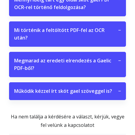
OCR-rel történő feldolgozása?
Mi történik a feltöltött PDF-fel az OCR
−
után?
Megmarad az eredeti elrendezés a Gaelic
−
PDF-ből?
Működik kézzel írt skót gael szöveggel is?
−
Ha nem találja a kérdésére a választ, kérjük, vegye
fel velünk a kapcsolatot