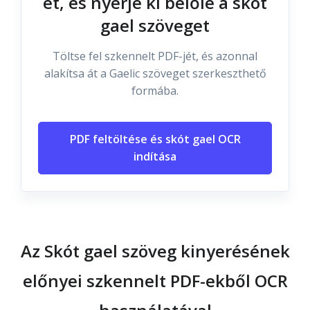
et, és nyerje ki belőle a skót
gael szöveget
Töltse fel szkennelt PDF-jét, és azonnal
alakítsa át a Gaelic szöveget szerkeszthető
formába.
PDF feltöltése és skót gael OCR
indítása
Az Skót gael szöveg kinyerésének
előnyei szkennelt PDF-ekből OCR