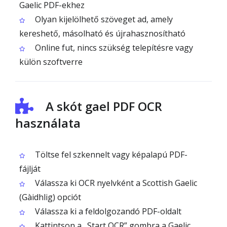
Gaelic PDF-ekhez
Olyan kijelölhető szöveget ad, amely
kereshető, másolható és újrahasznosítható
Online fut, nincs szükség telepítésre vagy
külön szoftverre
A skót gael PDF OCR
használata
Töltse fel szkennelt vagy képalapú PDF-
fájlját
Válassza ki OCR nyelvként a Scottish Gaelic
(Gàidhlig) opciót
Válassza ki a feldolgozandó PDF-oldalt
Kattintson a „Start OCR” gombra a Gaelic