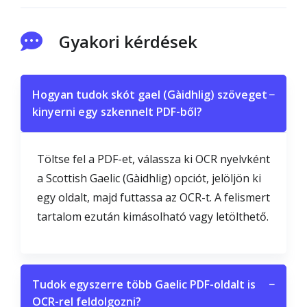
Gyakori kérdések
Hogyan tudok skót gael (Gàidhlig) szöveget
−
kinyerni egy szkennelt PDF-ből?
Töltse fel a PDF-et, válassza ki OCR nyelvként
a Scottish Gaelic (Gàidhlig) opciót, jelöljön ki
egy oldalt, majd futtassa az OCR-t. A felismert
tartalom ezután kimásolható vagy letölthető.
Tudok egyszerre több Gaelic PDF-oldalt is
−
OCR-rel feldolgozni?