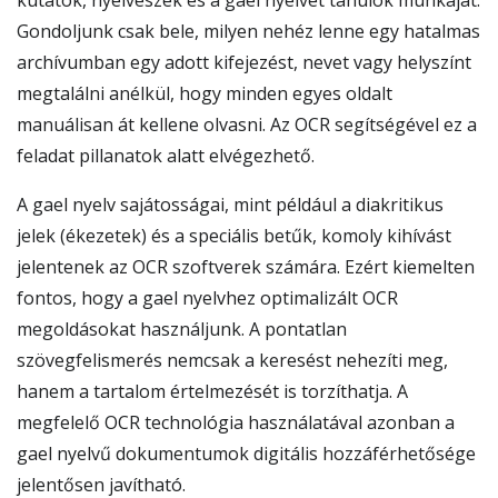
kutatók, nyelvészek és a gael nyelvet tanulók munkáját.
Gondoljunk csak bele, milyen nehéz lenne egy hatalmas
archívumban egy adott kifejezést, nevet vagy helyszínt
megtalálni anélkül, hogy minden egyes oldalt
manuálisan át kellene olvasni. Az OCR segítségével ez a
feladat pillanatok alatt elvégezhető.
A gael nyelv sajátosságai, mint például a diakritikus
jelek (ékezetek) és a speciális betűk, komoly kihívást
jelentenek az OCR szoftverek számára. Ezért kiemelten
fontos, hogy a gael nyelvhez optimalizált OCR
megoldásokat használjunk. A pontatlan
szövegfelismerés nemcsak a keresést nehezíti meg,
hanem a tartalom értelmezését is torzíthatja. A
megfelelő OCR technológia használatával azonban a
gael nyelvű dokumentumok digitális hozzáférhetősége
jelentősen javítható.