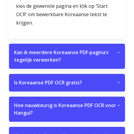
kies de gewenste pagina en klik op ‘Start
OCR’ om bewerkbare Koreaanse tekst te
krijgen.
Kan ik meerdere Koreaanse PDF‑pagina’s
−
tegelijk verwerken?
Is Koreaanse PDF OCR gratis?
−
Hoe nauwkeurig is Koreaanse PDF OCR voor
−
Hangul?