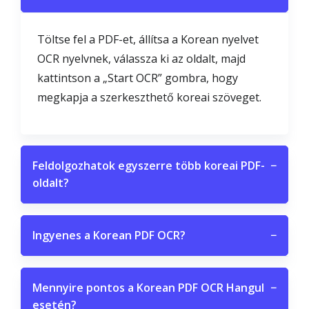
Töltse fel a PDF-et, állítsa a Korean nyelvet
OCR nyelvnek, válassza ki az oldalt, majd
kattintson a „Start OCR” gombra, hogy
megkapja a szerkeszthető koreai szöveget.
Feldolgozhatok egyszerre több koreai PDF-
−
oldalt?
Ingyenes a Korean PDF OCR?
−
Mennyire pontos a Korean PDF OCR Hangul
−
esetén?