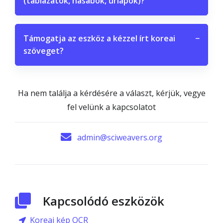
(táblázatok, hasábok, űrlapok)?
Támogatja az eszköz a kézzel írt koreai
−
szöveget?
Ha nem találja a kérdésére a választ, kérjük, vegye
fel velünk a kapcsolatot
admin@sciweavers.org
Kapcsolódó eszközök
Koreai kép OCR