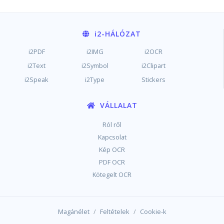
i2
-HÁLÓZAT
i2PDF
i2IMG
i2OCR
i2Text
i2Symbol
i2Clipart
i2Speak
i2Type
Stickers
VÁLLALAT
Ról ről
Kapcsolat
Kép OCR
PDF OCR
Kötegelt OCR
/
/
Magánélet
Feltételek
Cookie-k